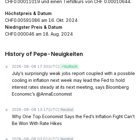
CHF0.00011019 und einen Tiefstkurs von CHF 0.00010644.
Höchstpreis & Datum
CHF0.00591086 am 16. Okt. 2024
Niedrigster Preis & Datum
CHF0.000046 am 18. Aug. 2024
History of Pepe-Neuigkeiten
2026-08-08 17:30
(UTC)
bullisch
July’s surprisingly weak jobs report coupled with a possible
cooling in inflation next week may lead the Fed to hold
interest rates steady at its next meeting, says Bloomberg
Economic’s @AnnaEconomist
2026-08-08 13:17
(UTC)
Neutral
Why One Top Economist Says the Fed’s Inflation Fight Can’t
Be Won With Rate Hikes
2026-08-08 03:01
(UTC)
Neutral