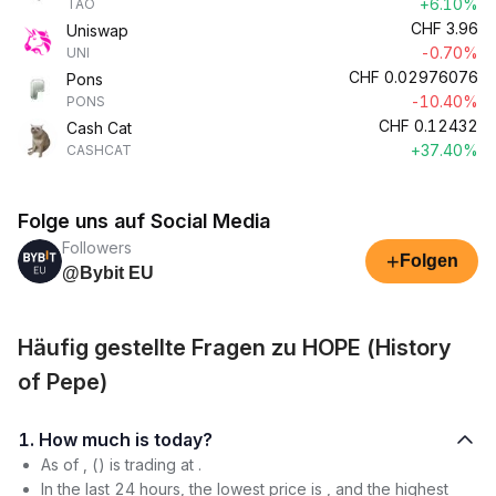
+6.10%
TAO
CHF
3.96
Uniswap
-0.70%
UNI
CHF
0.02976076
Pons
-10.40%
PONS
CHF
0.12432
Cash Cat
+37.40%
CASHCAT
Folge uns auf Social Media
Followers
+
Folgen
@Bybit EU
Häufig gestellte Fragen zu HOPE (History
of Pepe)
1. How much is today?
As of , () is trading at .
In the last 24 hours, the lowest price is , and the highest