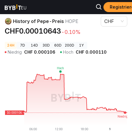
Registrie
Krypto-Preise
History of Pepe-Preis HOPE
History of Pepe-Preis
HOPE
CHF
CHF0.00010643
-0.10%
24H
7D
14D
30D
60D
200D
1Y
Niedrig
CHF
0.000106
Hoch
CHF
0.000110