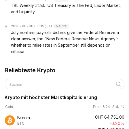
TBL Weekly #180: US Treasury & The Fed, Labor Market,
and Liquidity
2026-08-08 01:39
(UTC)
Neutral
July nonfarm payrolls did not give the Federal Reserve a
clear answer; the “New Federal Reserve News Agency”:
whether to raise rates in September still depends on
inflation.
Beliebteste Krypto
Suchen
Krypto mit höchster Marktkapitalisierung
Coin
Preis & 24-Std.-%
CHF
64,751.00
Bitcoin
-0.20%
BTC