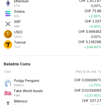
CHF
1,912.87
Ethereum
0.00%
ETH
CHF
75.98
Solana
+2.60%
SOL
CHF
1.037
XRP
+0.40%
XRP
CHF
0.999463
USD1
0.00%
USD1
CHF
0.139288
Tutorial
+244.40%
TUT
Beliebte Coins
Coin
Preis & 24-Std.-%
CHF
0.00630671
Pudgy Penguins
+2.70%
PENGU
CHF
0.02334065
Fake World Assets
+107.90%
FWA
CHF
207.27
Bittensor