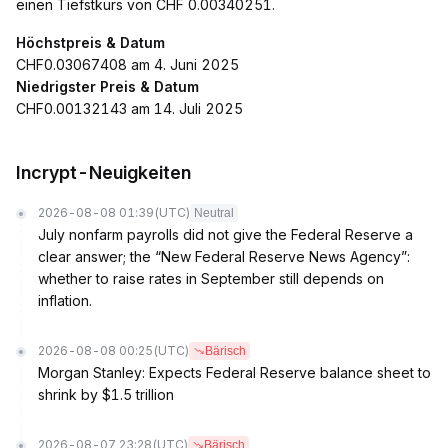
einen Tiefstkurs von CHF 0.00340251.
Höchstpreis & Datum
CHF0.03067408 am 4. Juni 2025
Niedrigster Preis & Datum
CHF0.00132143 am 14. Juli 2025
Incrypt-Neuigkeiten
2026-08-08 01:39
(UTC)
Neutral
July nonfarm payrolls did not give the Federal Reserve a
clear answer; the “New Federal Reserve News Agency”:
whether to raise rates in September still depends on
inflation.
2026-08-08 00:25
(UTC)
Bärisch
Morgan Stanley: Expects Federal Reserve balance sheet to
shrink by $1.5 trillion
2026-08-07 23:28
(UTC)
Bärisch