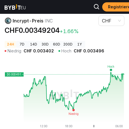
Registrie
Krypto-Preise
Incrypt-Preis INC
Incrypt-Preis
INC
CHF
CHF0.00349204
+1.66%
24H
7D
14D
30D
60D
200D
1Y
Niedrig
CHF
0.003402
Hoch
CHF
0.003496