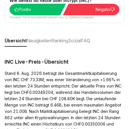
Wie denkst du heute über Incrypt (INC)?
Positiv
Negativ
Hinweis: Die Informationen dienen nur zu Referenzzwecken.
Übersicht
Neuigkeiten
Ranking
Sozial
FAQ
INC Live-Preis-Übersicht
Stand 8. Aug. 2026 beträgt die Gesamtmarktkapitalisierung
von INC CHF 73.33M, was einer Veränderung von +1.66% in
den letzten 24 Stunden entspricht. Der aktuelle Preis von INC
liegt bei CHF0.00349204, während das Handelsvolumen der
letzten 24 Stunden bei CHF 108.80K liegt. Die umlaufende
Menge von INC beträgt 6.46B, bei einem maximalen Angebot
von 21.00B. Nach Marktkapitalisierung belegt INC den Rang
662 unter allen Kryptowährungen. In den letzten 24 Stunden
erreichte INC einen Höchstkurs von CHF0.00350006 und