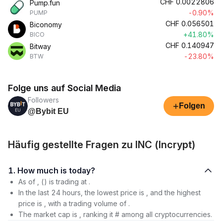
CHF
0.0022806
Pump.fun
-0.90%
PUMP
CHF
0.056501
Biconomy
+41.80%
BICO
CHF
0.140947
Bitway
-23.80%
BTW
Folge uns auf Social Media
Followers
+
Folgen
@Bybit EU
Häufig gestellte Fragen zu INC (Incrypt)
1. How much is today?
As of , () is trading at .
In the last 24 hours, the lowest price is , and the highest
price is , with a trading volume of .
The market cap is , ranking it # among all cryptocurrencies.