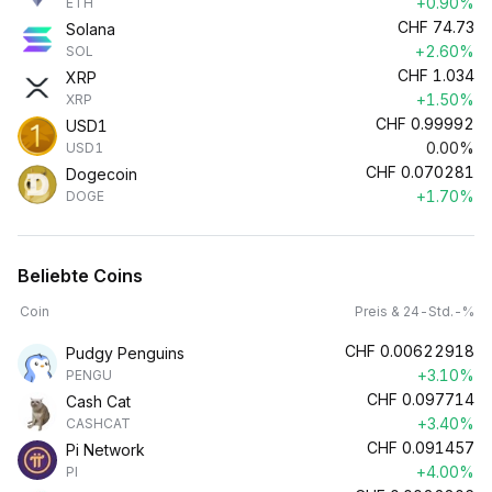
+0.90%
ETH
CHF
74.73
Solana
+2.60%
SOL
CHF
1.034
XRP
+1.50%
XRP
CHF
0.99992
USD1
0.00%
USD1
CHF
0.070281
Dogecoin
+1.70%
DOGE
Beliebte Coins
Coin
Preis & 24-Std.-%
CHF
0.00622918
Pudgy Penguins
+3.10%
PENGU
CHF
0.097714
Cash Cat
+3.40%
CASHCAT
CHF
0.091457
Pi Network
+4.00%
PI