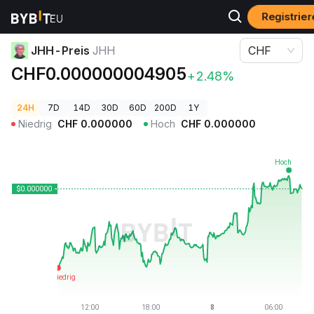
Registrier
Krypto-Preise
JHH-Preis JHH
JHH-Preis
JHH
CHF
CHF0.000000004905
+2.48%
24H
7D
14D
30D
60D
200D
1Y
Niedrig
CHF
0.000000
Hoch
CHF
0.000000