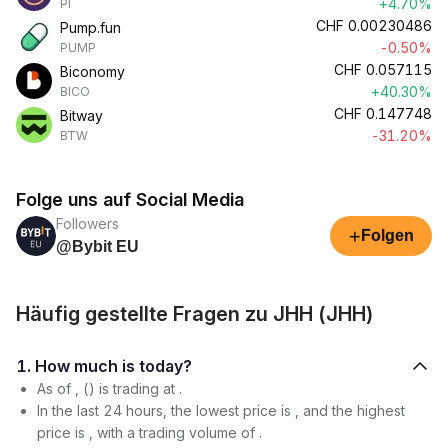
+4.70%
PI
CHF
0.00230486
Pump.fun
-0.50%
PUMP
CHF
0.057115
Biconomy
+40.30%
BICO
CHF
0.147748
Bitway
-31.20%
BTW
Folge uns auf Social Media
Followers
+
Folgen
@Bybit EU
Häufig gestellte Fragen zu JHH (JHH)
1. How much is today?
As of , () is trading at .
In the last 24 hours, the lowest price is , and the highest
price is , with a trading volume of .