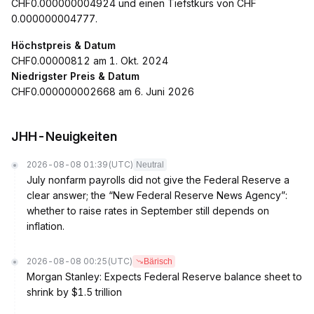
CHF0.000000004924 und einen Tiefstkurs von CHF
0.000000004777.
Höchstpreis & Datum
CHF0.00000812 am 1. Okt. 2024
Niedrigster Preis & Datum
CHF0.000000002668 am 6. Juni 2026
JHH-Neuigkeiten
2026-08-08 01:39
(UTC)
Neutral
July nonfarm payrolls did not give the Federal Reserve a
clear answer; the “New Federal Reserve News Agency”:
whether to raise rates in September still depends on
inflation.
2026-08-08 00:25
(UTC)
Bärisch
Morgan Stanley: Expects Federal Reserve balance sheet to
shrink by $1.5 trillion