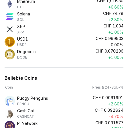
CHF
1,916.30
Ethereum
+0.60%
ETH
CHF
74.78
Solana
+2.80%
SOL
CHF
1.034
XRP
+1.00%
XRP
CHF
0.999903
USD1
0.00%
USD1
CHF
0.070236
Dogecoin
+1.60%
DOGE
Beliebte Coins
Coin
Preis & 24-Std.-%
CHF
0.0061991
Pudgy Penguins
+2.80%
PENGU
CHF
0.092824
Cash Cat
-4.70%
CASHCAT
CHF
0.091577
Pi Network