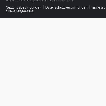
© 2025-2026 Bybit.eu. All rights reserved.
Nutzungsbedingungen
|
Datenschutzbestimmungen
|
Impress
Einstellungscenter