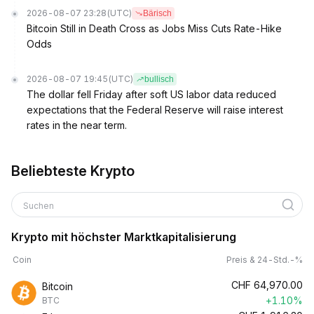
2026-08-07 23:28
(UTC)
Bärisch
Bitcoin Still in Death Cross as Jobs Miss Cuts Rate-Hike
Odds
2026-08-07 19:45
(UTC)
bullisch
The dollar fell Friday after soft US labor data reduced
expectations that the Federal Reserve will raise interest
rates in the near term.
Beliebteste Krypto
Suchen
Krypto mit höchster Marktkapitalisierung
Coin
Preis & 24-Std.-%
CHF
64,970.00
Bitcoin
+1.10%
BTC