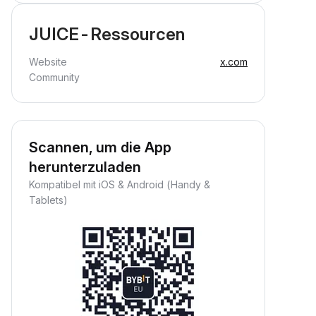
JUICE-Ressourcen
Website
x.com
Community
Scannen, um die App
herunterzuladen
Kompatibel mit iOS & Android (Handy &
Tablets)