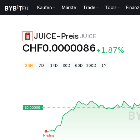
Kaufen
Märkte
Trade
Tools
Finan
Krypto-Preise
JUICE-Preis JUICE
JUICE-Preis
JUICE
CHF0.0000086
+1.87%
24H
7D
14D
30D
60D
200D
1Y