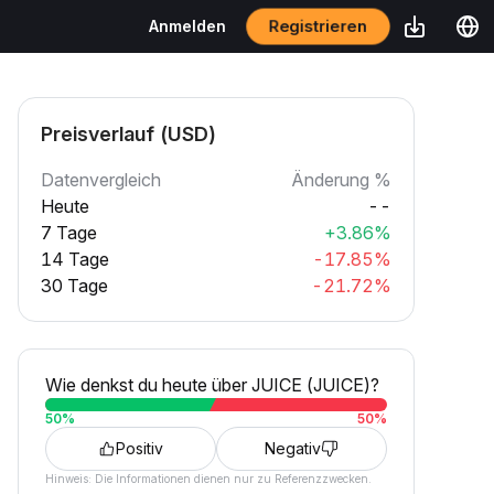
Registrieren
Anmelden
Preisverlauf (USD)
Datenvergleich
Änderung %
Heute
--
7 Tage
+3.86%
14 Tage
-17.85%
30 Tage
-21.72%
Wie denkst du heute über JUICE (JUICE)?
50
%
50
%
Positiv
Negativ
Hinweis: Die Informationen dienen nur zu Referenzzwecken.