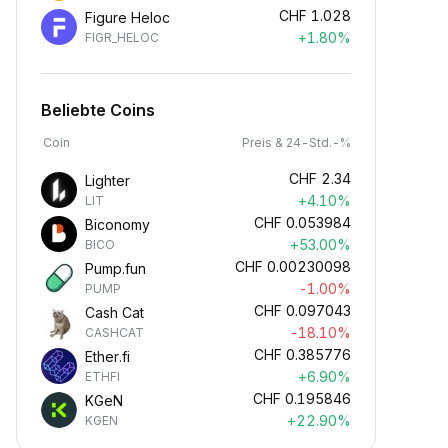
CHF
1.028
Figure Heloc
+1.80%
FIGR_HELOC
Beliebte Coins
Coin
Preis & 24-Std.-%
CHF
2.34
Lighter
+4.10%
LIT
CHF
0.053984
Biconomy
+53.00%
BICO
CHF
0.00230098
Pump.fun
-1.00%
PUMP
CHF
0.097043
Cash Cat
-18.10%
CASHCAT
CHF
0.385776
Ether.fi
+6.90%
ETHFI
CHF
0.195846
KGeN
+22.90%
KGEN