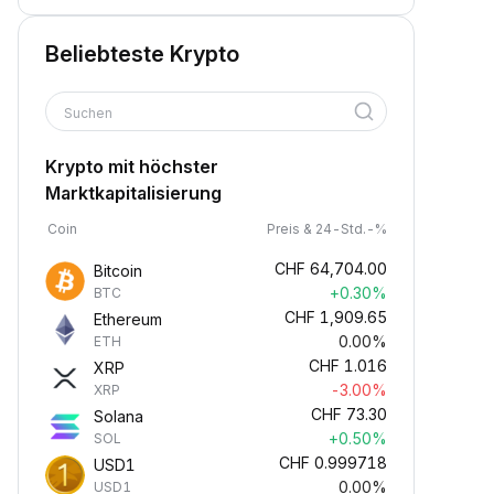
Beliebteste Krypto
Suchen
Krypto mit höchster
Marktkapitalisierung
Coin
Preis & 24-Std.-%
CHF
64,704.00
Bitcoin
+0.30%
BTC
CHF
1,909.65
Ethereum
0.00%
ETH
CHF
1.016
XRP
-3.00%
XRP
CHF
73.30
Solana
+0.50%
SOL
CHF
0.999718
USD1
0.00%
USD1