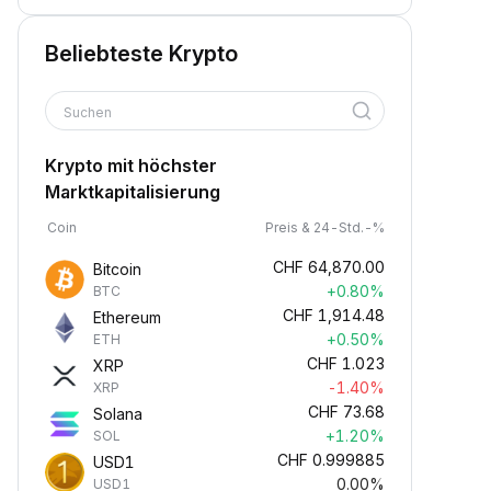
Beliebteste Krypto
Suchen
Krypto mit höchster
Marktkapitalisierung
Coin
Preis & 24-Std.-%
CHF
64,870.00
Bitcoin
+0.80%
BTC
CHF
1,914.48
Ethereum
+0.50%
ETH
CHF
1.023
XRP
-1.40%
XRP
CHF
73.68
Solana
+1.20%
SOL
CHF
0.999885
USD1
0.00%
USD1