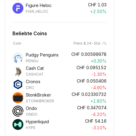
CHF
1.03
Figure Heloc
+2.50%
FIGR_HELOC
Beliebte Coins
Coin
Preis & 24-Std.-%
CHF
0.00599978
Pudgy Penguins
+0.30%
PENGU
CHF
0.095152
Cash Cat
-1.30%
CASHCAT
CHF
0.050406
Cronos
-4.90%
CRO
CHF
0.02330732
StonkBroker
+1.80%
STONKBROKER
CHF
0.347074
Ondo
-4.20%
ONDO
CHF
54.16
Hyperliquid
-3.10%
HYPE