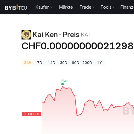
Kaufen
Märkte
Trade
Tools
Finan
Krypto-Preise
Kai Ken-Preis KAI
Kai Ken-Preis
KAI
CHF0.00000000021298
24H
7D
14D
30D
60D
200D
1Y