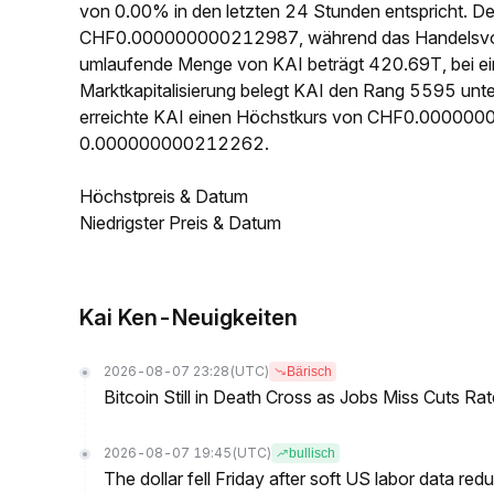
von 0.00% in den letzten 24 Stunden entspricht. Der 
CHF0.000000000212987, während das Handelsvolum
umlaufende Menge von KAI beträgt 420.69T, bei 
Marktkapitalisierung belegt KAI den Rang 5595 unte
erreichte KAI einen Höchstkurs von CHF0.000000
0.000000000212262.
Höchstpreis & Datum
Niedrigster Preis & Datum
Kai Ken-Neuigkeiten
2026-08-07 23:28
(UTC)
Bärisch
Bitcoin Still in Death Cross as Jobs Miss Cuts R
2026-08-07 19:45
(UTC)
bullisch
The dollar fell Friday after soft US labor data re