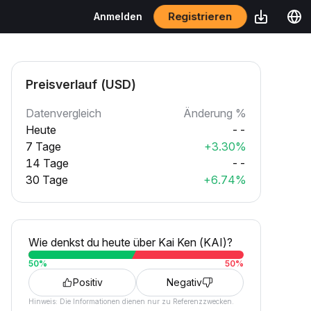
Registrieren
Anmelden
Preisverlauf (USD)
Datenvergleich
Änderung %
Heute
--
7 Tage
+3.30%
14 Tage
--
30 Tage
+6.74%
Wie denkst du heute über Kai Ken (KAI)?
50
%
50
%
Positiv
Negativ
Hinweis: Die Informationen dienen nur zu Referenzzwecken.