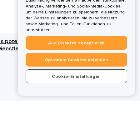
Zustimmung verwenden wir außerdem funktionale,
Analyse-, Marketing- und Social-Media-Cookies,
um deine Einstellungen zu speichern, die Nutzung
der Website zu analysieren, sie zu verbessern
sowie Marketing- und Teilen-Funktionen zu
unterstützen.
 des potenziellen Verlusts des gesamten
Alle Cookies akzeptieren
e Dienstleistungen über eine MiCAR-Lizenz.
Optionale Cookies ablehnen
Cookie-Einstellungen