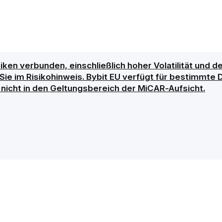
siken verbunden, einschließlich hoher Volatilität und
en Sie im Risikohinweis. Bybit EU verfügt für bestimmt
h nicht in den Geltungsbereich der MiCAR-Aufsicht.