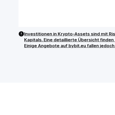
Investitionen in Krypto-Assets sind mit Ri
Kapitals. Eine detaillierte Übersicht find
Einige Angebote auf bybit.eu fallen jedoc