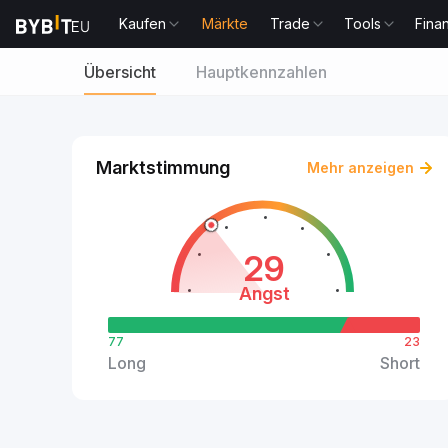
Kaufen
Märkte
Trade
Tools
Fina
Übersicht
Hauptkennzahlen
Marktstimmung
Mehr anzeigen
29
Angst
77
23
Long
Short