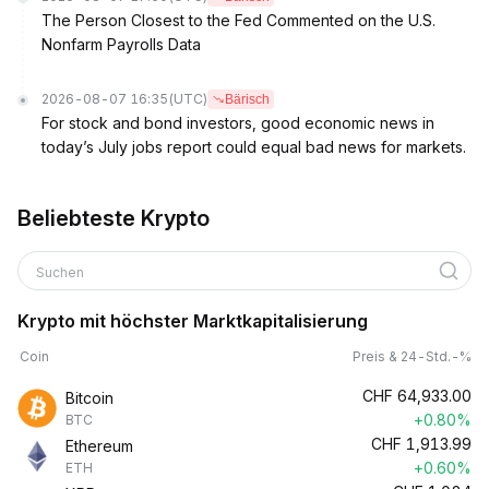
The Person Closest to the Fed Commented on the U.S.
Nonfarm Payrolls Data
2026-08-07 16:35
(UTC)
Bärisch
For stock and bond investors, good economic news in
today’s July jobs report could equal bad news for markets.
Beliebteste Krypto
Suchen
Krypto mit höchster Marktkapitalisierung
Coin
Preis & 24-Std.-%
CHF
64,933.00
Bitcoin
+0.80%
BTC
CHF
1,913.99
Ethereum
+0.60%
ETH