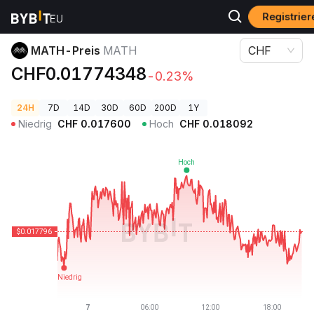
Registrie
Krypto-Preise
MATH-Preis MATH
MATH-Preis
MATH
CHF
CHF0.01774348
-0.23%
24H
7D
14D
30D
60D
200D
1Y
Niedrig
CHF
0.017600
Hoch
CHF
0.018092