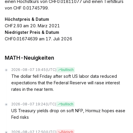
einen Höchstkurs von CHF0.01811077 und einen Tiefstkurs
von CHF 0.01745799.
Höchstpreis & Datum
CHF2.93 am 20. März 2021
Niedrigster Preis & Datum
CHF0.01674639 am 17. Juli 2026
MATH-Neuigkeiten
2026-08-07 19:45
(UTC)
bullisch
The dollar fell Friday after soft US labor data reduced
expectations that the Federal Reserve will raise interest
rates in the near term.
2026-08-07 19:24
(UTC)
bullisch
US Treasury yields drop on soft NFP, Hormuz hopes ease
Fed risks
2026-08-07 17:50
(UTC)
Bärisch