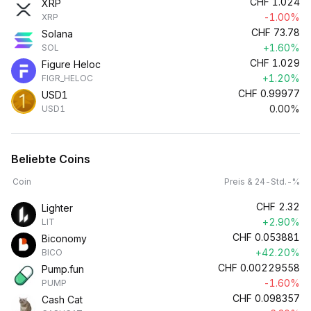
CHF
1.024
XRP
-1.00%
XRP
CHF
73.78
Solana
+1.60%
SOL
CHF
1.029
Figure Heloc
+1.20%
FIGR_HELOC
CHF
0.99977
USD1
0.00%
USD1
Beliebte Coins
Coin
Preis & 24-Std.-%
CHF
2.32
Lighter
+2.90%
LIT
CHF
0.053881
Biconomy
+42.20%
BICO
CHF
0.00229558
Pump.fun
-1.60%
PUMP
CHF
0.098357
Cash Cat