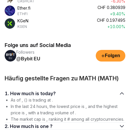
-6.30%
CASHCAT
CHF
0.380939
Ether.fi
+9.40%
ETHFI
CHF
0.197495
KGeN
+10.00%
KGEN
Folge uns auf Social Media
Followers
+
Folgen
@Bybit EU
Häufig gestellte Fragen zu MATH (MATH)
1. How much is today?
As of , () is trading at .
In the last 24 hours, the lowest price is , and the highest
price is , with a trading volume of .
The market cap is , ranking it # among all cryptocurrencies.
2. How much is one ?