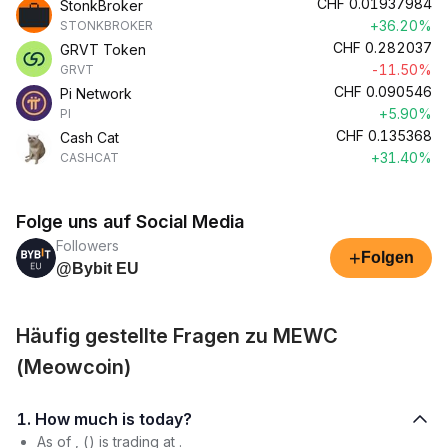
CHF
0.01937984
StonkBroker
+36.20%
STONKBROKER
CHF
0.282037
GRVT Token
-11.50%
GRVT
CHF
0.090546
Pi Network
+5.90%
PI
CHF
0.135368
Cash Cat
+31.40%
CASHCAT
Folge uns auf Social Media
Followers
+
Folgen
@Bybit EU
Häufig gestellte Fragen zu MEWC
(Meowcoin)
1. How much is today?
As of , () is trading at .