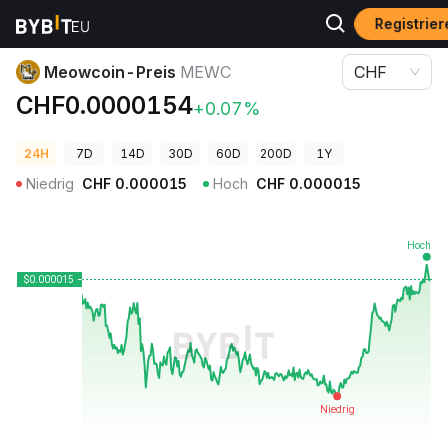
Registrie
Krypto-Preise
Meowcoin-Preis MEWC
Meowcoin-Preis
MEWC
CHF
CHF0.0000154
+0.07%
24H
7D
14D
30D
60D
200D
1Y
Niedrig
CHF
0.000015
Hoch
CHF
0.000015