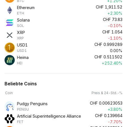
+1.20%
BTC
CHF
1,911.52
Ethereum
+2.30%
ETH
CHF
73.83
Solana
-0.10%
SOL
CHF
1.054
XRP
-1.10%
XRP
CHF
0.999289
USD1
0.00%
USD1
CHF
0.511502
Heima
+252.40%
HEI
Beliebte Coins
Coin
Preis & 24-Std.-%
CHF
0.00623053
Pudgy Penguins
+3.80%
PENGU
CHF
0.139664
Artificial Superintelligence Alliance
-7.70%
FET