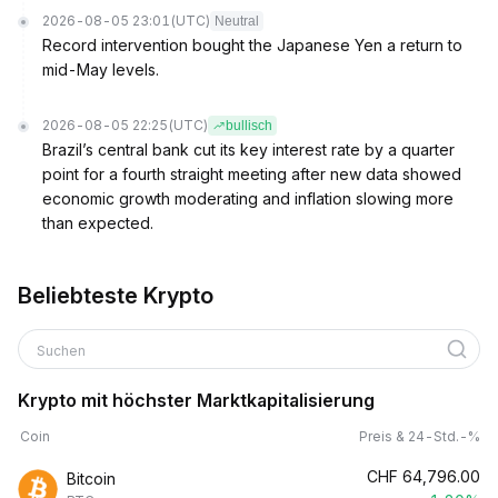
2026-08-05 23:01
(UTC)
Neutral
Record intervention bought the Japanese Yen a return to
mid-May levels.
2026-08-05 22:25
(UTC)
bullisch
Brazil’s central bank cut its key interest rate by a quarter
point for a fourth straight meeting after new data showed
economic growth moderating and inflation slowing more
than expected.
Beliebteste Krypto
Suchen
Krypto mit höchster Marktkapitalisierung
Coin
Preis & 24-Std.-%
CHF
64,796.00
Bitcoin