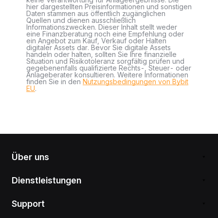
hier dargestellten Preisinformationen und sonstigen
Daten stammen aus öffentlich zugänglichen
Quellen und dienen ausschließlich
Informationszwecken. Dieser Inhalt stellt weder
eine Finanzberatung noch eine Empfehlung oder
ein Angebot zum Kauf, Verkauf oder Halten
digitaler Assets dar. Bevor Sie digitale Assets
handeln oder halten, sollten Sie Ihre finanzielle
Situation und Risikotoleranz sorgfältig prüfen und
gegebenenfalls qualifizierte Rechts-, Steuer- oder
Anlageberater konsultieren. Weitere Informationen
finden Sie in den
Nutzungsbedingungen von Bybit
EU
.
Über uns
Dienstleistungen
Support