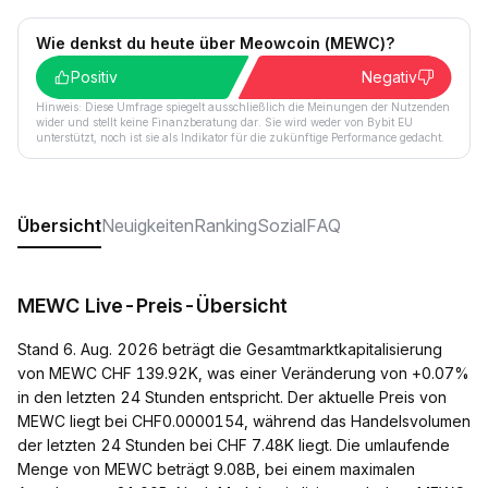
Wie denkst du heute über Meowcoin (MEWC)?
Positiv
Negativ
Hinweis: Diese Umfrage spiegelt ausschließlich die Meinungen der Nutzenden
wider und stellt keine Finanzberatung dar. Sie wird weder von Bybit EU
unterstützt, noch ist sie als Indikator für die zukünftige Performance gedacht.
Übersicht
Neuigkeiten
Ranking
Sozial
FAQ
MEWC Live-Preis-Übersicht
Stand 6. Aug. 2026 beträgt die Gesamtmarktkapitalisierung
von MEWC CHF 139.92K, was einer Veränderung von +0.07%
in den letzten 24 Stunden entspricht. Der aktuelle Preis von
MEWC liegt bei CHF0.0000154, während das Handelsvolumen
der letzten 24 Stunden bei CHF 7.48K liegt. Die umlaufende
Menge von MEWC beträgt 9.08B, bei einem maximalen