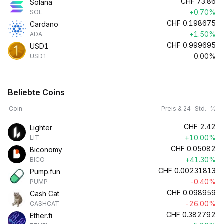
CHF
73.86
Solana
+0.70%
SOL
CHF
0.198675
Cardano
+1.50%
ADA
CHF
0.999695
USD1
0.00%
USD1
Beliebte Coins
Coin
Preis & 24-Std.-%
CHF
2.42
Lighter
+10.00%
LIT
CHF
0.05082
Biconomy
+41.30%
BICO
CHF
0.00231813
Pump.fun
-0.40%
PUMP
CHF
0.098959
Cash Cat
-26.00%
CASHCAT
CHF
0.382792
Ether.fi