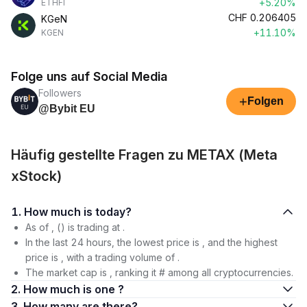
+5.20%
ETHFI
CHF
0.206405
KGeN
+11.10%
KGEN
Folge uns auf Social Media
Followers
+
Folgen
@Bybit EU
Häufig gestellte Fragen zu METAX (Meta
xStock)
1. How much is today?
As of , () is trading at .
In the last 24 hours, the lowest price is , and the highest
price is , with a trading volume of .
The market cap is , ranking it # among all cryptocurrencies.
2. How much is one ?
3. How many are there?