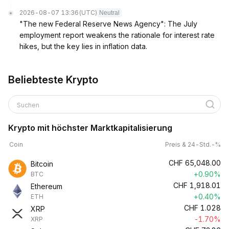
2026-08-07 13:36
(UTC)
Neutral
"The new Federal Reserve News Agency": The July
employment report weakens the rationale for interest rate
hikes, but the key lies in inflation data.
Beliebteste Krypto
Suchen
Krypto mit höchster Marktkapitalisierung
Coin
Preis & 24-Std.-%
CHF
65,048.00
Bitcoin
+0.90%
BTC
CHF
1,918.01
Ethereum
+0.40%
ETH
CHF
1.028
XRP
-1.70%
XRP