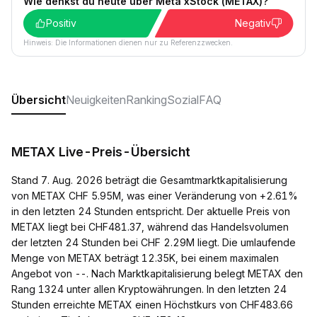
Wie denkst du heute über Meta xStock (METAX)?
Positiv
Negativ
Hinweis: Die Informationen dienen nur zu Referenzzwecken.
Übersicht
Neuigkeiten
Ranking
Sozial
FAQ
METAX Live-Preis-Übersicht
Stand 7. Aug. 2026 beträgt die Gesamtmarktkapitalisierung
von METAX CHF 5.95M, was einer Veränderung von +2.61%
in den letzten 24 Stunden entspricht. Der aktuelle Preis von
METAX liegt bei CHF481.37, während das Handelsvolumen
der letzten 24 Stunden bei CHF 2.29M liegt. Die umlaufende
Menge von METAX beträgt 12.35K, bei einem maximalen
Angebot von --. Nach Marktkapitalisierung belegt METAX den
Rang 1324 unter allen Kryptowährungen. In den letzten 24
Stunden erreichte METAX einen Höchstkurs von CHF483.66