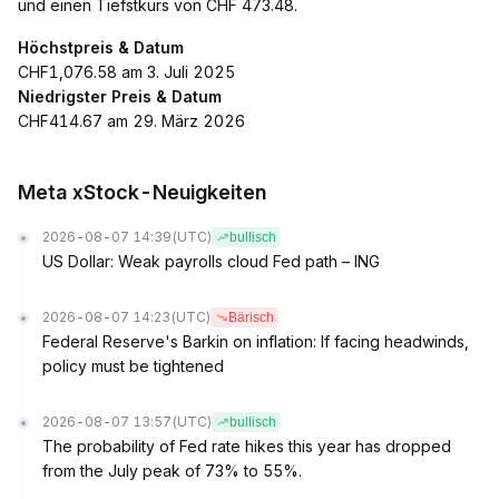
und einen Tiefstkurs von CHF 473.48.
Höchstpreis & Datum
CHF1,076.58 am 3. Juli 2025
Niedrigster Preis & Datum
CHF414.67 am 29. März 2026
Meta xStock-Neuigkeiten
2026-08-07 14:39
(UTC)
bullisch
US Dollar: Weak payrolls cloud Fed path – ING
2026-08-07 14:23
(UTC)
Bärisch
Federal Reserve's Barkin on inflation: If facing headwinds,
policy must be tightened
2026-08-07 13:57
(UTC)
bullisch
The probability of Fed rate hikes this year has dropped
from the July peak of 73% to 55%.