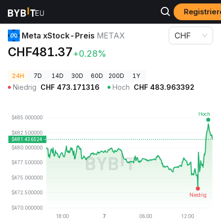
Registrier
Krypto-Preise
Meta xStock-Preis METAX
Meta xStock-Preis
METAX
CHF
CHF481.37
+0.28%
24H
7D
14D
30D
60D
200D
1Y
Niedrig
CHF
473.171316
Hoch
CHF
483.963392