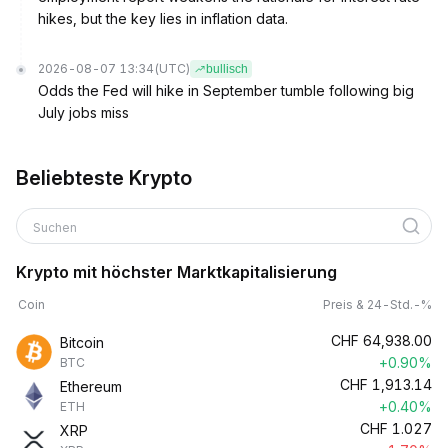
hikes, but the key lies in inflation data.
2026-08-07 13:34
(UTC)
bullisch
Odds the Fed will hike in September tumble following big
July jobs miss
Beliebteste Krypto
Suchen
Krypto mit höchster Marktkapitalisierung
Coin
Preis & 24-Std.-%
CHF
64,938.00
Bitcoin
+0.90%
BTC
CHF
1,913.14
Ethereum
+0.40%
ETH
CHF
1.027
XRP