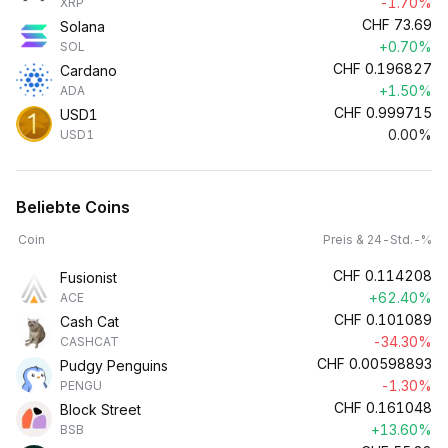
-1.70%
XRP
CHF
73.69
Solana
+0.70%
SOL
CHF
0.196827
Cardano
+1.50%
ADA
CHF
0.999715
USD1
0.00%
USD1
Beliebte Coins
Coin
Preis & 24-Std.-%
CHF
0.114208
Fusionist
+62.40%
ACE
CHF
0.101089
Cash Cat
-34.30%
CASHCAT
CHF
0.00598893
Pudgy Penguins
-1.30%
PENGU
CHF
0.161048
Block Street
+13.60%
BSB