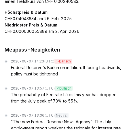
einen Tiefstkurs von CHF 0.00240583.
Höchstpreis & Datum
CHF0.04043634 am 26. Feb. 2025
Niedrigster Preis & Datum
CHF0.000000055889 am 2. Apr. 2026
Meupass-Neuigkeiten
2026-08-07 14:23
(UTC)
Bärisch
Federal Reserve's Barkin on inflation: If facing headwinds,
policy must be tightened
2026-08-07 13:57
(UTC)
bullisch
The probability of Fed rate hikes this year has dropped
from the July peak of 73% to 55%.
2026-08-07 13:36
(UTC)
Neutral
"The new Federal Reserve News Agency": The July
employment report weakens the rationale for interest rate