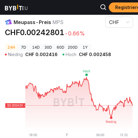
Registrie
Krypto-Preise
Meupass-Preis MPS
Meupass-Preis
MPS
CHF
CHF0.00242801
-0.66%
24H
7D
14D
30D
60D
200D
1Y
Niedrig
CHF
0.002416
Hoch
CHF
0.002458