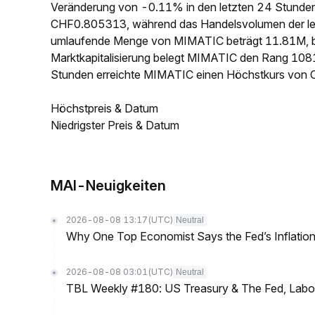
Veränderung von -0.11% in den letzten 24 Stunden e
CHF0.805313, während das Handelsvolumen der let
umlaufende Menge von MIMATIC beträgt 11.81M, b
Marktkapitalisierung belegt MIMATIC den Rang 1081
Stunden erreichte MIMATIC einen Höchstkurs von
Höchstpreis & Datum
Niedrigster Preis & Datum
MAI-Neuigkeiten
2026-08-08 13:17
(UTC)
Neutral
Why One Top Economist Says the Fed’s Inflation
2026-08-08 03:01
(UTC)
Neutral
TBL Weekly #180: US Treasury & The Fed, Labor 