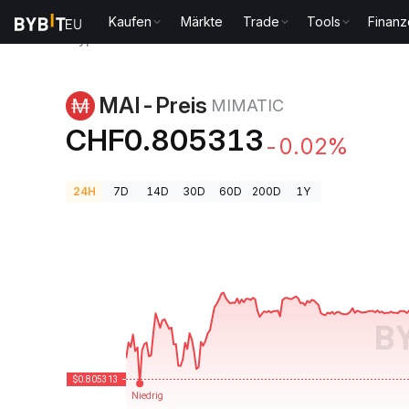
Kaufen
Märkte
Trade
Tools
Finan
Krypto-Preise
MAI-Preis MIMATIC
MAI-Preis
MIMATIC
CHF0.805313
-0.02%
24H
7D
14D
30D
60D
200D
1Y