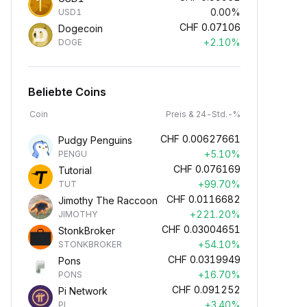
0.00%
USD1
CHF
0.07106
Dogecoin
+2.10%
DOGE
Beliebte Coins
Coin
Preis & 24-Std.-%
CHF
0.00627661
Pudgy Penguins
+5.10%
PENGU
CHF
0.076169
Tutorial
+99.70%
TUT
CHF
0.0116682
Jimothy The Raccoon
+221.20%
JIMOTHY
CHF
0.03004651
StonkBroker
+54.10%
STONKBROKER
CHF
0.0319949
Pons
+16.70%
PONS
CHF
0.091252
Pi Network
+3.40%
PI