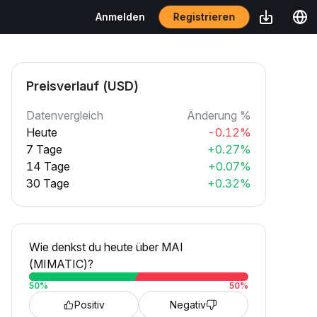
Registrieren
Anmelden
Preisverlauf (USD)
Datenvergleich
Änderung %
Heute
-0.12%
7 Tage
+0.27%
14 Tage
+0.07%
30 Tage
+0.32%
Wie denkst du heute über MAI
(MIMATIC)?
50
%
50
%
Positiv
Negativ