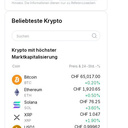
Hinweis: Die Informationen dienen nur zu Referenzzwecken.
Beliebteste Krypto
Suchen
Krypto mit höchster
Marktkapitalisierung
Coin
Preis & 24-Std.-%
CHF
65,017.00
Bitcoin
+0.20%
BTC
CHF
1,920.65
Ethereum
+0.50%
ETH
CHF
76.25
Solana
+3.60%
SOL
CHF
1.047
XRP
+1.90%
XRP
CHF
0.99962
USD1