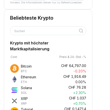
Hinweis: Die Informationen dienen nur zu Referenzzwecken.
Beliebteste Krypto
Suchen
Krypto mit höchster
Marktkapitalisierung
Coin
Preis & 24-Std.-%
CHF
64,797.00
Bitcoin
-0.20%
BTC
CHF
1,916.49
Ethereum
0.00%
ETH
CHF
76.28
Solana
+2.30%
SOL
CHF
1.037
XRP
+0.70%
XRP
CHF
0.14714
Tutorial