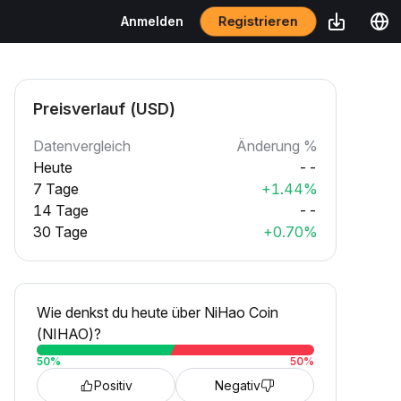
Registrieren
Anmelden
Preisverlauf (USD)
Datenvergleich
Änderung %
Heute
--
7 Tage
+1.44%
14 Tage
--
30 Tage
+0.70%
Wie denkst du heute über NiHao Coin
(NIHAO)?
50
%
50
%
Positiv
Negativ