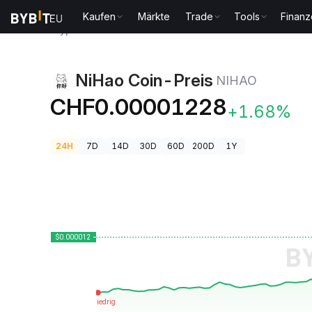
Kaufen
Märkte
Trade
Tools
Finan
Krypto-Preise
NiHao Coin-Preis NIHAO
NiHao Coin-Preis
NIHAO
CHF0.00001228
+1.68%
24H
7D
14D
30D
60D
200D
1Y