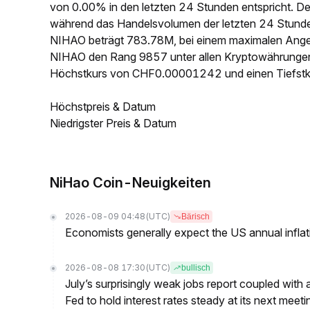
von 0.00% in den letzten 24 Stunden entspricht. D
während das Handelsvolumen der letzten 24 Stunde
NIHAO beträgt 783.78M, bei einem maximalen Angeb
NIHAO den Rang 9857 unter allen Kryptowährungen.
Höchstkurs von CHF0.00001242 und einen Tiefst
Höchstpreis & Datum
Niedrigster Preis & Datum
NiHao Coin-Neuigkeiten
2026-08-09 04:48
(UTC)
Bärisch
Economists generally expect the US annual inflatio
2026-08-08 17:30
(UTC)
bullisch
July’s surprisingly weak jobs report coupled with 
Fed to hold interest rates steady at its next m