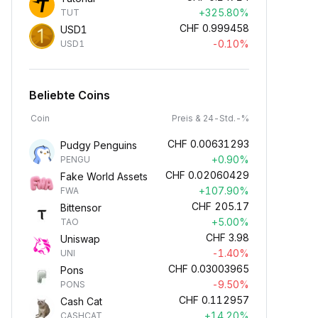
+325.80%
TUT
CHF
0.999458
USD1
-0.10%
USD1
Beliebte Coins
Coin
Preis & 24-Std.-%
CHF
0.00631293
Pudgy Penguins
+0.90%
PENGU
CHF
0.02060429
Fake World Assets
+107.90%
FWA
CHF
205.17
Bittensor
+5.00%
TAO
CHF
3.98
Uniswap
-1.40%
UNI
CHF
0.03003965
Pons
-9.50%
PONS
CHF
0.112957
Cash Cat
+14.20%
CASHCAT