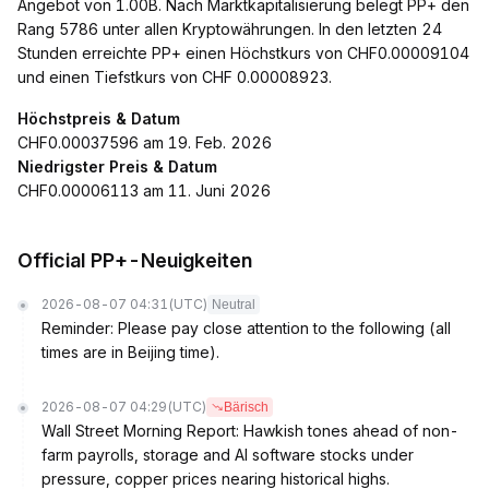
Angebot von 1.00B. Nach Marktkapitalisierung belegt PP+ den
Rang 5786 unter allen Kryptowährungen. In den letzten 24
Stunden erreichte PP+ einen Höchstkurs von CHF0.00009104
und einen Tiefstkurs von CHF 0.00008923.
Höchstpreis & Datum
CHF0.00037596 am 19. Feb. 2026
Niedrigster Preis & Datum
CHF0.00006113 am 11. Juni 2026
Official PP+-Neuigkeiten
2026-08-07 04:31
(UTC)
Neutral
Reminder: Please pay close attention to the following (all
times are in Beijing time).
2026-08-07 04:29
(UTC)
Bärisch
Wall Street Morning Report: Hawkish tones ahead of non-
farm payrolls, storage and AI software stocks under
pressure, copper prices nearing historical highs.