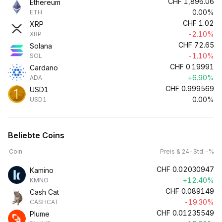
CHF
1,896.06
Ethereum
0.00%
ETH
CHF
1.02
XRP
-2.10%
XRP
CHF
72.65
Solana
-1.10%
SOL
CHF
0.19991
Cardano
+6.90%
ADA
CHF
0.999569
USD1
0.00%
USD1
Beliebte Coins
Coin
Preis & 24-Std.-%
CHF
0.02030947
Kamino
+12.40%
KMNO
CHF
0.089149
Cash Cat
-19.30%
CASHCAT
CHF
0.01235549
Plume