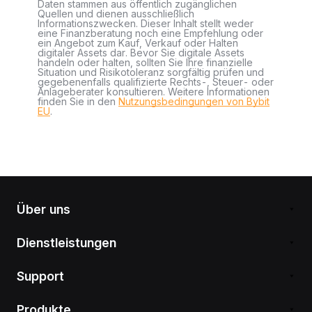
Daten stammen aus öffentlich zugänglichen
Quellen und dienen ausschließlich
Informationszwecken. Dieser Inhalt stellt weder
eine Finanzberatung noch eine Empfehlung oder
ein Angebot zum Kauf, Verkauf oder Halten
digitaler Assets dar. Bevor Sie digitale Assets
handeln oder halten, sollten Sie Ihre finanzielle
Situation und Risikotoleranz sorgfältig prüfen und
gegebenenfalls qualifizierte Rechts-, Steuer- oder
Anlageberater konsultieren. Weitere Informationen
finden Sie in den
Nutzungsbedingungen von Bybit
EU
.
Über uns
Dienstleistungen
Support
Produkte