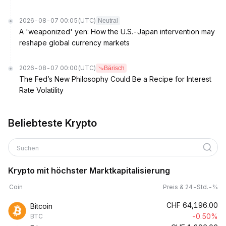
2026-08-07 00:05
(UTC)
Neutral
A 'weaponized' yen: How the U.S.-Japan intervention may
reshape global currency markets
2026-08-07 00:00
(UTC)
Bärisch
The Fed’s New Philosophy Could Be a Recipe for Interest
Rate Volatility
Beliebteste Krypto
Suchen
Krypto mit höchster Marktkapitalisierung
Coin
Preis & 24-Std.-%
CHF
64,196.00
Bitcoin
-0.50%
BTC