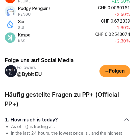
+15.60%
PLUME
CHF
0.0060161
Pudgy Penguins
-2.50%
PENGU
CHF
0.672339
Sui
-1.60%
SUI
CHF
0.02543074
Kaspa
-2.30%
KAS
Folge uns auf Social Media
Followers
+
Folgen
@Bybit EU
Häufig gestellte Fragen zu PP+ (Official
PP+)
1. How much is today?
As of , () is trading at .
In the last 24 hours, the lowest price is , and the highest