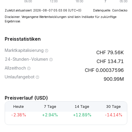
Zuletzt aktualisiert: 2026-08-07 05:03:06
(UTC+0)
Datenquelle: CoinGecko
Disclaimer: Vergangene Wertentwicklungen sind kein Indikator für zukünftige
Ergebnisse.
Preisstatistiken
Marktkapitalisierung
79.56K
24-Stunden-Volumen
134.71
Allzeithoch
0.00037596
Umlaufangebot
900.99M
Preisverlauf (USD)
Heute
7 Tage
14 Tage
30 Tage
-2.38%
+2.94%
+12.89%
-14.14%