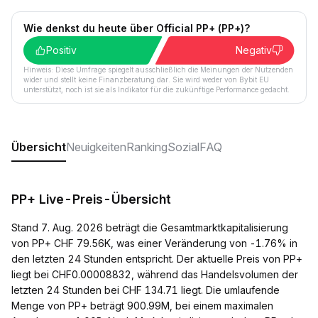
Wie denkst du heute über Official PP+ (PP+)?
Positiv
Negativ
Hinweis: Diese Umfrage spiegelt ausschließlich die Meinungen der Nutzenden
wider und stellt keine Finanzberatung dar. Sie wird weder von Bybit EU
unterstützt, noch ist sie als Indikator für die zukünftige Performance gedacht.
Übersicht
Neuigkeiten
Ranking
Sozial
FAQ
PP+ Live-Preis-Übersicht
Stand 7. Aug. 2026 beträgt die Gesamtmarktkapitalisierung
von PP+ CHF 79.56K, was einer Veränderung von -1.76% in
den letzten 24 Stunden entspricht. Der aktuelle Preis von PP+
liegt bei CHF0.00008832, während das Handelsvolumen der
letzten 24 Stunden bei CHF 134.71 liegt. Die umlaufende
Menge von PP+ beträgt 900.99M, bei einem maximalen