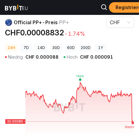
Registrie
Krypto-Preise
Official PP+-Preis PP+
Official PP+-Preis
PP+
CHF
CHF0.00008832
-1.74%
24H
7D
14D
30D
60D
200D
1Y
Niedrig
CHF
0.000088
Hoch
CHF
0.000091