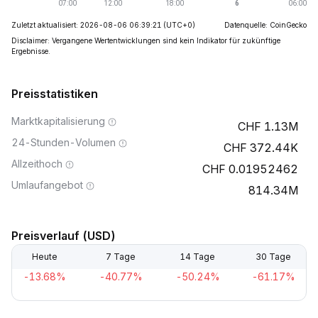
Zuletzt aktualisiert: 2026-08-06 06:39:21
(UTC+0)
Datenquelle: CoinGecko
Disclaimer: Vergangene Wertentwicklungen sind kein Indikator für zukünftige
Ergebnisse.
Preisstatistiken
Marktkapitalisierung
1.13M
24-Stunden-Volumen
372.44K
Allzeithoch
0.01952462
Umlaufangebot
814.34M
Preisverlauf (USD)
Heute
7 Tage
14 Tage
30 Tage
-13.68%
-40.77%
-50.24%
-61.17%