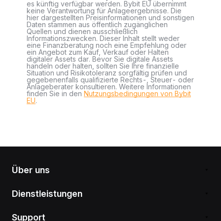
es künftig verfügbar werden. Bybit EU übernimmt
keine Verantwortung für Anlageergebnisse. Die
hier dargestellten Preisinformationen und sonstigen
Daten stammen aus öffentlich zugänglichen
Quellen und dienen ausschließlich
Informationszwecken. Dieser Inhalt stellt weder
eine Finanzberatung noch eine Empfehlung oder
ein Angebot zum Kauf, Verkauf oder Halten
digitaler Assets dar. Bevor Sie digitale Assets
handeln oder halten, sollten Sie Ihre finanzielle
Situation und Risikotoleranz sorgfältig prüfen und
gegebenenfalls qualifizierte Rechts-, Steuer- oder
Anlageberater konsultieren. Weitere Informationen
finden Sie in den
Nutzungsbedingungen von Bybit
EU
.
Über uns
Dienstleistungen
Support