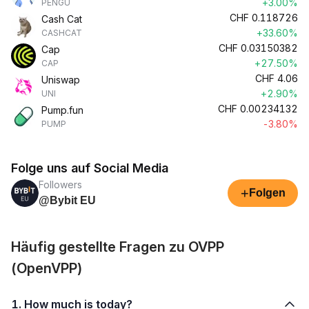
+3.00%
PENGU
CHF
0.118726
Cash Cat
+33.60%
CASHCAT
CHF
0.03150382
Cap
+27.50%
CAP
CHF
4.06
Uniswap
+2.90%
UNI
CHF
0.00234132
Pump.fun
-3.80%
PUMP
Folge uns auf Social Media
Followers
+
Folgen
@Bybit EU
Häufig gestellte Fragen zu OVPP
(OpenVPP)
1. How much is today?