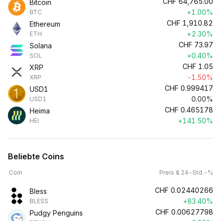
CHF
64,765.00
Bitcoin
+1.00%
BTC
CHF
1,910.82
Ethereum
+2.30%
ETH
CHF
73.97
Solana
+0.40%
SOL
CHF
1.05
XRP
-1.50%
XRP
CHF
0.999417
USD1
0.00%
USD1
CHF
0.465178
Heima
+141.50%
HEI
Beliebte Coins
Coin
Preis & 24-Std.-%
CHF
0.02440266
Bless
+83.40%
BLESS
CHF
0.00627798
Pudgy Penguins