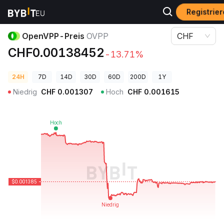
Registrier
Krypto-Preise
OpenVPP-Preis OVPP
OpenVPP-Preis
OVPP
CHF
CHF0.00138452
-13.71%
24H
7D
14D
30D
60D
200D
1Y
Niedrig
CHF
0.001307
Hoch
CHF
0.001615