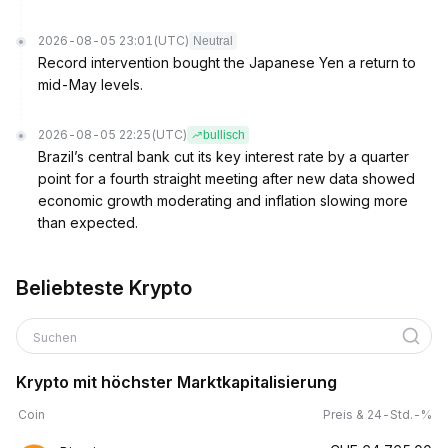
2026-08-05 23:01
(UTC)
Neutral
Record intervention bought the Japanese Yen a return to
mid-May levels.
2026-08-05 22:25
(UTC)
bullisch
Brazil’s central bank cut its key interest rate by a quarter
point for a fourth straight meeting after new data showed
economic growth moderating and inflation slowing more
than expected.
Beliebteste Krypto
Suchen
Krypto mit höchster Marktkapitalisierung
Coin
Preis & 24-Std.-%