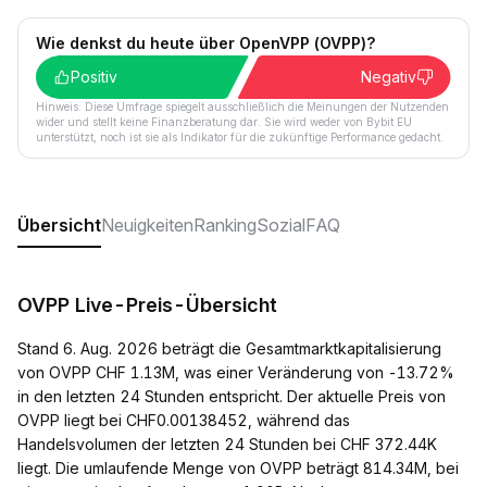
Wie denkst du heute über OpenVPP (OVPP)?
Positiv
Negativ
Hinweis: Diese Umfrage spiegelt ausschließlich die Meinungen der Nutzenden
wider und stellt keine Finanzberatung dar. Sie wird weder von Bybit EU
unterstützt, noch ist sie als Indikator für die zukünftige Performance gedacht.
Übersicht
Neuigkeiten
Ranking
Sozial
FAQ
OVPP Live-Preis-Übersicht
Stand 6. Aug. 2026 beträgt die Gesamtmarktkapitalisierung
von OVPP CHF 1.13M, was einer Veränderung von -13.72%
in den letzten 24 Stunden entspricht. Der aktuelle Preis von
OVPP liegt bei CHF0.00138452, während das
Handelsvolumen der letzten 24 Stunden bei CHF 372.44K
liegt. Die umlaufende Menge von OVPP beträgt 814.34M, bei