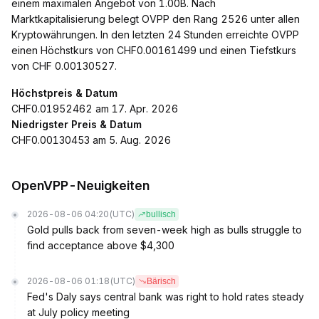
einem maximalen Angebot von 1.00B. Nach
Marktkapitalisierung belegt OVPP den Rang 2526 unter allen
Kryptowährungen. In den letzten 24 Stunden erreichte OVPP
einen Höchstkurs von CHF0.00161499 und einen Tiefstkurs
von CHF 0.00130527.
Höchstpreis & Datum
CHF0.01952462 am 17. Apr. 2026
Niedrigster Preis & Datum
CHF0.00130453 am 5. Aug. 2026
OpenVPP-Neuigkeiten
2026-08-06 04:20
(UTC)
bullisch
Gold pulls back from seven-week high as bulls struggle to
find acceptance above $4,300
2026-08-06 01:18
(UTC)
Bärisch
Fed's Daly says central bank was right to hold rates steady
at July policy meeting