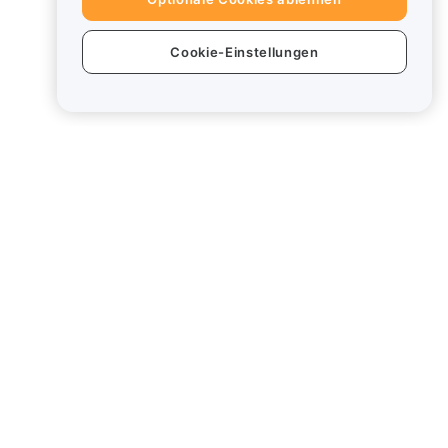
Cookie-Einstellungen
Produkte
Rechtliches
Trade
Richtlinie zu
Interessenkonflikten
Earn
Zusammenfassung
der Verwahrungs-
Bybit Card
und
Verwaltungsrichtlinie
ESG-Informationen
Krypto-Asset-
Whitepaper