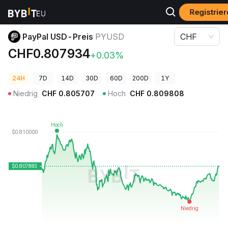
Registrier
Krypto-Preise
PayPal USD-Preis PYUSD
PayPal USD-Preis
PYUSD
CHF
CHF0.807934
+0.03%
24H
7D
14D
30D
60D
200D
1Y
Niedrig
CHF
0.805707
Hoch
CHF
0.809808