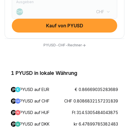
Ausgeben
CHF
CHF
Kauf von PYUSD
→
PYUSD-CHF-Rechner
1 PYUSD in lokale Währung
PYUSD auf EUR
€ 0.86669035283689
PYUSD auf CHF
CHF 0.8086832157231839
PYUSD auf HUF
Ft 314.5305484043875
PYUSD auf DKK
kr 6.47899785382483