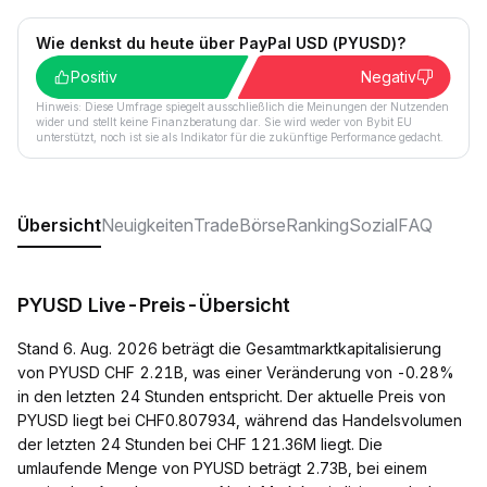
Wie denkst du heute über PayPal USD (PYUSD)?
Positiv
Negativ
Hinweis: Diese Umfrage spiegelt ausschließlich die Meinungen der Nutzenden
wider und stellt keine Finanzberatung dar. Sie wird weder von Bybit EU
unterstützt, noch ist sie als Indikator für die zukünftige Performance gedacht.
Übersicht
Neuigkeiten
Trade
Börse
Ranking
Sozial
FAQ
PYUSD Live-Preis-Übersicht
Stand 6. Aug. 2026 beträgt die Gesamtmarktkapitalisierung
von PYUSD CHF 2.21B, was einer Veränderung von -0.28%
in den letzten 24 Stunden entspricht. Der aktuelle Preis von
PYUSD liegt bei CHF0.807934, während das Handelsvolumen
der letzten 24 Stunden bei CHF 121.36M liegt. Die
umlaufende Menge von PYUSD beträgt 2.73B, bei einem