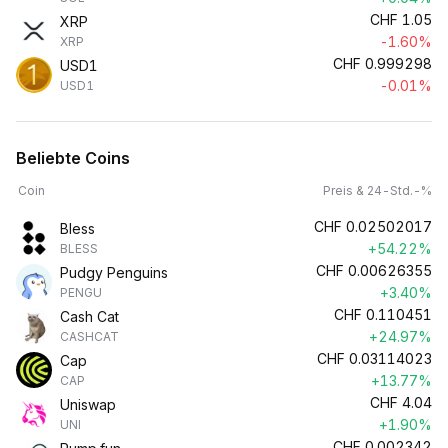
CHF
1.05
XRP
-1.60%
XRP
CHF
0.999298
USD1
-0.01%
USD1
Beliebte Coins
Coin
Preis & 24-Std.-%
CHF
0.02502017
Bless
+54.22%
BLESS
CHF
0.00626355
Pudgy Penguins
+3.40%
PENGU
CHF
0.110451
Cash Cat
+24.97%
CASHCAT
CHF
0.03114023
Cap
+13.77%
CAP
CHF
4.04
Uniswap
+1.90%
UNI
CHF
0.002342