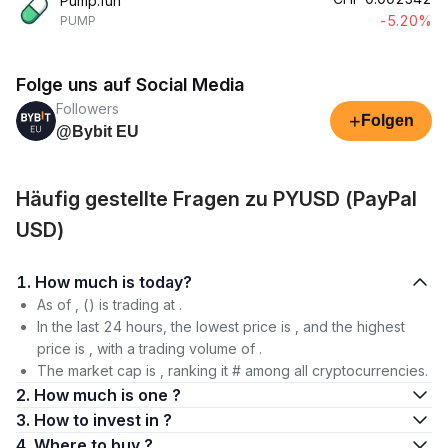
Pump.fun
-5.20%
PUMP
Folge uns auf Social Media
Followers
+
Folgen
@Bybit EU
Häufig gestellte Fragen zu PYUSD (PayPal
USD)
1. How much is today?
As of , () is trading at .
In the last 24 hours, the lowest price is , and the highest
price is , with a trading volume of .
The market cap is , ranking it # among all cryptocurrencies.
2. How much is one ?
3. How to invest in ?
4. Where to buy ?