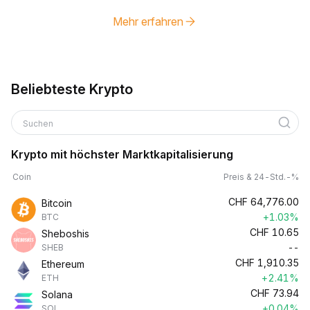
Mehr erfahren
Beliebteste Krypto
Suchen
Krypto mit höchster Marktkapitalisierung
Coin
Preis & 24-Std.-%
CHF
64,776.00
Bitcoin
+1.03%
BTC
CHF
10.65
Sheboshis
--
SHEB
CHF
1,910.35
Ethereum
+2.41%
ETH
CHF
73.94
Solana
+0.04%
SOL