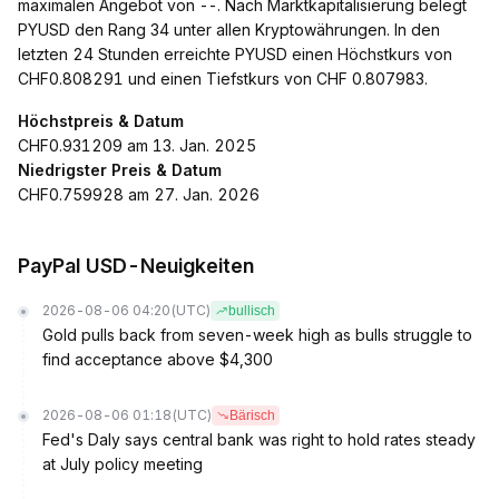
maximalen Angebot von --. Nach Marktkapitalisierung belegt
PYUSD den Rang 34 unter allen Kryptowährungen. In den
letzten 24 Stunden erreichte PYUSD einen Höchstkurs von
CHF0.808291 und einen Tiefstkurs von CHF 0.807983.
Höchstpreis & Datum
CHF0.931209 am 13. Jan. 2025
Niedrigster Preis & Datum
CHF0.759928 am 27. Jan. 2026
PayPal USD-Neuigkeiten
2026-08-06 04:20
(UTC)
bullisch
Gold pulls back from seven-week high as bulls struggle to
find acceptance above $4,300
2026-08-06 01:18
(UTC)
Bärisch
Fed's Daly says central bank was right to hold rates steady
at July policy meeting