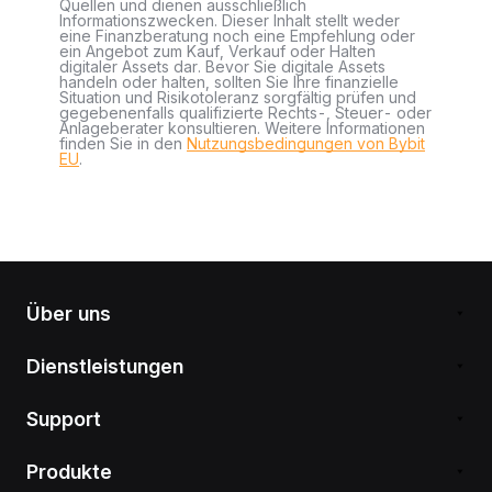
Quellen und dienen ausschließlich
Informationszwecken. Dieser Inhalt stellt weder
eine Finanzberatung noch eine Empfehlung oder
ein Angebot zum Kauf, Verkauf oder Halten
digitaler Assets dar. Bevor Sie digitale Assets
handeln oder halten, sollten Sie Ihre finanzielle
Situation und Risikotoleranz sorgfältig prüfen und
gegebenenfalls qualifizierte Rechts-, Steuer- oder
Anlageberater konsultieren. Weitere Informationen
finden Sie in den
Nutzungsbedingungen von Bybit
EU
.
Über uns
Dienstleistungen
Support
Produkte