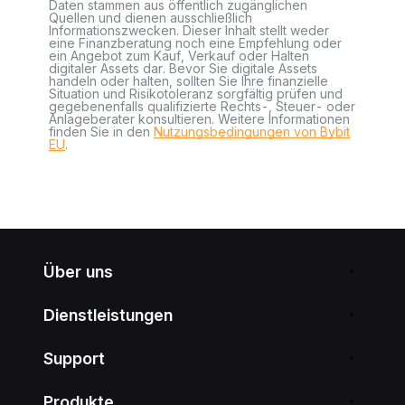
Daten stammen aus öffentlich zugänglichen
Quellen und dienen ausschließlich
Informationszwecken. Dieser Inhalt stellt weder
eine Finanzberatung noch eine Empfehlung oder
ein Angebot zum Kauf, Verkauf oder Halten
digitaler Assets dar. Bevor Sie digitale Assets
handeln oder halten, sollten Sie Ihre finanzielle
Situation und Risikotoleranz sorgfältig prüfen und
gegebenenfalls qualifizierte Rechts-, Steuer- oder
Anlageberater konsultieren. Weitere Informationen
finden Sie in den
Nutzungsbedingungen von Bybit
EU
.
Über uns
Dienstleistungen
Support
Produkte