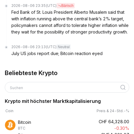
2026-08-06 23:35
(UTC)
Bärisch
Fed Bank of St. Louis President Alberto Musalem said that
with inflation running above the central bank’s 2% target,
policymakers cannot afford to tolerate higher inflation while
they wait for the possibility of stronger productivity growth.
2026-08-06 23:13
(UTC)
Neutral
July US jobs report due; Bitcoin reaction eyed
Beliebteste Krypto
Suchen
Krypto mit höchster Marktkapitalisierung
Coin
Preis & 24-Std.-%
CHF
64,328.00
Bitcoin
-0.30%
BTC