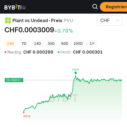
Registrier
Krypto-Preise
Plant vs Undead-Preis PVU
Plant vs Undead-Preis
PVU
CHF
CHF0.0003009
+0.79%
24H
7D
14D
30D
60D
200D
1Y
Niedrig
CHF
0.000299
Hoch
CHF
0.000301