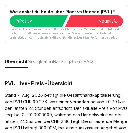
Wie denkst du heute über Plant vs Undead (PVU)?
Positiv
Negativ
Hinweis: Diese Umfrage spiegelt ausschließlich die Meinungen der Nutzenden
wider und stellt keine Finanzberatung dar. Sie wird weder von Bybit EU
unterstützt, noch ist sie als Indikator für die zukünftige Performance gedacht.
Übersicht
Neuigkeiten
Ranking
Sozial
FAQ
PVU Live-Preis-Übersicht
Stand 7. Aug. 2026 beträgt die Gesamtmarktkapitalisierung
von PVU CHF 90.27K, was einer Veränderung von +0.79% in
den letzten 24 Stunden entspricht. Der aktuelle Preis von PVU
liegt bei CHF0.0003009, während das Handelsvolumen der
letzten 24 Stunden bei CHF 2.86 liegt. Die umlaufende Menge
von PVU beträgt 300.00M, bei einem maximalen Angebot von