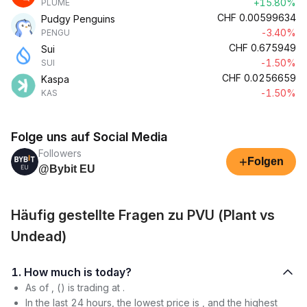
+15.80%
PLUME
CHF
0.00599634
Pudgy Penguins
-3.40%
PENGU
CHF
0.675949
Sui
-1.50%
SUI
CHF
0.0256659
Kaspa
-1.50%
KAS
Folge uns auf Social Media
Followers
+
Folgen
@Bybit EU
Häufig gestellte Fragen zu PVU (Plant vs
Undead)
1. How much is today?
As of , () is trading at .
In the last 24 hours, the lowest price is , and the highest