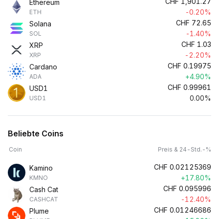
CHF
1,901.27
Ethereum
-0.20%
ETH
CHF
72.65
Solana
-1.40%
SOL
CHF
1.03
XRP
-2.20%
XRP
CHF
0.19975
Cardano
+4.90%
ADA
CHF
0.99961
USD1
0.00%
USD1
Beliebte Coins
Coin
Preis & 24-Std.-%
CHF
0.02125369
Kamino
+17.80%
KMNO
CHF
0.095996
Cash Cat
-12.40%
CASHCAT
CHF
0.01246686
Plume