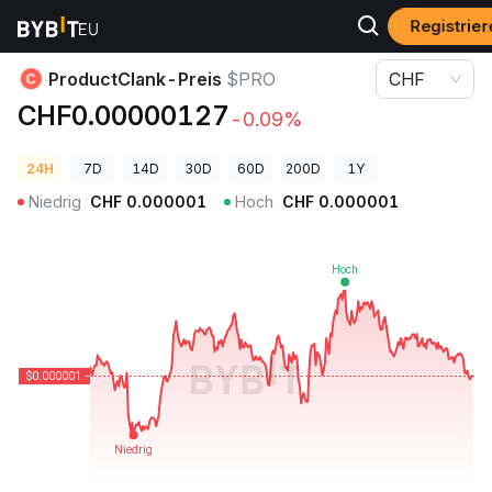
Registrier
Krypto-Preise
ProductClank-Preis $PRO
ProductClank-Preis
$PRO
CHF
CHF0.00000127
-0.09%
24H
7D
14D
30D
60D
200D
1Y
Niedrig
CHF
0.000001
Hoch
CHF
0.000001