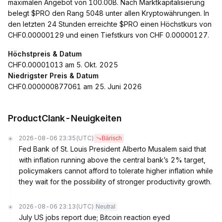
maximalen Angebot von 100.00B. Nach Marktkapitalisierung
belegt $PRO den Rang 5048 unter allen Kryptowährungen. In
den letzten 24 Stunden erreichte $PRO einen Höchstkurs von
CHF0.00000129 und einen Tiefstkurs von CHF 0.00000127.
Höchstpreis & Datum
CHF0.00001013 am 5. Okt. 2025
Niedrigster Preis & Datum
CHF0.000000877061 am 25. Juni 2026
ProductClank-Neuigkeiten
2026-08-06 23:35
(UTC)
Bärisch
Fed Bank of St. Louis President Alberto Musalem said that
with inflation running above the central bank’s 2% target,
policymakers cannot afford to tolerate higher inflation while
they wait for the possibility of stronger productivity growth.
2026-08-06 23:13
(UTC)
Neutral
July US jobs report due; Bitcoin reaction eyed