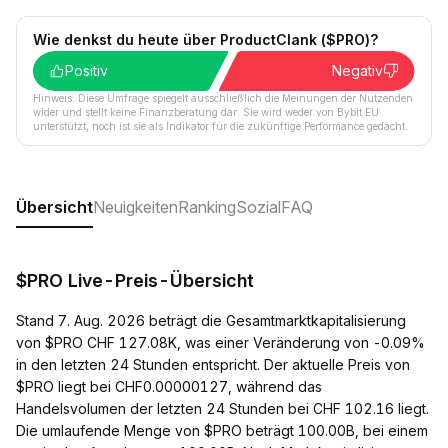
Wie denkst du heute über ProductClank ($PRO)?
Positiv
Negativ
Hinweis: Diese Umfrage spiegelt ausschließlich die Meinungen der Nutzenden
wider und stellt keine Finanzberatung dar. Sie wird weder von Bybit EU
unterstützt, noch ist sie als Indikator für die zukünftige Performance gedacht.
Übersicht
Neuigkeiten
Ranking
Sozial
FAQ
$PRO Live-Preis-Übersicht
Stand 7. Aug. 2026 beträgt die Gesamtmarktkapitalisierung
von $PRO CHF 127.08K, was einer Veränderung von -0.09%
in den letzten 24 Stunden entspricht. Der aktuelle Preis von
$PRO liegt bei CHF0.00000127, während das
Handelsvolumen der letzten 24 Stunden bei CHF 102.16 liegt.
Die umlaufende Menge von $PRO beträgt 100.00B, bei einem