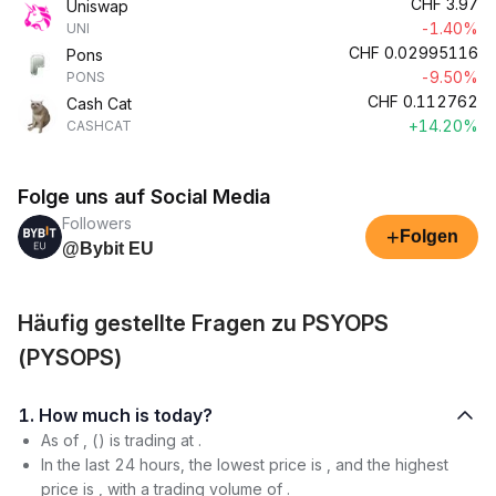
CHF
3.97
Uniswap
-1.40%
UNI
CHF
0.02995116
Pons
-9.50%
PONS
CHF
0.112762
Cash Cat
+14.20%
CASHCAT
Folge uns auf Social Media
Followers
+
Folgen
@Bybit EU
Häufig gestellte Fragen zu PSYOPS
(PYSOPS)
1. How much is today?
As of , () is trading at .
In the last 24 hours, the lowest price is , and the highest
price is , with a trading volume of .