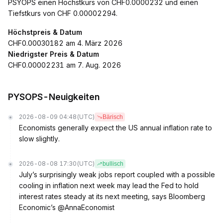
PSYOPS einen Höchstkurs von CHF0.0000232 und einen
Tiefstkurs von CHF 0.00002294.
Höchstpreis & Datum
CHF0.00030182 am 4. März 2026
Niedrigster Preis & Datum
CHF0.00002231 am 7. Aug. 2026
PYSOPS-Neuigkeiten
2026-08-09 04:48
(UTC)
Bärisch
Economists generally expect the US annual inflation rate to
slow slightly.
2026-08-08 17:30
(UTC)
bullisch
July’s surprisingly weak jobs report coupled with a possible
cooling in inflation next week may lead the Fed to hold
interest rates steady at its next meeting, says Bloomberg
Economic’s @AnnaEconomist