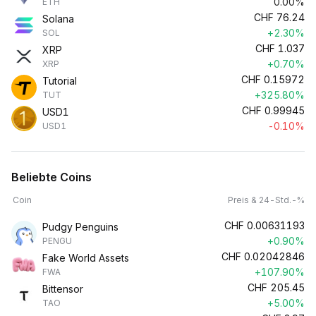
0.00%
ETH
CHF
76.24
Solana
+2.30%
SOL
CHF
1.037
XRP
+0.70%
XRP
CHF
0.15972
Tutorial
+325.80%
TUT
CHF
0.99945
USD1
-0.10%
USD1
Beliebte Coins
Coin
Preis & 24-Std.-%
CHF
0.00631193
Pudgy Penguins
+0.90%
PENGU
CHF
0.02042846
Fake World Assets
+107.90%
FWA
CHF
205.45
Bittensor
+5.00%
TAO