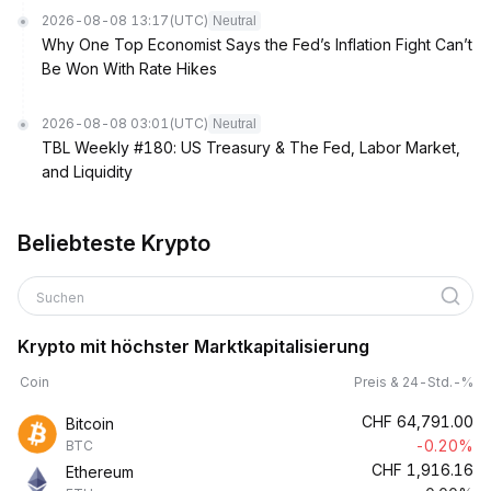
2026-08-08 13:17
(UTC)
Neutral
Why One Top Economist Says the Fed’s Inflation Fight Can’t
Be Won With Rate Hikes
2026-08-08 03:01
(UTC)
Neutral
TBL Weekly #180: US Treasury & The Fed, Labor Market,
and Liquidity
Beliebteste Krypto
Suchen
Krypto mit höchster Marktkapitalisierung
Coin
Preis & 24-Std.-%
CHF
64,791.00
Bitcoin
-0.20%
BTC
CHF
1,916.16
Ethereum