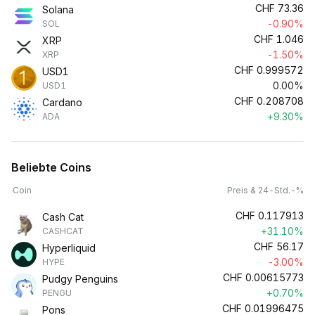
CHF
73.36
Solana
-0.90%
SOL
CHF
1.046
XRP
-1.50%
XRP
CHF
0.999572
USD1
0.00%
USD1
CHF
0.208708
Cardano
+9.30%
ADA
Beliebte Coins
Coin
Preis & 24-Std.-%
CHF
0.117913
Cash Cat
+31.10%
CASHCAT
CHF
56.17
Hyperliquid
-3.00%
HYPE
CHF
0.00615773
Pudgy Penguins
+0.70%
PENGU
CHF
0.01996475
Pons