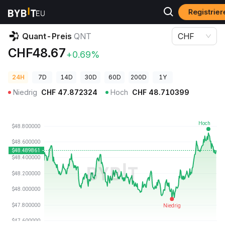
Registrie
Krypto-Preise
Quant-Preis QNT
Quant-Preis
QNT
CHF
CHF48.67
+0.69%
24H
7D
14D
30D
60D
200D
1Y
Niedrig
CHF
47.872324
Hoch
CHF
48.710399