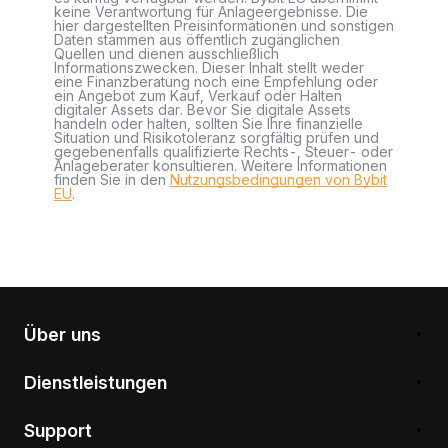
keine Verantwortung für Anlageergebnisse. Die
hier dargestellten Preisinformationen und sonstigen
Daten stammen aus öffentlich zugänglichen
Quellen und dienen ausschließlich
Informationszwecken. Dieser Inhalt stellt weder
eine Finanzberatung noch eine Empfehlung oder
ein Angebot zum Kauf, Verkauf oder Halten
digitaler Assets dar. Bevor Sie digitale Assets
handeln oder halten, sollten Sie Ihre finanzielle
Situation und Risikotoleranz sorgfältig prüfen und
gegebenenfalls qualifizierte Rechts-, Steuer- oder
Anlageberater konsultieren. Weitere Informationen
finden Sie in den
Nutzungsbedingungen von Bybit
EU
.
Über uns
Dienstleistungen
Support