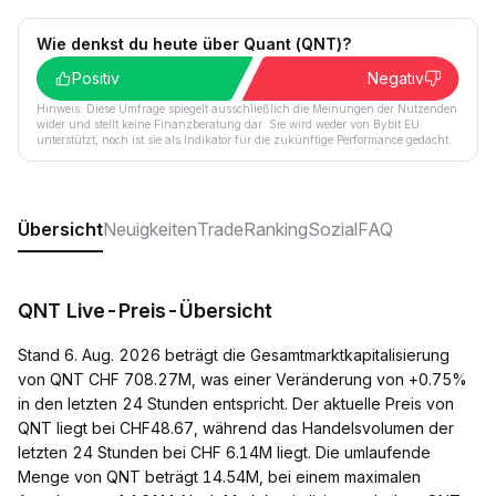
Wie denkst du heute über Quant (QNT)?
Positiv
Negativ
Hinweis: Diese Umfrage spiegelt ausschließlich die Meinungen der Nutzenden
wider und stellt keine Finanzberatung dar. Sie wird weder von Bybit EU
unterstützt, noch ist sie als Indikator für die zukünftige Performance gedacht.
Übersicht
Neuigkeiten
Trade
Ranking
Sozial
FAQ
QNT Live-Preis-Übersicht
Stand 6. Aug. 2026 beträgt die Gesamtmarktkapitalisierung
von QNT CHF 708.27M, was einer Veränderung von +0.75%
in den letzten 24 Stunden entspricht. Der aktuelle Preis von
QNT liegt bei CHF48.67, während das Handelsvolumen der
letzten 24 Stunden bei CHF 6.14M liegt. Die umlaufende
Menge von QNT beträgt 14.54M, bei einem maximalen