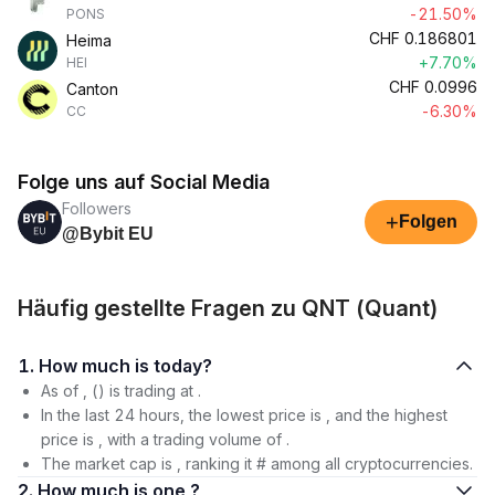
-21.50%
PONS
CHF
0.186801
Heima
+7.70%
HEI
CHF
0.0996
Canton
-6.30%
CC
Folge uns auf Social Media
Followers
+
Folgen
@Bybit EU
Häufig gestellte Fragen zu QNT (Quant)
1. How much is today?
As of , () is trading at .
In the last 24 hours, the lowest price is , and the highest
price is , with a trading volume of .
The market cap is , ranking it # among all cryptocurrencies.
2. How much is one ?