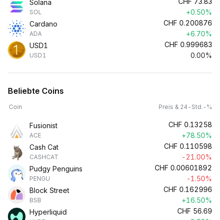
CHF
73.83
Solana
+0.50%
SOL
CHF
0.200876
Cardano
+6.70%
ADA
CHF
0.999683
USD1
0.00%
USD1
Beliebte Coins
Coin
Preis & 24-Std.-%
CHF
0.13258
Fusionist
+78.50%
ACE
CHF
0.110598
Cash Cat
-21.00%
CASHCAT
CHF
0.00601892
Pudgy Penguins
-1.50%
PENGU
CHF
0.162996
Block Street
+16.50%
BSB
CHF
56.69
Hyperliquid