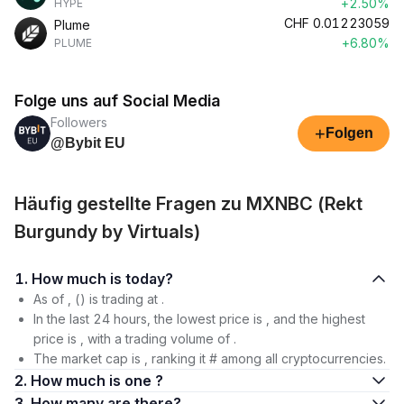
+2.50%
HYPE
CHF
0.01223059
Plume
+6.80%
PLUME
Folge uns auf Social Media
Followers
+
Folgen
@Bybit EU
Häufig gestellte Fragen zu MXNBC (Rekt
Burgundy by Virtuals)
1. How much is today?
As of , () is trading at .
In the last 24 hours, the lowest price is , and the highest
price is , with a trading volume of .
The market cap is , ranking it # among all cryptocurrencies.
2. How much is one ?
3. How many are there?