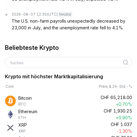
2026-08-07 12:30
(UTC)
Neutral
The U.S. non-farm payrolls unexpectedly decreased by
23,000 in July, and the unemployment rate fell to 4.1%.
Beliebteste Krypto
Suchen
Krypto mit höchster Marktkapitalisierung
Coin
Preis & 24-Std.-%
CHF
65,218.00
Bitcoin
+0.70%
BTC
CHF
1,930.25
Ethereum
+0.90%
ETH
CHF
1.037
XRP
-1.30%
XRP