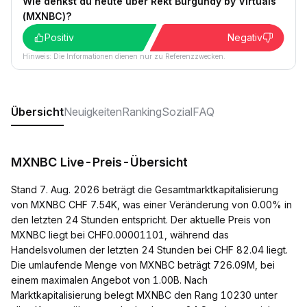
Wie denkst du heute über Rekt Burgundy by Virtuals
(MXNBC)?
Positiv
Negativ
Hinweis: Die Informationen dienen nur zu Referenzzwecken.
Übersicht
Neuigkeiten
Ranking
Sozial
FAQ
MXNBC Live-Preis-Übersicht
Stand 7. Aug. 2026 beträgt die Gesamtmarktkapitalisierung
von MXNBC CHF 7.54K, was einer Veränderung von 0.00% in
den letzten 24 Stunden entspricht. Der aktuelle Preis von
MXNBC liegt bei CHF0.00001101, während das
Handelsvolumen der letzten 24 Stunden bei CHF 82.04 liegt.
Die umlaufende Menge von MXNBC beträgt 726.09M, bei
einem maximalen Angebot von 1.00B. Nach
Marktkapitalisierung belegt MXNBC den Rang 10230 unter