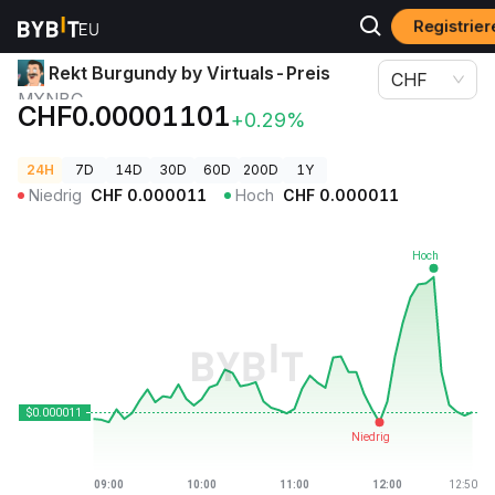
Registrier
Krypto-Preise
Rekt Burgundy by Virtuals-Preis MXNBC
Rekt Burgundy by Virtuals-Preis
CHF
MXNBC
CHF0.00001101
+0.29%
24H
7D
14D
30D
60D
200D
1Y
Niedrig
CHF
0.000011
Hoch
CHF
0.000011