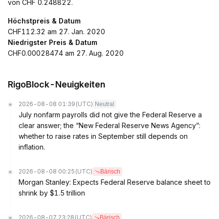
von CHF 0.248822.
Höchstpreis & Datum
CHF112.32 am 27. Jan. 2020
Niedrigster Preis & Datum
CHF0.00028474 am 27. Aug. 2020
RigoBlock-Neuigkeiten
2026-08-08 01:39
(UTC)
Neutral
July nonfarm payrolls did not give the Federal Reserve a
clear answer; the “New Federal Reserve News Agency”:
whether to raise rates in September still depends on
inflation.
2026-08-08 00:25
(UTC)
Bärisch
Morgan Stanley: Expects Federal Reserve balance sheet to
shrink by $1.5 trillion
2026-08-07 23:28
(UTC)
Bärisch