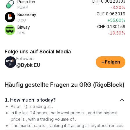
CHF
0.00228303
Pump.fun
-3.20%
PUMP
CHF
0.062019
Biconomy
+55.60%
BICO
CHF
0.130159
Bitway
-19.50%
BTW
Folge uns auf Social Media
Followers
+
Folgen
@Bybit EU
Häufig gestellte Fragen zu GRG (RigoBlock)
1. How much is today?
As of , () is trading at .
In the last 24 hours, the lowest price is , and the highest
price is , with a trading volume of .
The market cap is , ranking it # among all cryptocurrencies.