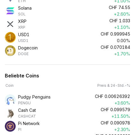
+1.00%
ETH
CHF
74.55
Solana
+2.60%
SOL
CHF
1.033
XRP
+1.10%
XRP
CHF
0.999945
USD1
0.00%
USD1
CHF
0.070184
Dogecoin
+1.70%
DOGE
Beliebte Coins
Coin
Preis & 24-Std.-%
CHF
0.00626392
Pudgy Penguins
+3.60%
PENGU
CHF
0.099579
Cash Cat
+11.50%
CASHCAT
CHF
0.090978
Pi Network
+2.30%
PI