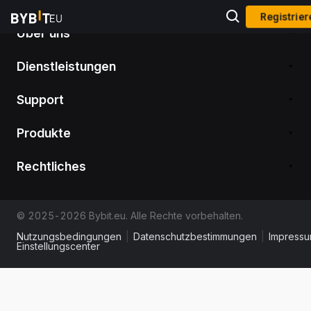
Registrie
Über uns
Dienstleistungen
Support
Produkte
Rechtliches
© 2025-2026 Bybit.eu. Alle Rechte vorbehalten.
Nutzungsbedingungen
|
Datenschutzbestimmungen
|
Impress
Einstellungscenter