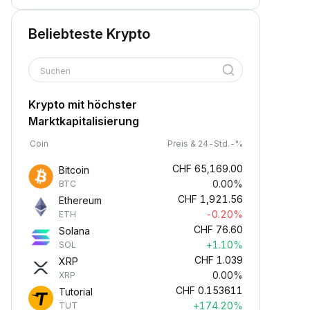
Beliebteste Krypto
Suchen
Krypto mit höchster
Marktkapitalisierung
Coin
Preis & 24-Std.-%
CHF
65,169.00
Bitcoin
0.00%
BTC
CHF
1,921.56
Ethereum
-0.20%
ETH
CHF
76.60
Solana
+1.10%
SOL
CHF
1.039
XRP
0.00%
XRP
CHF
0.153611
Tutorial
+174.20%
TUT