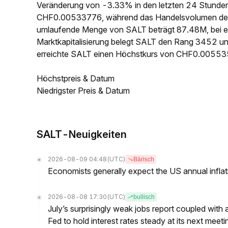
Veränderung von -3.33% in den letzten 24 Stunden e
CHF0.00533776, während das Handelsvolumen der l
umlaufende Menge von SALT beträgt 87.48M, bei 
Marktkapitalisierung belegt SALT den Rang 3452 un
erreichte SALT einen Höchstkurs von CHF0.00553
Höchstpreis & Datum
Niedrigster Preis & Datum
SALT-Neuigkeiten
2026-08-09 04:48
(UTC)
Bärisch
Economists generally expect the US annual inflatio
2026-08-08 17:30
(UTC)
bullisch
July’s surprisingly weak jobs report coupled with 
Fed to hold interest rates steady at its next m