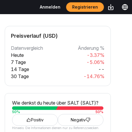
Registrieren
Anmelden
Preisverlauf (USD)
Datenvergleich
Änderung %
Heute
-3.37%
7 Tage
-5.06%
14 Tage
--
30 Tage
-14.76%
Wie denkst du heute über SALT (SALT)?
50
%
50
%
Positiv
Negativ
Hinweis: Die Informationen dienen nur zu Referenzzwecken.