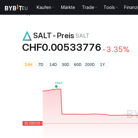
Kaufen
Märkte
Trade
Tools
Finan
Krypto-Preise
SALT-Preis SALT
SALT-Preis
SALT
CHF0.00533776
-3.35%
24H
7D
14D
30D
60D
200D
1Y