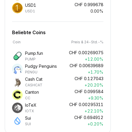
CHF
0.999678
USD1
0.00%
USD1
Beliebte Coins
Coin
Preis & 24-Std.-%
CHF
0.00269075
Pump.fun
+12.00%
PUMP
CHF
0.00639689
Pudgy Penguins
+1.70%
PENGU
CHF
0.127043
Cash Cat
+20.20%
CASHCAT
CHF
0.099584
Canton
+9.30%
CC
CHF
0.00295311
IoTeX
+22.10%
IOTX
CHF
0.694912
Sui
+0.20%
SUI