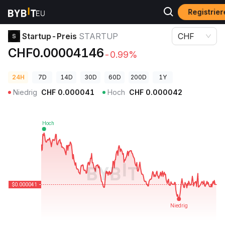
Registrie
Krypto-Preise
Startup-Preis STARTUP
Startup-Preis
STARTUP
CHF
CHF0.00004146
-0.99%
24H
7D
14D
30D
60D
200D
1Y
Niedrig
CHF
0.000041
Hoch
CHF
0.000042