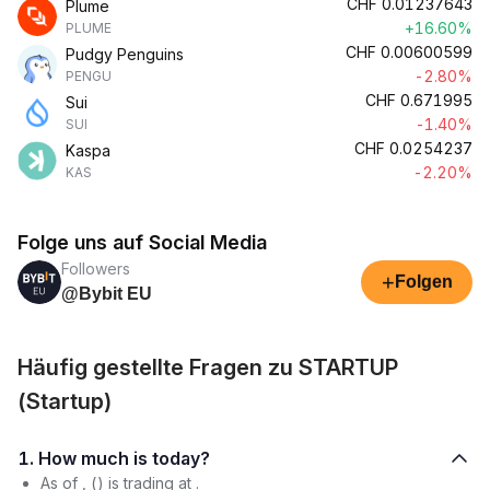
CHF
0.01237643
Plume
+16.60%
PLUME
CHF
0.00600599
Pudgy Penguins
-2.80%
PENGU
CHF
0.671995
Sui
-1.40%
SUI
CHF
0.0254237
Kaspa
-2.20%
KAS
Folge uns auf Social Media
Followers
+
Folgen
@Bybit EU
Häufig gestellte Fragen zu STARTUP
(Startup)
1. How much is today?
As of , () is trading at .