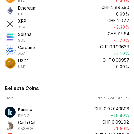
-0.40%
BTC
CHF
1,895.90
Ethereum
0.00%
ETH
CHF
1.022
XRP
-2.30%
XRP
CHF
72.64
Solana
-1.20%
SOL
CHF
0.199668
Cardano
+5.10%
ADA
CHF
0.99957
USD1
0.00%
USD1
Beliebte Coins
Coin
Preis & 24-Std.-%
CHF
0.02049896
Kamino
+18.80%
KMNO
CHF
0.09102
Cash Cat
-21.50%
CASHCAT