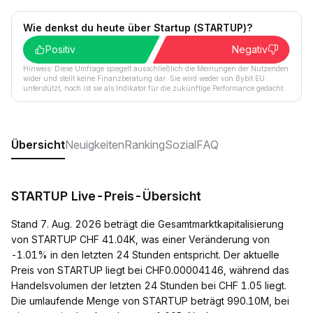
Wie denkst du heute über Startup (STARTUP)?
Positiv
Negativ
Hinweis: Diese Umfrage spiegelt ausschließlich die Meinungen der Nutzenden
wider und stellt keine Finanzberatung dar. Sie wird weder von Bybit EU
unterstützt, noch ist sie als Indikator für die zukünftige Performance gedacht.
Übersicht
Neuigkeiten
Ranking
Sozial
FAQ
STARTUP Live-Preis-Übersicht
Stand 7. Aug. 2026 beträgt die Gesamtmarktkapitalisierung
von STARTUP CHF 41.04K, was einer Veränderung von
-1.01% in den letzten 24 Stunden entspricht. Der aktuelle
Preis von STARTUP liegt bei CHF0.00004146, während das
Handelsvolumen der letzten 24 Stunden bei CHF 1.05 liegt.
Die umlaufende Menge von STARTUP beträgt 990.10M, bei