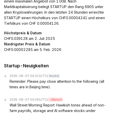
einem maximalen Angebot von 1.00B. Nach
Marktkapitalisierung belegt STARTUP den Rang 6905 unter
allen Kryptowährungen. In den letzten 24 Stunden erreichte
STARTUP einen Höchstkurs von CHF0.00004241 und einen
Tiefstkurs von CHF 0.00004126.
Höchstpreis & Datum
CHF0.039128 am 2. Juli 2025
Niedrigster Preis & Datum
CHF0.00002285 am 5. Feb. 2026
Startup-Neuigkeiten
2026-08-07 04:31
(UTC)
Neutral
Reminder: Please pay close attention to the following (all
times are in Beijing time).
2026-08-07 04:29
(UTC)
Bärisch
Wall Street Morning Report: Hawkish tones ahead of non-
farm payrolls, storage and AI software stocks under