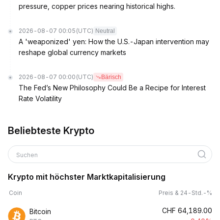
pressure, copper prices nearing historical highs.
2026-08-07 00:05
(UTC)
Neutral
A 'weaponized' yen: How the U.S.-Japan intervention may
reshape global currency markets
2026-08-07 00:00
(UTC)
Bärisch
The Fed’s New Philosophy Could Be a Recipe for Interest
Rate Volatility
Beliebteste Krypto
Suchen
Krypto mit höchster Marktkapitalisierung
Coin
Preis & 24-Std.-%
CHF
64,189.00
Bitcoin