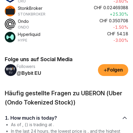
-3.60%
CRO
CHF
0.02469388
StonkBroker
+25.30%
STONKBROKER
CHF
0.350708
Ondo
-1.50%
ONDO
CHF
54.18
Hyperliquid
-3.00%
HYPE
Folge uns auf Social Media
Followers
+
Folgen
@Bybit EU
Häufig gestellte Fragen zu UBERON (Uber
(Ondo Tokenized Stock))
1. How much is today?
As of , () is trading at .
In the last 24 hours, the lowest price is , and the highest