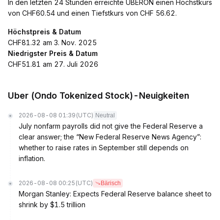
In den letzten 24 Stunden erreichte UBERON einen Höchstkurs
von CHF60.54 und einen Tiefstkurs von CHF 56.62.
Höchstpreis & Datum
CHF81.32 am 3. Nov. 2025
Niedrigster Preis & Datum
CHF51.81 am 27. Juli 2026
Uber (Ondo Tokenized Stock)-Neuigkeiten
2026-08-08 01:39
(UTC)
Neutral
July nonfarm payrolls did not give the Federal Reserve a
clear answer; the “New Federal Reserve News Agency”:
whether to raise rates in September still depends on
inflation.
2026-08-08 00:25
(UTC)
Bärisch
Morgan Stanley: Expects Federal Reserve balance sheet to
shrink by $1.5 trillion