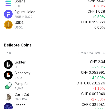
CHF
73.37
Solana
-0.20%
SOL
CHF
1.028
Figure Heloc
+0.80%
FIGR_HELOC
CHF
0.999669
USD1
0.00%
USD1
Beliebte Coins
Coin
Preis & 24-Std.-%
CHF
2.34
Lighter
+2.90%
LIT
CHF
0.052991
Biconomy
+42.90%
BICO
CHF
0.00231226
Pump.fun
-1.10%
PUMP
CHF
0.097049
Cash Cat
-17.50%
CASHCAT
CHF
0.385981
Ether.fi