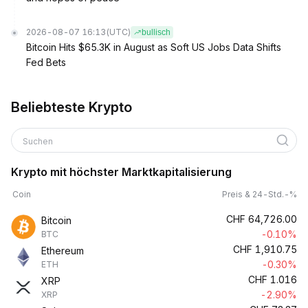
2026-08-07 16:13
(UTC)
bullisch
Bitcoin Hits $65.3K in August as Soft US Jobs Data Shifts
Fed Bets
Beliebteste Krypto
Suchen
Krypto mit höchster Marktkapitalisierung
Coin
Preis & 24-Std.-%
CHF
64,726.00
Bitcoin
-0.10%
BTC
CHF
1,910.75
Ethereum
-0.30%
ETH
CHF
1.016
XRP
-2.90%
XRP