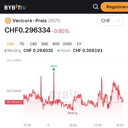
Registrier
Krypto-Preise
Vericore-Preis SN70
Vericore-Preis
SN70
CHF
CHF0.296334
-0.80%
24H
7D
14D
30D
60D
200D
1Y
Niedrig
CHF
0.294035
Hoch
CHF
0.306191