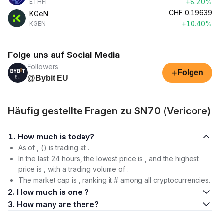
+8.20%
ETHFI
CHF
0.19639
KGeN
+10.40%
KGEN
Folge uns auf Social Media
Followers
+
Folgen
@Bybit EU
Häufig gestellte Fragen zu SN70 (Vericore)
1. How much is today?
As of , () is trading at .
In the last 24 hours, the lowest price is , and the highest
price is , with a trading volume of .
The market cap is , ranking it # among all cryptocurrencies.
2. How much is one ?
3. How many are there?