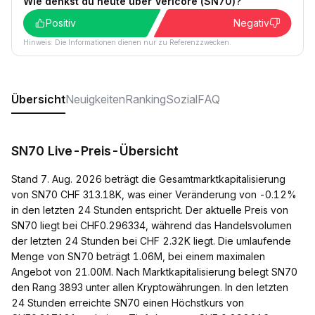
Wie denkst du heute über Vericore (SN70)?
Positiv
Negativ
Hinweis: Die Informationen dienen nur zu Referenzzwecken.
Übersicht
Neuigkeiten
Ranking
Sozial
FAQ
SN70 Live-Preis-Übersicht
Stand 7. Aug. 2026 beträgt die Gesamtmarktkapitalisierung
von SN70 CHF 313.18K, was einer Veränderung von -0.12%
in den letzten 24 Stunden entspricht. Der aktuelle Preis von
SN70 liegt bei CHF0.296334, während das Handelsvolumen
der letzten 24 Stunden bei CHF 2.32K liegt. Die umlaufende
Menge von SN70 beträgt 1.06M, bei einem maximalen
Angebot von 21.00M. Nach Marktkapitalisierung belegt SN70
den Rang 3893 unter allen Kryptowährungen. In den letzten
24 Stunden erreichte SN70 einen Höchstkurs von