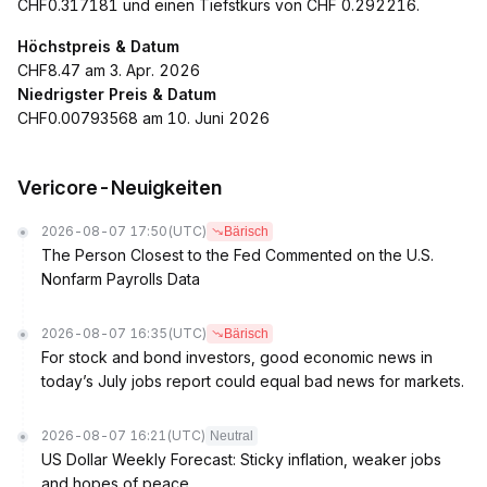
CHF0.317181 und einen Tiefstkurs von CHF 0.292216.
Höchstpreis & Datum
CHF8.47 am 3. Apr. 2026
Niedrigster Preis & Datum
CHF0.00793568 am 10. Juni 2026
Vericore-Neuigkeiten
2026-08-07 17:50
(UTC)
Bärisch
The Person Closest to the Fed Commented on the U.S.
Nonfarm Payrolls Data
2026-08-07 16:35
(UTC)
Bärisch
For stock and bond investors, good economic news in
today’s July jobs report could equal bad news for markets.
2026-08-07 16:21
(UTC)
Neutral
US Dollar Weekly Forecast: Sticky inflation, weaker jobs
and hopes of peace