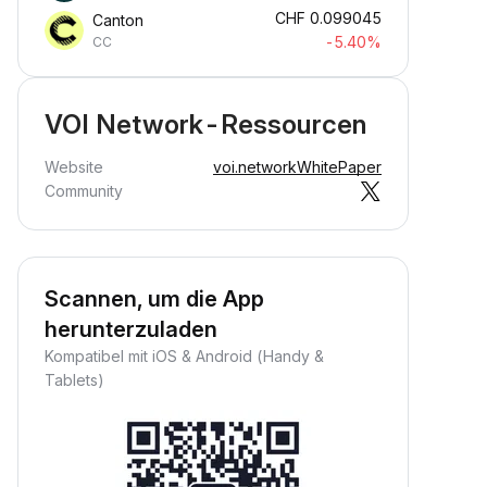
CHF
0.099045
Canton
-5.40%
CC
VOI Network-Ressourcen
Website
voi.network
WhitePaper
Community
Scannen, um die App
herunterzuladen
Kompatibel mit iOS & Android (Handy &
Tablets)