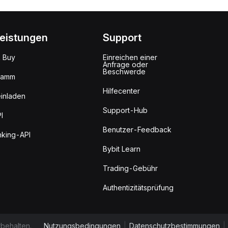
leistungen
Support
k Buy
Einreichen einer
Anfrage oder
Beschwerde
ramm
Hilfecenter
inladen
Support-Hub
I
Benutzer-Feedback
king-API
Bybit Learn
Trading-Gebühr
Authentizitätsprüfung
behalten.
Nutzungsbedingungen
|
Datenschutzbestimmungen
|