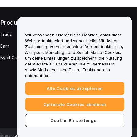
Produkte
Rechtliches
Trade
Richtlinie zu
Wir verwenden erforderliche Cookies, damit diese
Interessenkonflikten
Website funktioniert und sicher bleibt. Mit deiner
Earn
Zustimmung verwenden wir außerdem funktionale,
Zusammenfassung
Analyse-, Marketing- und Social-Media-Cookies,
der Verwahrungs-
Bybit Card
um deine Einstellungen zu speichern, die Nutzung
und
Verwaltungsrichtlinie
der Website zu analysieren, sie zu verbessern
sowie Marketing- und Teilen-Funktionen zu
ESG-Informationen
unterstützen.
Krypto-Asset-
Alle Cookies akzeptieren
Whitepaper
Optionale Cookies ablehnen
Cookie-Einstellungen
Impressum
|
Cookie-Einstellungscenter