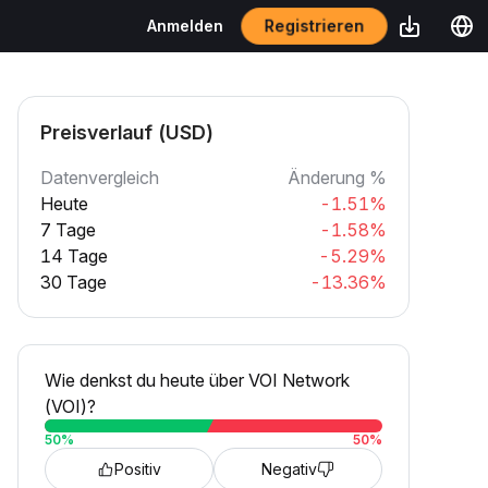
Registrieren
Anmelden
Preisverlauf (USD)
Datenvergleich
Änderung %
Heute
-1.51%
7 Tage
-1.58%
14 Tage
-5.29%
30 Tage
-13.36%
Wie denkst du heute über VOI Network
(VOI)?
50
%
50
%
Positiv
Negativ