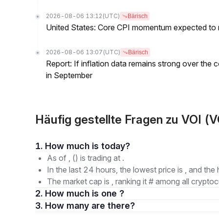
2026-08-06 13:12
(UTC)
Bärisch
United States: Core CPI momentum expected to re
2026-08-06 13:07
(UTC)
Bärisch
Report: If inflation data remains strong over the 
in September
Häufig gestellte Fragen zu VOI (
1. How much is today?
As of , () is trading at .
In the last 24 hours, the lowest price is , and the 
The market cap is , ranking it # among all cryptoc
2. How much is one ?
3. How many are there?