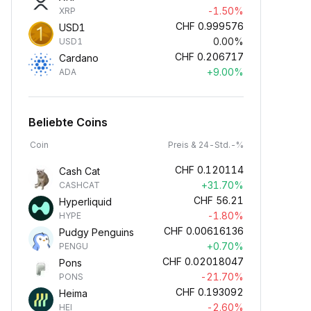
-1.50%
XRP
CHF
0.999576
USD1
0.00%
USD1
CHF
0.206717
Cardano
+9.00%
ADA
Beliebte Coins
Coin
Preis & 24-Std.-%
CHF
0.120114
Cash Cat
+31.70%
CASHCAT
CHF
56.21
Hyperliquid
-1.80%
HYPE
CHF
0.00616136
Pudgy Penguins
+0.70%
PENGU
CHF
0.02018047
Pons
-21.70%
PONS
CHF
0.193092
Heima
-2.60%
HEI