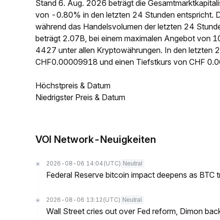
Stand 6. Aug. 2026 beträgt die Gesamtmarktkapita
von -0.80% in den letzten 24 Stunden entspricht. D
während das Handelsvolumen der letzten 24 Stunde
beträgt 2.07B, bei einem maximalen Angebot von 10
4427 unter allen Kryptowährungen. In den letzten 
CHF0.00009918 und einen Tiefstkurs von CHF 0.
Höchstpreis & Datum
Niedrigster Preis & Datum
VOI Network-Neuigkeiten
2026-08-06 14:04
(UTC)
Neutral
Federal Reserve bitcoin impact deepens as BTC t
2026-08-06 13:12
(UTC)
Neutral
Wall Street cries out over Fed reform, Dimon back