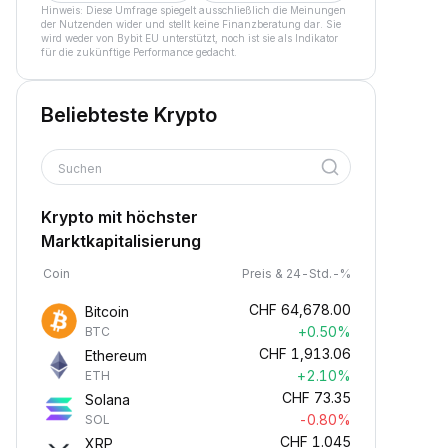
Hinweis: Diese Umfrage spiegelt ausschließlich die Meinungen
der Nutzenden wider und stellt keine Finanzberatung dar. Sie
wird weder von Bybit EU unterstützt, noch ist sie als Indikator
für die zukünftige Performance gedacht.
Beliebteste Krypto
Suchen
Krypto mit höchster
Marktkapitalisierung
Coin
Preis & 24-Std.-%
CHF
64,678.00
Bitcoin
+0.50%
BTC
CHF
1,913.06
Ethereum
+2.10%
ETH
CHF
73.35
Solana
-0.80%
SOL
CHF
1.045
XRP