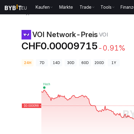
Kaufen
Märkte
Trade
Tools
Finan
Krypto-Preise
VOI Network-Preis VOI
VOI Network-Preis
VOI
CHF0.00009715
-0.91%
24H
7D
14D
30D
60D
200D
1Y