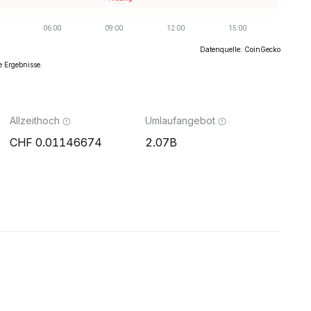
Datenquelle: CoinGecko
e Ergebnisse.
Allzeithoch
Umlaufangebot
0.01146674
2.07B