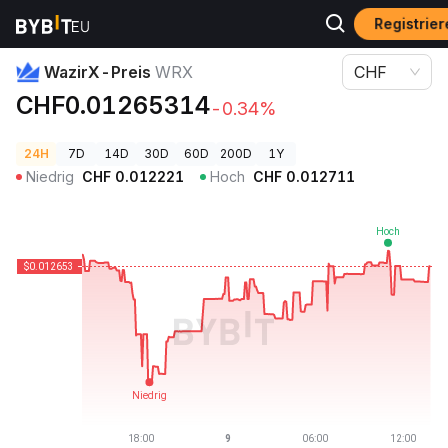
Registrier
Krypto-Preise
WazirX-Preis WRX
WazirX-Preis
WRX
CHF
CHF0.01265314
-0.34%
24H
7D
14D
30D
60D
200D
1Y
Niedrig
CHF
0.012221
Hoch
CHF
0.012711