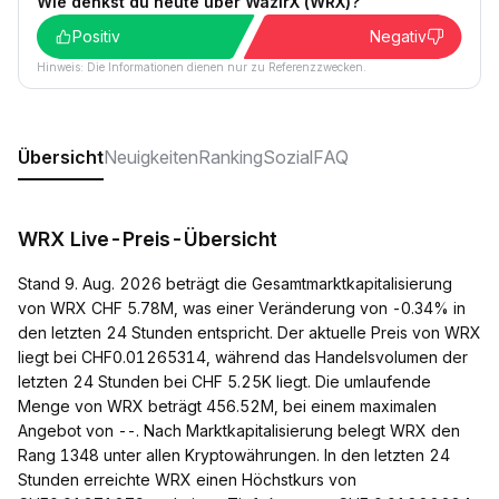
Wie denkst du heute über WazirX (WRX)?
Positiv
Negativ
Hinweis: Die Informationen dienen nur zu Referenzzwecken.
Übersicht
Neuigkeiten
Ranking
Sozial
FAQ
WRX Live-Preis-Übersicht
Stand 9. Aug. 2026 beträgt die Gesamtmarktkapitalisierung
von WRX CHF 5.78M, was einer Veränderung von -0.34% in
den letzten 24 Stunden entspricht. Der aktuelle Preis von WRX
liegt bei CHF0.01265314, während das Handelsvolumen der
letzten 24 Stunden bei CHF 5.25K liegt. Die umlaufende
Menge von WRX beträgt 456.52M, bei einem maximalen
Angebot von --. Nach Marktkapitalisierung belegt WRX den
Rang 1348 unter allen Kryptowährungen. In den letzten 24
Stunden erreichte WRX einen Höchstkurs von