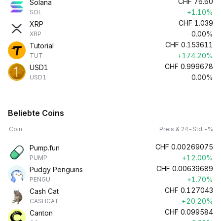
CHF
76.60
Solana
+1.10%
SOL
CHF
1.039
XRP
0.00%
XRP
CHF
0.153611
Tutorial
+174.20%
TUT
CHF
0.999678
USD1
0.00%
USD1
Beliebte Coins
Coin
Preis & 24-Std.-%
CHF
0.00269075
Pump.fun
+12.00%
PUMP
CHF
0.00639689
Pudgy Penguins
+1.70%
PENGU
CHF
0.127043
Cash Cat
+20.20%
CASHCAT
CHF
0.099584
Canton