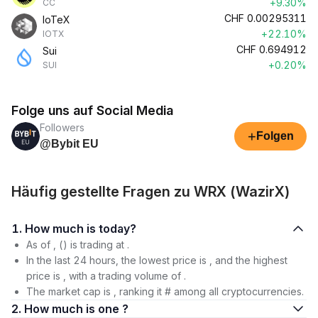
+9.30%
CC
CHF
0.00295311
IoTeX
+22.10%
IOTX
CHF
0.694912
Sui
+0.20%
SUI
Folge uns auf Social Media
Followers
+
Folgen
@Bybit EU
Häufig gestellte Fragen zu WRX (WazirX)
1. How much is today?
As of , () is trading at .
In the last 24 hours, the lowest price is , and the highest
price is , with a trading volume of .
The market cap is , ranking it # among all cryptocurrencies.
2. How much is one ?