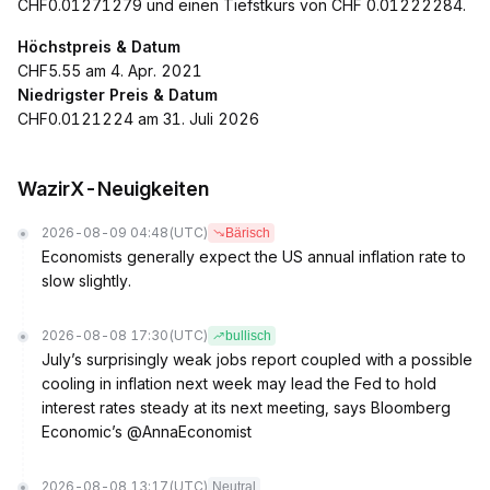
CHF0.01271279 und einen Tiefstkurs von CHF 0.01222284.
Höchstpreis & Datum
CHF5.55 am 4. Apr. 2021
Niedrigster Preis & Datum
CHF0.0121224 am 31. Juli 2026
WazirX-Neuigkeiten
2026-08-09 04:48
(UTC)
Bärisch
Economists generally expect the US annual inflation rate to
slow slightly.
2026-08-08 17:30
(UTC)
bullisch
July’s surprisingly weak jobs report coupled with a possible
cooling in inflation next week may lead the Fed to hold
interest rates steady at its next meeting, says Bloomberg
Economic’s @AnnaEconomist
2026-08-08 13:17
(UTC)
Neutral