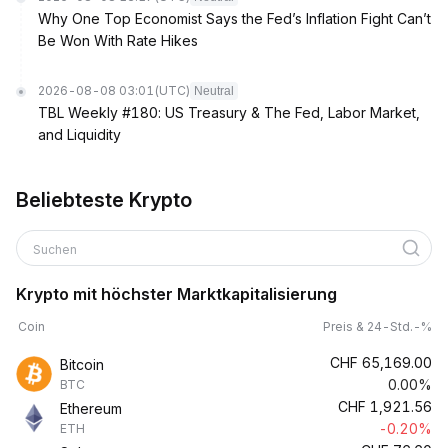
Why One Top Economist Says the Fed’s Inflation Fight Can’t
Be Won With Rate Hikes
2026-08-08 03:01
(UTC)
Neutral
TBL Weekly #180: US Treasury & The Fed, Labor Market,
and Liquidity
Beliebteste Krypto
Suchen
Krypto mit höchster Marktkapitalisierung
Coin
Preis & 24-Std.-%
CHF
65,169.00
Bitcoin
0.00%
BTC
CHF
1,921.56
Ethereum
-0.20%
ETH