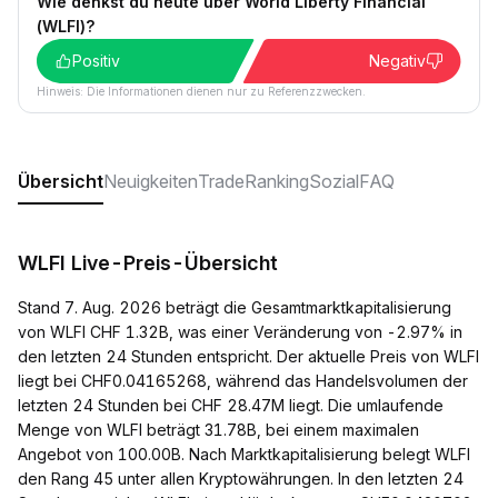
Wie denkst du heute über World Liberty Financial
(WLFI)?
Positiv
Negativ
Hinweis: Die Informationen dienen nur zu Referenzzwecken.
Übersicht
Neuigkeiten
Trade
Ranking
Sozial
FAQ
WLFI Live-Preis-Übersicht
Stand 7. Aug. 2026 beträgt die Gesamtmarktkapitalisierung
von WLFI CHF 1.32B, was einer Veränderung von -2.97% in
den letzten 24 Stunden entspricht. Der aktuelle Preis von WLFI
liegt bei CHF0.04165268, während das Handelsvolumen der
letzten 24 Stunden bei CHF 28.47M liegt. Die umlaufende
Menge von WLFI beträgt 31.78B, bei einem maximalen
Angebot von 100.00B. Nach Marktkapitalisierung belegt WLFI
den Rang 45 unter allen Kryptowährungen. In den letzten 24