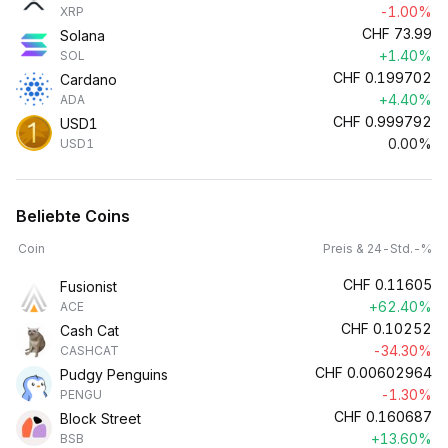
-1.00%
XRP
CHF
73.99
Solana
+1.40%
SOL
CHF
0.199702
Cardano
+4.40%
ADA
CHF
0.999792
USD1
0.00%
USD1
Beliebte Coins
Coin
Preis & 24-Std.-%
CHF
0.11605
Fusionist
+62.40%
ACE
CHF
0.10252
Cash Cat
-34.30%
CASHCAT
CHF
0.00602964
Pudgy Penguins
-1.30%
PENGU
CHF
0.160687
Block Street
+13.60%
BSB