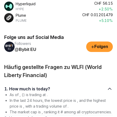
CHF
56.15
Hyperliquid
+2.50%
HYPE
CHF
0.01201479
Plume
+5.10%
PLUME
Folge uns auf Social Media
Followers
+
Folgen
@Bybit EU
Häufig gestellte Fragen zu WLFI (World
Liberty Financial)
1. How much is today?
As of , () is trading at .
In the last 24 hours, the lowest price is , and the highest
price is , with a trading volume of .
The market cap is , ranking it # among all cryptocurrencies.