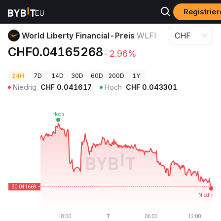
Registrie
Krypto-Preise
World Liberty Financial-Preis WLFI
World Liberty Financial-Preis
WLFI
CHF
CHF0.04165268
-2.96%
24H
7D
14D
30D
60D
200D
1Y
Niedrig
CHF
0.041617
Hoch
CHF
0.043301