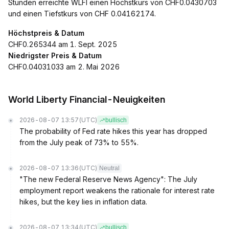
Stunden erreichte WLFI einen Höchstkurs von CHF0.0430703
und einen Tiefstkurs von CHF 0.04162174.
Höchstpreis & Datum
CHF0.265344 am 1. Sept. 2025
Niedrigster Preis & Datum
CHF0.04031033 am 2. Mai 2026
World Liberty Financial-Neuigkeiten
2026-08-07 13:57
(UTC)
bullisch
The probability of Fed rate hikes this year has dropped
from the July peak of 73% to 55%.
2026-08-07 13:36
(UTC)
Neutral
"The new Federal Reserve News Agency": The July
employment report weakens the rationale for interest rate
hikes, but the key lies in inflation data.
2026-08-07 13:34
(UTC)
bullisch