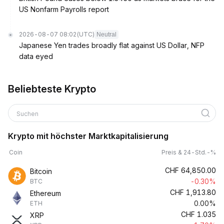
US Nonfarm Payrolls report
2026-08-07 08:02
(UTC)
Neutral
Japanese Yen trades broadly flat against US Dollar, NFP
data eyed
Beliebteste Krypto
Suchen
Krypto mit höchster Marktkapitalisierung
Coin
Preis & 24-Std.-%
CHF
64,850.00
Bitcoin
-0.30%
BTC
CHF
1,913.80
Ethereum
0.00%
ETH
CHF
1.035
XRP