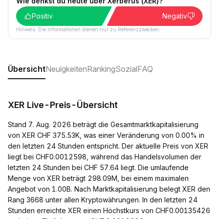
Wie denkst du heute über Xerberus (XER)?
Positiv
Negativ
Hinweis: Die Informationen dienen nur zu Referenzzwecken.
Übersicht
Neuigkeiten
Ranking
Sozial
FAQ
XER Live-Preis-Übersicht
Stand 7. Aug. 2026 beträgt die Gesamtmarktkapitalisierung
von XER CHF 375.53K, was einer Veränderung von 0.00% in
den letzten 24 Stunden entspricht. Der aktuelle Preis von XER
liegt bei CHF0.0012598, während das Handelsvolumen der
letzten 24 Stunden bei CHF 57.64 liegt. Die umlaufende
Menge von XER beträgt 298.09M, bei einem maximalen
Angebot von 1.00B. Nach Marktkapitalisierung belegt XER den
Rang 3668 unter allen Kryptowährungen. In den letzten 24
Stunden erreichte XER einen Höchstkurs von CHF0.00135426