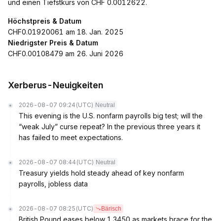
und einen Tiefstkurs von CHF 0.0012622.
Höchstpreis & Datum
CHF0.01920061 am 18. Jan. 2025
Niedrigster Preis & Datum
CHF0.00108479 am 26. Juni 2026
Xerberus-Neuigkeiten
2026-08-07 09:24
(UTC)
Neutral
This evening is the U.S. nonfarm payrolls big test; will the
“weak July” curse repeat? In the previous three years it
has failed to meet expectations.
2026-08-07 08:44
(UTC)
Neutral
Treasury yields hold steady ahead of key nonfarm
payrolls, jobless data
2026-08-07 08:25
(UTC)
Bärisch
British Pound eases below 1.3450 as markets brace for the