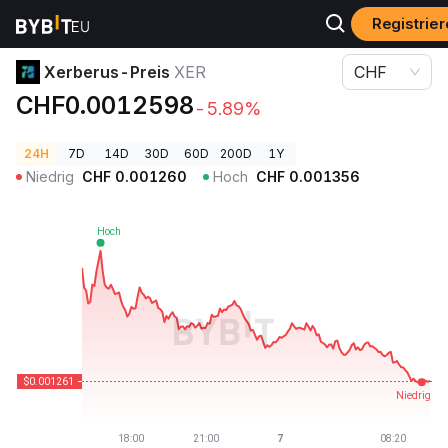
Registrie
Krypto-Preise
Xerberus-Preis XER
Xerberus-Preis
XER
CHF
CHF0.0012598
-5.89%
24H
7D
14D
30D
60D
200D
1Y
Niedrig
CHF
0.001260
Hoch
CHF
0.001356