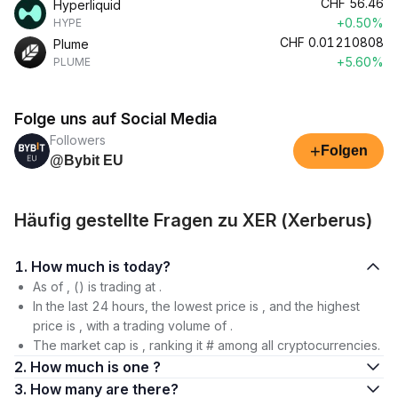
CHF
56.46
Hyperliquid
+0.50%
HYPE
CHF
0.01210808
Plume
+5.60%
PLUME
Folge uns auf Social Media
Followers
+
Folgen
@Bybit EU
Häufig gestellte Fragen zu XER (Xerberus)
1. How much is today?
As of , () is trading at .
In the last 24 hours, the lowest price is , and the highest
price is , with a trading volume of .
The market cap is , ranking it # among all cryptocurrencies.
2. How much is one ?
3. How many are there?