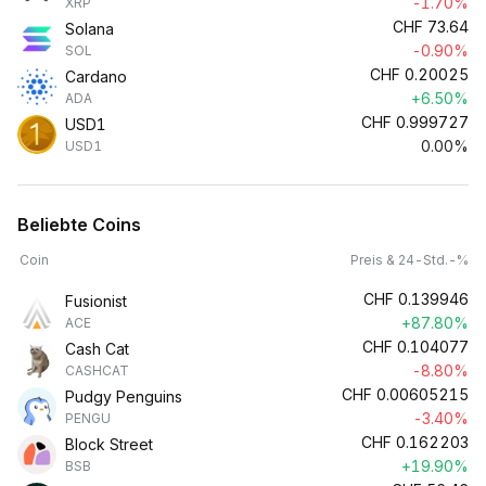
-1.70%
XRP
CHF
73.64
Solana
-0.90%
SOL
CHF
0.20025
Cardano
+6.50%
ADA
CHF
0.999727
USD1
0.00%
USD1
Beliebte Coins
Coin
Preis & 24-Std.-%
CHF
0.139946
Fusionist
+87.80%
ACE
CHF
0.104077
Cash Cat
-8.80%
CASHCAT
CHF
0.00605215
Pudgy Penguins
-3.40%
PENGU
CHF
0.162203
Block Street
+19.90%
BSB