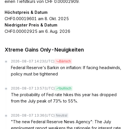
einen Tiefstkurs von CHF 0.00002909.
Höchstpreis & Datum
CHF0.00019601 am 8. Okt. 2025
Niedrigster Preis & Datum
CHF0.00002925 am 6. Aug. 2026
Xtreme Gains Only-Neuigkeiten
2026-08-07 14:23
(UTC)
Bärisch
Federal Reserve's Barkin on inflation: If facing headwinds,
policy must be tightened
2026-08-07 13:57
(UTC)
bullisch
The probability of Fed rate hikes this year has dropped
from the July peak of 73% to 55%.
2026-08-07 13:36
(UTC)
Neutral
"The new Federal Reserve News Agency": The July
employment report weakens the rationale for interest rate