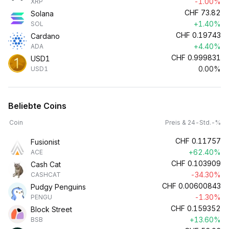
-1.00%
XRP
CHF
73.82
Solana
+1.40%
SOL
CHF
0.19743
Cardano
+4.40%
ADA
CHF
0.999831
USD1
0.00%
USD1
Beliebte Coins
Coin
Preis & 24-Std.-%
CHF
0.11757
Fusionist
+62.40%
ACE
CHF
0.103909
Cash Cat
-34.30%
CASHCAT
CHF
0.00600843
Pudgy Penguins
-1.30%
PENGU
CHF
0.159352
Block Street
+13.60%
BSB