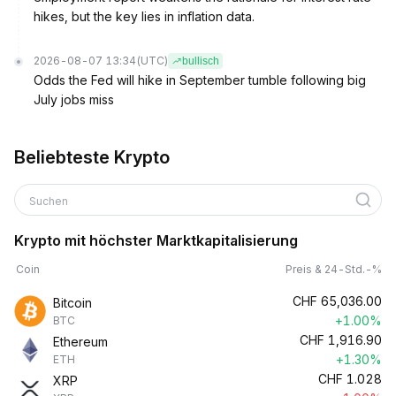
hikes, but the key lies in inflation data.
2026-08-07 13:34
(UTC)
bullisch
Odds the Fed will hike in September tumble following big
July jobs miss
Beliebteste Krypto
Suchen
Krypto mit höchster Marktkapitalisierung
Coin
Preis & 24-Std.-%
CHF
65,036.00
Bitcoin
+1.00%
BTC
CHF
1,916.90
Ethereum
+1.30%
ETH
CHF
1.028
XRP