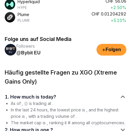
CHF
56.06
Hyperliquid
+2.50%
HYPE
CHF
0.01204292
Plume
+5.10%
PLUME
Folge uns auf Social Media
Followers
+
Folgen
@Bybit EU
Häufig gestellte Fragen zu XGO (Xtreme
Gains Only)
1. How much is today?
As of , () is trading at .
In the last 24 hours, the lowest price is , and the highest
price is , with a trading volume of .
The market cap is , ranking it # among all cryptocurrencies.
2. How much is one ?