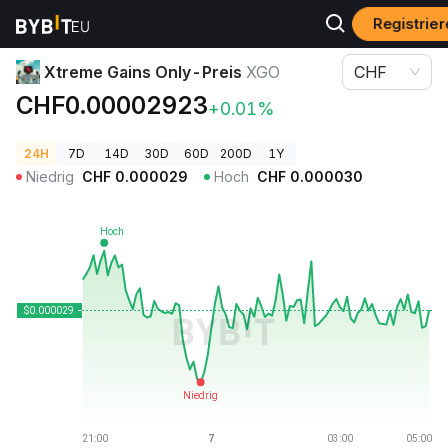
Registrie
Krypto-Preise
Xtreme Gains Only-Preis XGO
Xtreme Gains Only-Preis
XGO
CHF
CHF0.00002923
+0.01%
24H
7D
14D
30D
60D
200D
1Y
Niedrig
CHF
0.000029
Hoch
CHF
0.000030