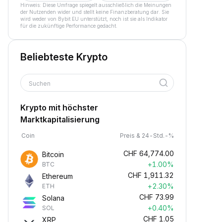
Hinweis: Diese Umfrage spiegelt ausschließlich die Meinungen
der Nutzenden wider und stellt keine Finanzberatung dar. Sie
wird weder von Bybit EU unterstützt, noch ist sie als Indikator
für die zukünftige Performance gedacht.
Beliebteste Krypto
Suchen
Krypto mit höchster
Marktkapitalisierung
Coin
Preis & 24-Std.-%
CHF
64,774.00
Bitcoin
+1.00%
BTC
CHF
1,911.32
Ethereum
+2.30%
ETH
CHF
73.99
Solana
+0.40%
SOL
CHF
1.05
XRP