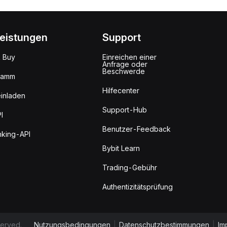
leistungen
Support
k Buy
Einreichen einer
Anfrage oder
Beschwerde
ramm
Hilfecenter
inladen
Support-Hub
I
Benutzer-Feedback
king-API
Bybit Learn
Trading-Gebühr
Authentizitätsprüfung
served.
Nutzungsbedingungen
|
Datenschutzbestimmungen
|
Im