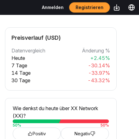
Registrieren
Anmelden
Preisverlauf (USD)
Datenvergleich
Änderung %
Heute
+2.45%
7 Tage
-30.14%
14 Tage
-33.97%
30 Tage
-43.32%
Wie denkst du heute über XX Network
(XX)?
50
%
50
%
Positiv
Negativ