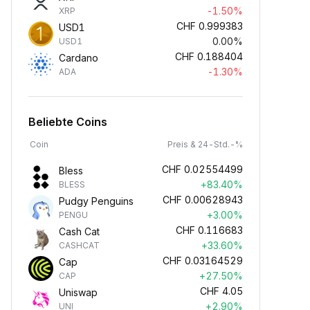
-1.50%
XRP
CHF
0.999383
USD1
0.00%
USD1
CHF
0.188404
Cardano
-1.30%
ADA
Beliebte Coins
Coin
Preis & 24-Std.-%
CHF
0.02554499
Bless
+83.40%
BLESS
CHF
0.00628943
Pudgy Penguins
+3.00%
PENGU
CHF
0.116683
Cash Cat
+33.60%
CASHCAT
CHF
0.03164529
Cap
+27.50%
CAP
CHF
4.05
Uniswap
+2.90%
UNI