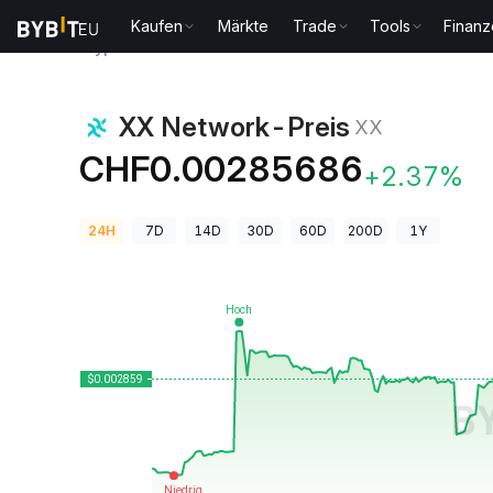
Kaufen
Märkte
Trade
Tools
Finan
Krypto-Preise
XX Network-Preis XX
XX Network-Preis
XX
CHF0.00285686
+2.37%
24H
7D
14D
30D
60D
200D
1Y