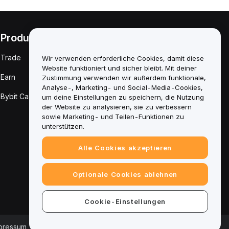
Produkte
Rechtliches
Trade
Richtlinie zu
Wir verwenden erforderliche Cookies, damit diese
Interessenkonflikten
Website funktioniert und sicher bleibt. Mit deiner
Earn
Zustimmung verwenden wir außerdem funktionale,
Zusammenfassung
Analyse-, Marketing- und Social-Media-Cookies,
der Verwahrungs-
Bybit Card
um deine Einstellungen zu speichern, die Nutzung
und
Verwaltungsrichtlinie
der Website zu analysieren, sie zu verbessern
sowie Marketing- und Teilen-Funktionen zu
ESG-Informationen
unterstützen.
Krypto-Asset-
Alle Cookies akzeptieren
Whitepaper
Optionale Cookies ablehnen
Cookie-Einstellungen
pressum
|
Cookie-Einstellungscenter