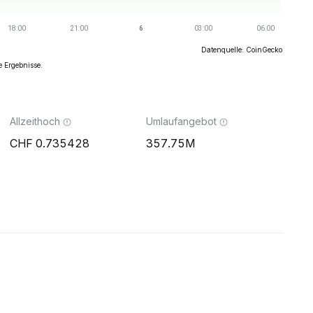
Datenquelle: CoinGecko
e Ergebnisse.
Allzeithoch
Umlaufangebot
0.735428
357.75M