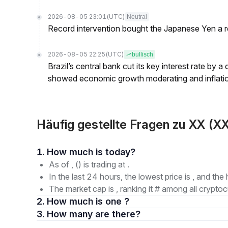
2026-08-05 23:01
(UTC)
Neutral
Record intervention bought the Japanese Yen a r
2026-08-05 22:25
(UTC)
bullisch
Brazil’s central bank cut its key interest rate by a
showed economic growth moderating and inflati
Häufig gestellte Fragen zu XX (
1. How much is today?
As of , () is trading at .
In the last 24 hours, the lowest price is , and the 
The market cap is , ranking it # among all cryptoc
2. How much is one ?
3. How many are there?