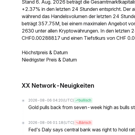
Stand 6. Aug. 2026 beträgt die Gesamtmarktkapita
+2.37% in den letzten 24 Stunden entspricht. Der a
während das Handelsvolumen der letzten 24 Stund
beträgt 357.75M, bei einem maximalen Angebot von
2630 unter allen Kryptowährungen. In den letzten 
CHF0.00288817 und einen Tiefstkurs von CHF 0.
Höchstpreis & Datum
Niedrigster Preis & Datum
XX Network-Neuigkeiten
2026-08-06 04:20
(UTC)
bullisch
Gold pulls back from seven-week high as bulls s
2026-08-06 01:18
(UTC)
Bärisch
Fed's Daly says central bank was right to hold ra