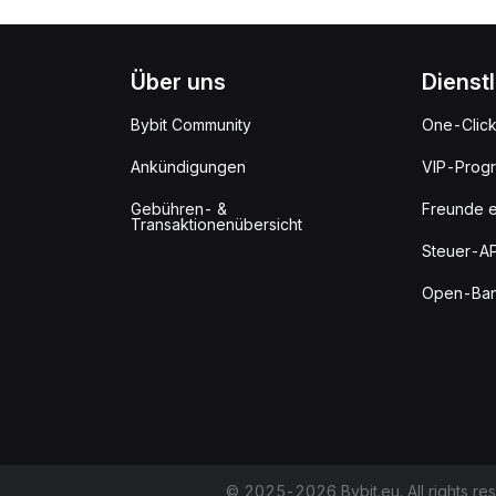
Über uns
Dienst
Bybit Community
One-Clic
Ankündigungen
VIP-Prog
Gebühren- &
Freunde e
Transaktionenübersicht
Steuer-AP
Open-Ban
© 2025-2026 Bybit.eu. All rights re