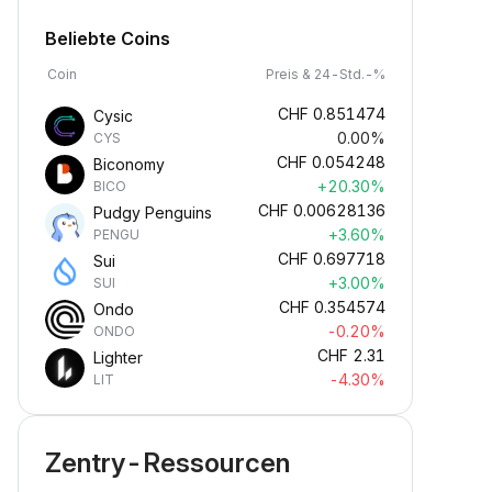
Beliebte Coins
Coin
Preis & 24-Std.-%
CHF
0.851474
Cysic
0.00%
CYS
CHF
0.054248
Biconomy
+20.30%
BICO
CHF
0.00628136
Pudgy Penguins
+3.60%
PENGU
CHF
0.697718
Sui
+3.00%
SUI
CHF
0.354574
Ondo
-0.20%
ONDO
CHF
2.31
Lighter
-4.30%
LIT
Zentry-Ressourcen