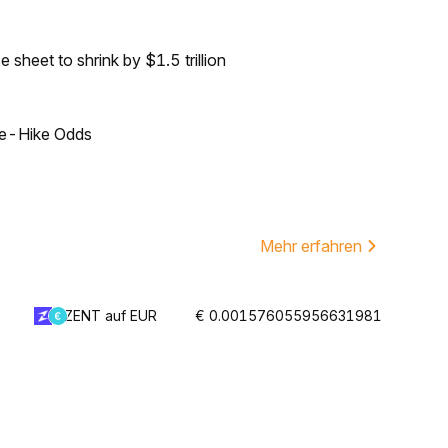
sheet to shrink by $1.5 trillion
ate-Hike Odds
Mehr erfahren
ZENT auf EUR
€ 0.001576055956631981