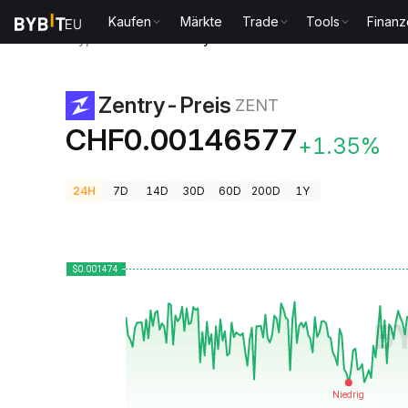
Kaufen
Märkte
Trade
Tools
Finan
Krypto-Preise
Zentry-Preis ZENT
Zentry-Preis
ZENT
CHF0.00146577
+1.35%
24H
7D
14D
30D
60D
200D
1Y