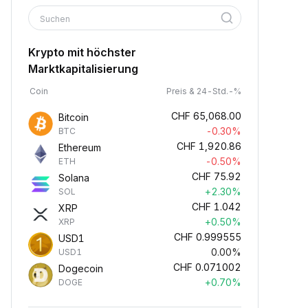
Suchen
Krypto mit höchster
Marktkapitalisierung
Coin
Preis & 24-Std.-%
CHF
65,068.00
Bitcoin
-0.30%
BTC
CHF
1,920.86
Ethereum
-0.50%
ETH
CHF
75.92
Solana
+2.30%
SOL
CHF
1.042
XRP
+0.50%
XRP
CHF
0.999555
USD1
0.00%
USD1
CHF
0.071002
Dogecoin
+0.70%
DOGE