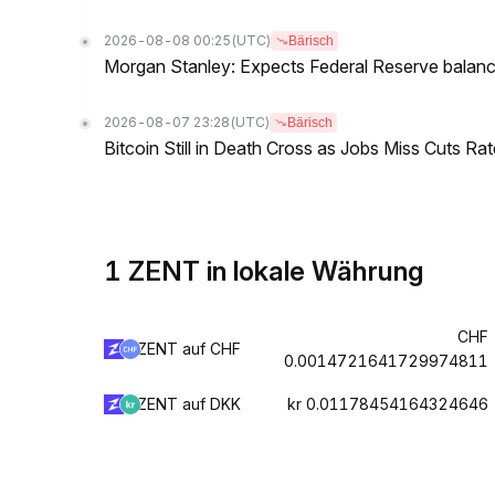
2026-08-08 00:25
(UTC)
Bärisch
Morgan Stanley: Expects Federal Reserve balance 
2026-08-07 23:28
(UTC)
Bärisch
Bitcoin Still in Death Cross as Jobs Miss Cuts R
1 ZENT in lokale Währung
CHF
ZENT auf CHF
0.0014721641729974811
ZENT auf DKK
kr 0.01178454164324646