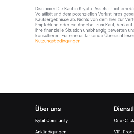
Disclaimer Die Kauf in Krypto-Assets ist mit erheb
Volatilität und dem potenziellen Verlust Ihres gesa
Kaufsergebnisse ab. Nichts von dem hier zur Verfü
Empfehlung oder ein Angebot zum Kauf, Verkauf od
ihre finanzielle Situation unabhängig bewerten u
konsultieren. Für eine umfassende Übersicht lesen
Nutzungsbedingungen
.
Über uns
Dienst
Bybit Community
One-Clic
Ankündigungen
VIP-Prog