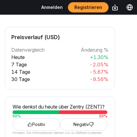
Registrieren
Anmelden
Preisverlauf (USD)
Datenvergleich
Änderung %
Heute
+1.30%
7 Tage
-2.05%
14 Tage
-5.67%
30 Tage
-9.56%
Wie denkst du heute über Zentry (ZENT)?
50
%
50
%
Positiv
Negativ
Hinweis: Die Informationen dienen nur zu Referenzzwecken.