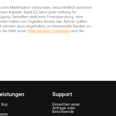
lichen Marktrisiken verbunden, einschließlich extremer
mten Kapitals. Bybit EU lehnt jede Haftung für
gung Gestellten stellt eine Finanzberatung, eine
er Halten von Digitalen Assets dar. Nutzer sollten
nd werden dazu angehalten, professionelle Berater zu
 Sie bitte unser
Risikohinweis-Dokument
und die
leistungen
Support
k Buy
Einreichen einer
Anfrage oder
Beschwerde
ramm