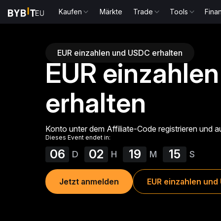
Kaufen
Märkte
Trade
Tools
Fina
EUR einzahlen und USDC erhalten
EUR einzahle
erhalten
Konto unter dem Affiliate-Code registrieren und auf
Dieses Event endet in:
06
02
19
15
D
H
M
S
Jetzt anmelden
EUR einzahlen und