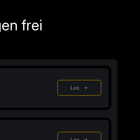
en frei
Los
Los