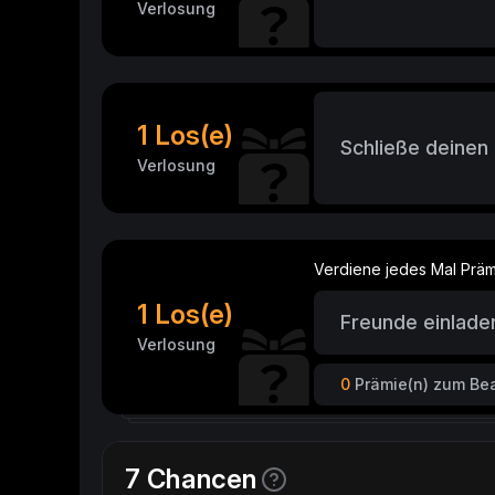
Verlosung
1 Los(e)
Schließe deinen
Verlosung
Verdiene jedes Mal Präm
1 Los(e)
Freunde einlade
Verlosung
0
Prämie(n) zum Be
7 Chancen