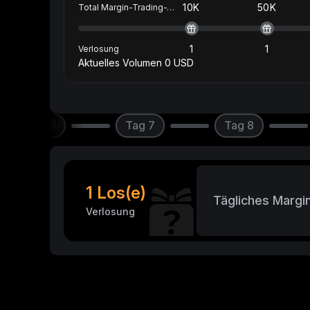
10K
50K
Total Margin-Trading-Volumen(USD)
1
1
Verlosung
Aktuelles Volumen
0
USD
Tag 6
Tag 7
Tag 8
1 Los(e)
Tägliches Margi
Verlosung