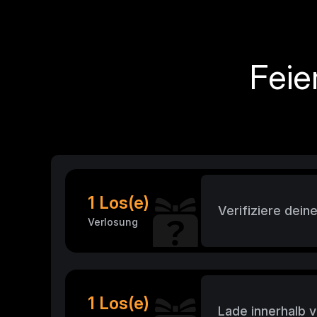
Feie
1 Los(e)
Verifiziere deine
Verlosung
1 Los(e)
Lade innerhalb 