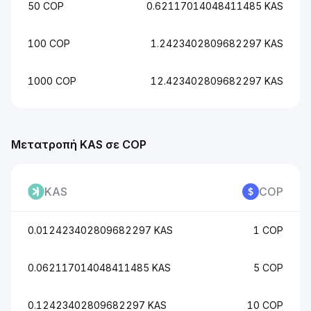
50 COP
0.62117014048411485 KAS
100 COP
1.2423402809682297 KAS
1000 COP
12.423402809682297 KAS
Μετατροπή KAS σε COP
KAS
COP
0.012423402809682297 KAS
1 COP
0.062117014048411485 KAS
5 COP
0.12423402809682297 KAS
10 COP