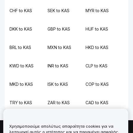
CHF to KAS
SEK to KAS
MYR to KAS
DKK to KAS
GBP to KAS
HUF to KAS
BRL to KAS
MXN to KAS
HKD to KAS
KWD to KAS
INR to KAS
CLP to KAS
MKD to KAS
ISK to KAS
COP to KAS
TRY to KAS
ZAR to KAS
CAD to KAS
Χρησιμοποιούμε απολύτως απαραίτητα cookies για να
λειτουργεί αυτός ο ιστότοπος και να παραμένει ασφαλής.