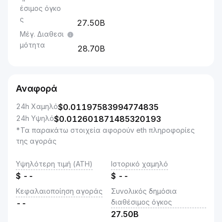
έσιμος όγκο
ς
27.50B
Μέγ. Διαθεσι
μότητα
28.70B
Αναφορά
24h Χαμηλό
$
0.01197583994774835
24h Υψηλό
$
0.012601871485320193
*Τα παρακάτω στοιχεία αφορούν eth πληροφορίες
της αγοράς
Υψηλότερη τιμή (ATH)
Ιστορικό χαμηλό
$
--
$
--
Κεφαλαιοποίηση αγοράς
Συνολικός δημόσια
διαθέσιμος όγκος
--
27.50B