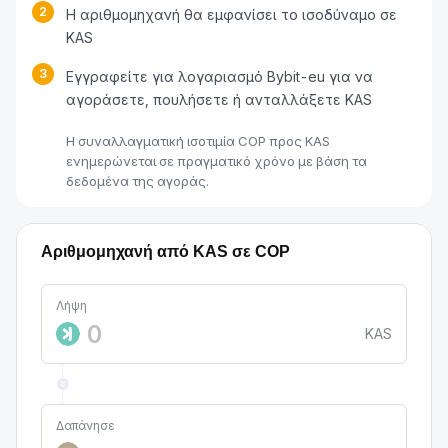
2
Η αριθμομηχανή θα εμφανίσει το ισοδύναμο σε
KAS
3
Εγγραφείτε για λογαριασμό Bybit-eu για να
αγοράσετε, πουλήσετε ή ανταλλάξετε KAS
Η συναλλαγματική ισοτιμία COP προς KAS
ενημερώνεται σε πραγματικό χρόνο με βάση τα
δεδομένα της αγοράς.
Αριθμομηχανή από KAS σε COP
Λήψη
KAS
Δαπάνησε