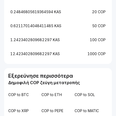
0.24846805619364594 KAS
20 COP
0.62117014048411485 KAS
50 COP
1.2423402809682297 KAS
100 COP
12.423402809682297 KAS
1000 COP
Εξερεύνησε περισσότερα
Δημοφιλή COP ζεύγη μετατροπής
COP to BTC
COP to ETH
COP to SOL
COP to XRP
COP to PEPE
COP to MATIC