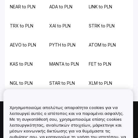
NEAR to PLN
ADA to PLN
LINK to PLN
TRX to PLN
XAI to PLN
STRK to PLN
AEVO to PLN
PYTH to PLN
ATOM to PLN
KAS to PLN
MANTA to PLN
FET to PLN
NGL to PLN
STAR to PLN
XLM to PLN
Χρησιμοποιούμε απολύτως απαραίτητα cookies για να
λειτουργεί αυτός ο ιστότοπος και να παραμένει ασφαλής.
Πληροφορίες για
Με τη συγκατάθεσή σου, χρησιμοποιούμε επίσης cookies
λειτουργικότητας, αναλυτικών στοιχείων, μάρκετινγκ και
Υπηρεσίες
μέσων κοινωνικής δικτύωσης για να θυμόμαστε τις
ρυθμίσεις σου, να κατανοούμε τη χρήση του ιστοτόπου, να