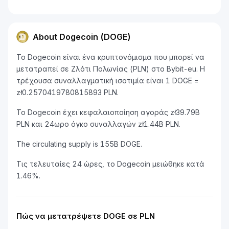
About Dogecoin (DOGE)
Το Dogecoin είναι ένα κρυπτονόμισμα που μπορεί να
μετατραπεί σε Ζλότι Πολωνίας (PLN) στο Bybit-eu. Η
τρέχουσα συναλλαγματική ισοτιμία είναι 1 DOGE =
zł0.2570419780815893 PLN.
Το Dogecoin έχει κεφαλαιοποίηση αγοράς zł39.79B
PLN και 24ωρο όγκο συναλλαγών zł1.44B PLN.
The circulating supply is 155B DOGE.
Τις τελευταίες 24 ώρες, το Dogecoin μειώθηκε κατά
1.46%.
Πώς να μετατρέψετε DOGE σε PLN