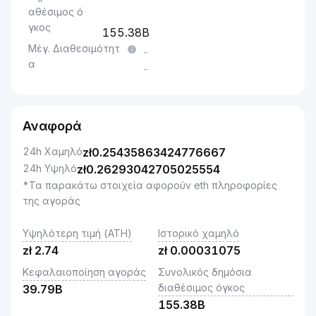
αθέσιμος ό
γκος
155.38B
Μέγ. Διαθεσιμότητ
-
α
-
Αναφορά
24h Χαμηλό
zł
0.25435863424776667
24h Υψηλό
zł
0.26293042705025554
*Τα παρακάτω στοιχεία αφορούν eth πληροφορίες
της αγοράς
Υψηλότερη τιμή (ATH)
Ιστορικό χαμηλό
zł
2.74
zł
0.00031075
Κεφαλαιοποίηση αγοράς
Συνολικός δημόσια
διαθέσιμος όγκος
39.79B
155.38B