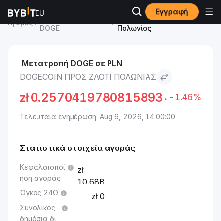
Εγγραφή
Dogecoin Τιμή
Dogecoin to Ζλότι
Αγορές
DOGE
Πολωνίας
Μετατροπή DOGE σε PLN
DOGECOIN ΠΡΟΣ ΖΛΌΤΙ ΠΟΛΩΝΊΑΣ
zł
0.2570419780815893
-1.46%
Τελευταία ενημέρωση: Aug 6, 2026, 14:00:00
Στατιστικά στοιχεία αγοράς
Κεφαλαιοποί
ηση αγοράς
10.68B
Όγκος 24Ω
0
Συνολικός
δημόσια δι