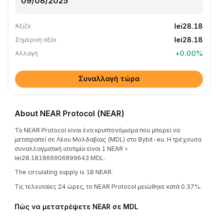
lei28.18
Άξιζε
lei28.18
Σημερινή αξία
+
0.00
%
Αλλαγή
Συναλλαγή τώρα
About NEAR Protocol (NEAR)
Το NEAR Protocol είναι ένα κρυπτονόμισμα που μπορεί να
μετατραπεί σε Λέου Μολδαβίας (MDL) στο Bybit-eu. Η τρέχουσα
συναλλαγματική ισοτιμία είναι 1 NEAR =
lei28.181866906899643 MDL.
The circulating supply is 1B NEAR.
Τις τελευταίες 24 ώρες, το NEAR Protocol μειώθηκε κατά 0.37%.
Πώς να μετατρέψετε NEAR σε MDL