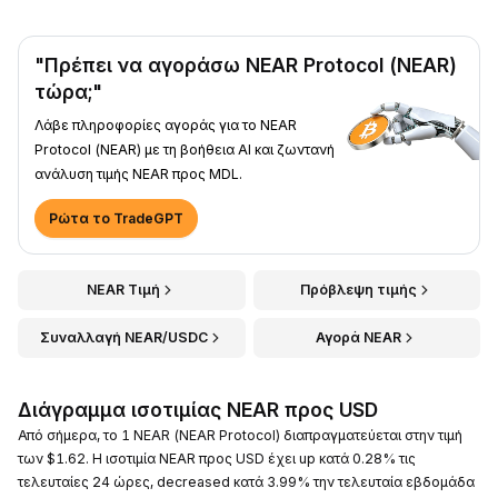
"Πρέπει να αγοράσω NEAR Protocol (NEAR)
τώρα;"
Λάβε πληροφορίες αγοράς για το NEAR
Protocol (NEAR) με τη βοήθεια AI και ζωντανή
ανάλυση τιμής NEAR προς MDL.
Ρώτα το TradeGPT
NEAR Τιμή
Πρόβλεψη τιμής
Συναλλαγή NEAR/USDC
Αγορά NEAR
Διάγραμμα ισοτιμίας NEAR προς USD
Από σήμερα, το 1 NEAR (NEAR Protocol) διαπραγματεύεται στην τιμή
των $1.62. Η ισοτιμία NEAR προς USD έχει up κατά 0.28% τις
τελευταίες 24 ώρες, decreased κατά 3.99% την τελευταία εβδομάδα