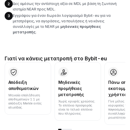
Δες αμέσως την αντίστοιχη αξία σε MDL με βάση τη ζωντανή
2
ισοτιμία NEAR προς MDL.
Εγγράψου για έναν δωρεάν λογαριασμό Bybit-eu για να
3
μετατρέψεις, να αγοράσεις, να πουλήσεις ή να κάνεις
συναλλαγές με το NEAR με
μηδενικές προμήθειες
μετατροπής
.
Γιατί να κάνεις μετατροπή στο Bybit-eu
Απόδειξη
Μηδενικές
Πάνω από
αποθεματικών
προμήθειες
εκατομμύ
μετατροπής
χρήστες
Μηνιαία επαλήθευση
αποθεματικών 1:1 με
Χωρίς κρυφές χρεώσεις.
Γίνε μέλος μια
απόδειξη Merkle εντός
Το επιτόκιο προσφοράς
κορυφαίες πλ
αλυσίδας.
είναι το τελικό επιτόκιο
παγκοσμίως σε
που πληρώνεις.
συναλλαγών κ
ρευστότητα.