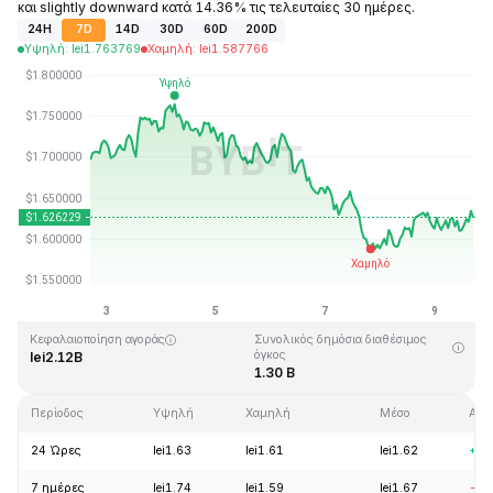
και slightly downward κατά 14.36% τις τελευταίες 30 ημέρες.
24H
7D
14D
30D
60D
200D
Υψηλή
:
lei
1.763769
Χαμηλή
:
lei
1.587766
Τελευταία ενημέρωση στις: 2026-08-09, 16:38 GMT+0
Υψηλότερη τιμή (ATH)
Ιστορικό χαμηλό
lei20.44
lei0.526762
Κεφαλαιοποίηση αγοράς
Συνολικός δημόσια διαθέσιμος
όγκος
lei2.12B
1.30 B
Περίοδος
Υψηλή
Χαμηλή
Μέσο
Αλλ
24 Ώρες
lei1.63
lei1.61
lei1.62
+0.
7 ημέρες
lei1.74
lei1.59
lei1.67
-3.