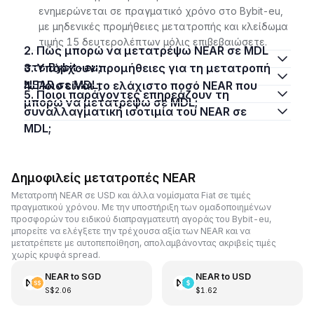
ενημερώνεται σε πραγματικό χρόνο στο Bybit-eu,
με μηδενικές προμήθειες μετατροπής και κλείδωμα
τιμής 15 δευτερολέπτων μόλις επιβεβαιώσετε.
2. Πώς μπορώ να μετατρέψω NEAR σε MDL
στο Bybit-eu;
3. Υπάρχουν προμήθειες για τη μετατροπή
NEAR σε MDL;
4. Ποιο είναι το ελάχιστο ποσό NEAR που
5. Ποιοι παράγοντες επηρεάζουν τη
μπορώ να μετατρέψω σε MDL;
συναλλαγματική ισοτιμία του NEAR σε
MDL;
Δημοφιλείς μετατροπές NEAR
Μετατροπή NEAR σε USD και άλλα νομίσματα Fiat σε τιμές
πραγματικού χρόνου. Με την υποστήριξη των ομαδοποιημένων
προσφορών του ειδικού διαπραγματευτή αγοράς του Bybit-eu,
μπορείτε να ελέγξετε την τρέχουσα αξία των NEAR και να
μετατρέπετε με αυτοπεποίθηση, απολαμβάνοντας ακριβείς τιμές
χωρίς κρυφά spread.
NEAR
to
SGD
NEAR
to
USD
S$2.06
$1.62