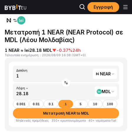
Εγγραφή
Αρχική
NEAR to MDL
Μετατροπή 1 NEAR (NEAR Protocol) σε
MDL (Λέου Μολδαβίας)
1 NEAR ≈ lei28.18 MDL
▼
-0.37%
24h
Τελευταία ενημέρωση
：
2026/08/09 16:38
(
GMT+0
)
Δαπάνη
NEAR
Λήψη ~
MDL
0.001
0.01
0.1
1
5
10
100
Μετατροπή NEAR to MDL
Μηδενικές προμήθειες · 350+ κρυπτονομίσματα · 40+ νομίσματα fiat