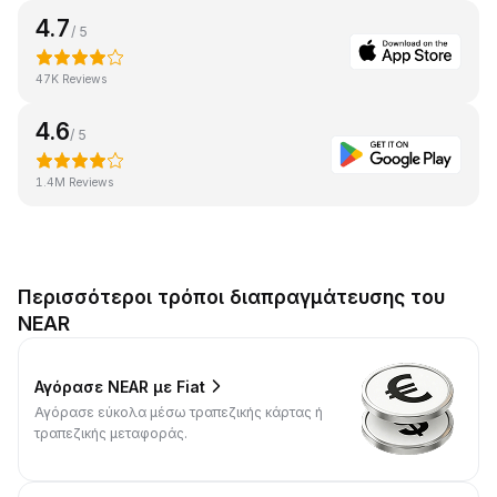
4.7
/ 5
47K Reviews
4.6
/ 5
1.4M Reviews
Περισσότεροι τρόποι διαπραγμάτευσης του
NEAR
Αγόρασε NEAR με Fiat
Αγόρασε εύκολα μέσω τραπεζικής κάρτας ή
τραπεζικής μεταφοράς.