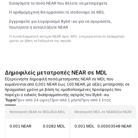
Εισαγάγετε το ποσό NEAR που θέλετε να μετατρέψετε
Η αριθμομηχανή θα εμφανίσει το ισοδύναμο σε MDL
Εγγραφείτε για λογαριασμό Bybit-eu για να αγοράσετε,
πουλήσετε ή ανταλλάξετε NEAR
Η συναλλαγματική ισοτιμία NEAR προς MDL ενημερώνεται σε πραγματικό
χρόνο με βάση τα δεδομένα της αγοράς.
Δημοφιλείς μετατροπές NEAR σε MDL
Εξερευνήστε δημοφιλή ποσά μετατροπής NEAR σε MDL που
κυμαίνονται από 0,001 NEAR έως 100 NEAR, με αξίες μετατροπής σε
πραγματικό χρόνο με βάση τις ομαδοποιημένες προσφορές που
παρέχει ο ειδικός διαπραγματευτής αγοράς΄του Bybit-eu.
Τώρα
Πριν από 24 ώρες
Πριν από 1 μήνα
Πριν από 1 έτος
Μετατροπή NEAR σε MDL
Αξία MDL
Μετατροπή MDL σε NEAR
Αξία NEAR
0.001 NEAR
0.0282 MDL
0.001 MDL
0.00003548 NEAR