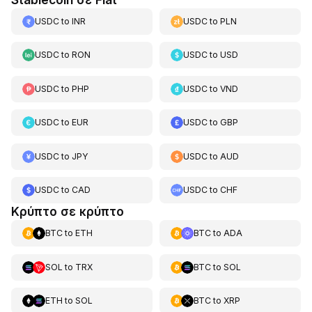
USDC
to
INR
USDC
to
PLN
USDC
to
RON
USDC
to
USD
USDC
to
PHP
USDC
to
VND
USDC
to
EUR
USDC
to
GBP
USDC
to
JPY
USDC
to
AUD
USDC
to
CAD
USDC
to
CHF
Κρύπτο σε κρύπτο
BTC
to
ETH
BTC
to
ADA
SOL
to
TRX
BTC
to
SOL
ETH
to
SOL
BTC
to
XRP