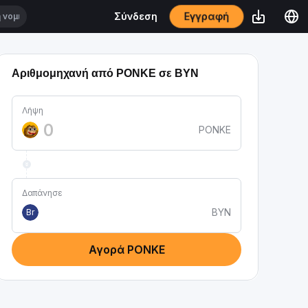
Εγγραφή
Σύνδεση
Αριθμομηχανή από PONKE σε BYN
Λήψη
PONKE
Δαπάνησε
BYN
Br
Αγορά PONKE