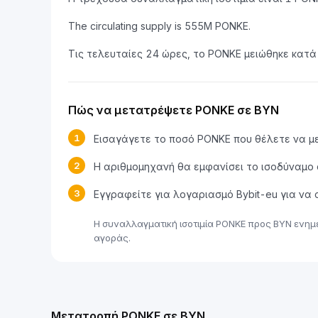
The circulating supply is 555M PONKE.
Τις τελευταίες 24 ώρες, το PONKE μειώθηκε κατά
Πώς να μετατρέψετε PONKE σε BYN
1
Εισαγάγετε το ποσό PONKE που θέλετε να 
2
Η αριθμομηχανή θα εμφανίσει το ισοδύναμο
3
Εγγραφείτε για λογαριασμό Bybit-eu για ν
Η συναλλαγματική ισοτιμία PONKE προς BYN ενημ
αγοράς.
Μετατροπή PONKE σε BYN