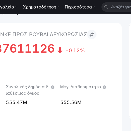
γαλεία
Χρηματοδότηση
Περισσότερα
κορωσίας
NKE ΠΡΟΣ ΡΟΎΒΛΙ ΛΕΥΚΟΡΩΣΊΑΣ
87611126
-0.12%
Συνολικός δημόσια δ
Μέγ. Διαθεσιμότητα
ιαθέσιμος όγκος
555.47M
555.56M