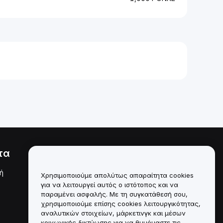
τα
Νομικά
ή
Πολιτική σύγκρουσης
Χρησιμοποιούμε απολύτως απαραίτητα cookies
συμφερόντων
για να λειτουργεί αυτός ο ιστότοπος και να
παραμένει ασφαλής. Με τη συγκατάθεσή σου,
Σύνοψη της Πολιτικής
χρησιμοποιούμε επίσης cookies λειτουργικότητας,
Θεματοφυλακής και
Διαχείρισης
αναλυτικών στοιχείων, μάρκετινγκ και μέσων
κοινωνικής δικτύωσης για να θυμόμαστε τις