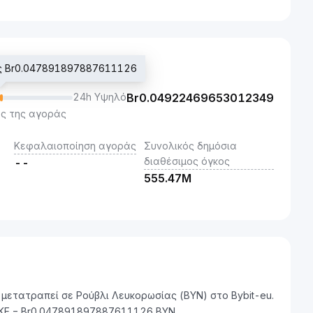
ής Br0.047891897887611126
24h Υψηλό
Br
0.04922469653012349
ς της αγοράς
Κεφαλαιοποίηση αγοράς
Συνολικός δημόσια
διαθέσιμος όγκος
--
555.47M
 μετατραπεί σε Ρούβλι Λευκορωσίας (BYN) στο Bybit-eu.
NKE = Br0.047891897887611126 BYN.