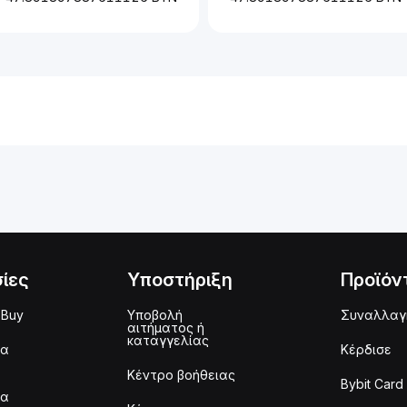
ίες
Υποστήριξη
Προϊόν
 Buy
Υποβολή
Συναλλαγ
αιτήματος ή
καταγγελίας
μα
Κέρδισε
Κέντρο βοήθειας
Bybit Card
μα