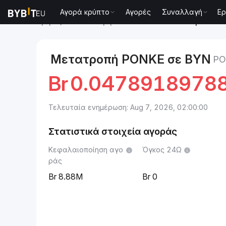
Αγορά κρύπτο
Αγορές
Συναλλαγή
Ερ
Αγορές
PONKE Τιμή PONKE
PONKE to Ρούβλι Λευ
Μετατροπή PONKE σε BYN
PO
Br
0.0478918978
Τελευταία ενημέρωση: Aug 7, 2026, 02:00:00
Στατιστικά στοιχεία αγοράς
Κεφαλαιοποίηση αγο
Όγκος 24Ω
ράς
8.88M
0