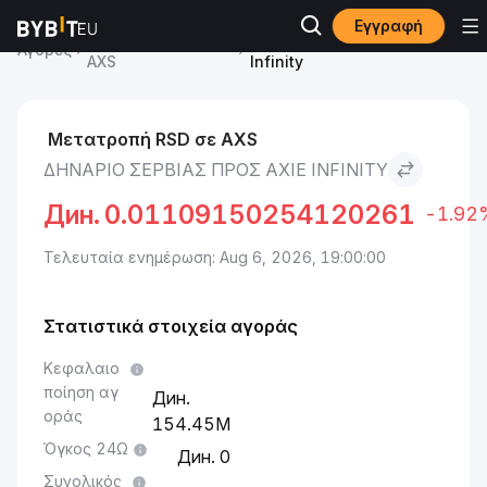
Εγγραφή
Axie Infinity Τιμή
Δηνάριο Σερβίας to Axie
Αγορές
AXS
Infinity
Μετατροπή RSD σε AXS
ΔΗΝΆΡΙΟ ΣΕΡΒΊΑΣ ΠΡΟΣ AXIE INFINITY
Дин.
0.01109150254120261
-1.92
Τελευταία ενημέρωση: Aug 6, 2026, 19:00:00
Στατιστικά στοιχεία αγοράς
Κεφαλαιο
ποίηση αγ
οράς
154.45M
Όγκος 24Ω
0
Συνολικός