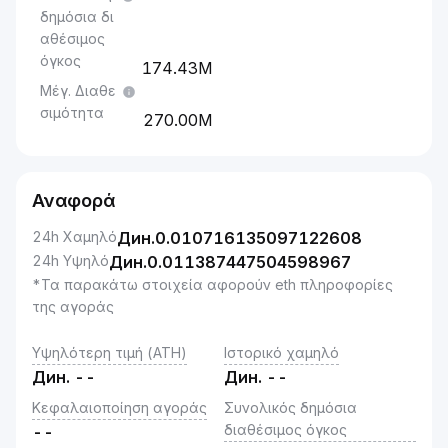
δημόσια δι
αθέσιμος
όγκος
174.43M
Μέγ. Διαθε
σιμότητα
270.00M
Αναφορά
24h Χαμηλό
Дин.
0.010716135097122608
24h Υψηλό
Дин.
0.011387447504598967
*Τα παρακάτω στοιχεία αφορούν eth πληροφορίες
της αγοράς
Υψηλότερη τιμή (ATH)
Ιστορικό χαμηλό
Дин.
--
Дин.
--
Κεφαλαιοποίηση αγοράς
Συνολικός δημόσια
διαθέσιμος όγκος
--