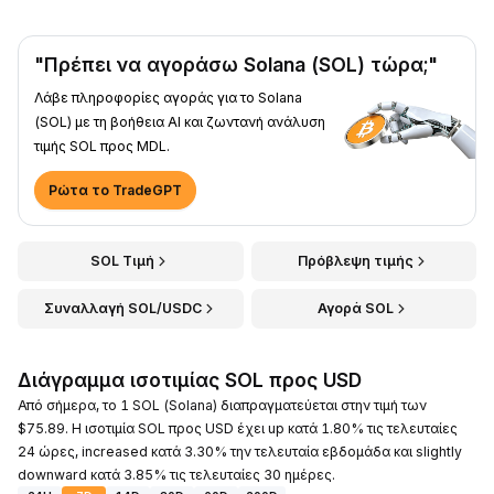
"Πρέπει να αγοράσω Solana (SOL) τώρα;"
Λάβε πληροφορίες αγοράς για το Solana
(SOL) με τη βοήθεια AI και ζωντανή ανάλυση
τιμής SOL προς MDL.
Ρώτα το TradeGPT
SOL Τιμή
Πρόβλεψη τιμής
Συναλλαγή SOL/USDC
Αγορά SOL
Διάγραμμα ισοτιμίας SOL προς USD
Από σήμερα, το 1 SOL (Solana) διαπραγματεύεται στην τιμή των
$75.89. Η ισοτιμία SOL προς USD έχει up κατά 1.80% τις τελευταίες
24 ώρες, increased κατά 3.30% την τελευταία εβδομάδα και slightly
downward κατά 3.85% τις τελευταίες 30 ημέρες.