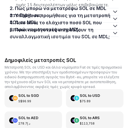
τιμής 15 δευτερολέπτων μόλις επιβεβαιώσετε.
2. Πώς μπορώ να μετατρέψω SOL σε MDL
στο Bybit-eu;
3. Υπάρχουν προμήθειες για τη μετατροπή
SOL σε MDL;
4. Ποιο είναι το ελάχιστο ποσό SOL που
μπορώ να μετατρέψω σε MDL;
5. Ποιοι παράγοντες επηρεάζουν τη
συναλλαγματική ισοτιμία του SOL σε MDL;
Δημοφιλείς μετατροπές SOL
Μετατροπή SOL σε USD και άλλα νομίσματα Fiat σε τιμές πραγματικού
χρόνου. Με την υποστήριξη των ομαδοποιημένων προσφορών του
ειδικού διαπραγματευτή αγοράς του Bybit-eu, μπορείτε να ελέγξετε
την τρέχουσα αξία των SOL και να μετατρέπετε με αυτοπεποίθηση,
απολαμβάνοντας ακριβείς τιμές χωρίς κρυφά spread.
SOL
to
SGD
SOL
to
USD
S$96.99
$75.89
SOL
to
AED
SOL
to
ARS
د.إ278.7
$113,758