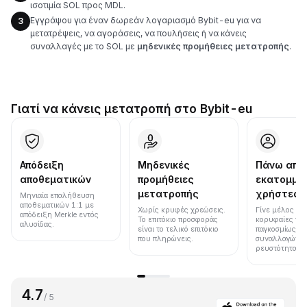
ισοτιμία SOL προς MDL.
Εγγράψου για έναν δωρεάν λογαριασμό Bybit-eu για να
3
μετατρέψεις, να αγοράσεις, να πουλήσεις ή να κάνεις
συναλλαγές με το SOL με
μηδενικές προμήθειες μετατροπής
.
Γιατί να κάνεις μετατροπή στο Bybit-eu
Απόδειξη
Μηδενικές
Πάνω από
αποθεματικών
προμήθειες
εκατομμύ
μετατροπής
χρήστες
Μηνιαία επαλήθευση
αποθεματικών 1:1 με
Χωρίς κρυφές χρεώσεις.
Γίνε μέλος μια
απόδειξη Merkle εντός
Το επιτόκιο προσφοράς
κορυφαίες πλ
αλυσίδας.
είναι το τελικό επιτόκιο
παγκοσμίως σε
που πληρώνεις.
συναλλαγών κ
ρευστότητα.
4.7
/ 5