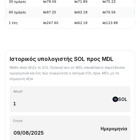
30 ημέρες
lei78.09
lei71.89
lei75.23
-3.
90 ημέρες
lei97.25
lei62.18
lei76.56
+1
1 έτη
lei247.60
lei62.18
lei123.88
-5
Ιστορικός υπολογιστής SOL προς MDL
Μάθε πόσο άξιζε το SOL (Solana) σου σε MDL οποιαδήποτε παρελθούσα
ημερομηνία και δες πώς συγκρίνεται η ισοτιμία SOL προς MDL με τη
σημερινή αξία.
Αγορά
SOL
Ενεργ.
Ημερομηνία