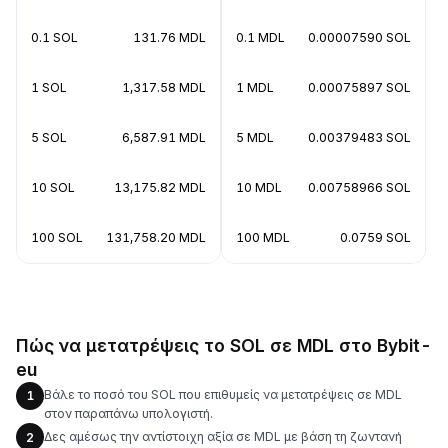
0.1 SOL
131.76 MDL
0.1 MDL
0.00007590 SOL
1 SOL
1,317.58 MDL
1 MDL
0.00075897 SOL
5 SOL
6,587.91 MDL
5 MDL
0.00379483 SOL
10 SOL
13,175.82 MDL
10 MDL
0.00758966 SOL
100 SOL
131,758.20 MDL
100 MDL
0.0759 SOL
Πώς να μετατρέψεις το SOL σε MDL στο Bybit-
eu
Βάλε το ποσό του SOL που επιθυμείς να μετατρέψεις σε MDL
1
στον παραπάνω υπολογιστή.
Δες αμέσως την αντίστοιχη αξία σε MDL με βάση τη ζωντανή
2