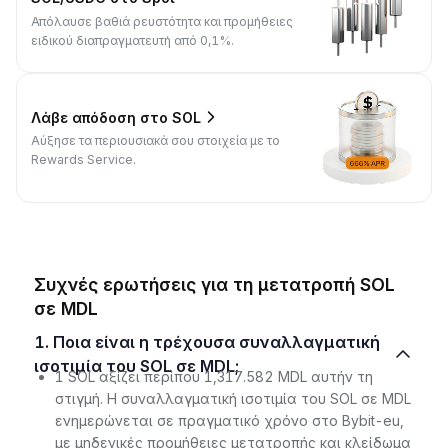
Απόλαυσε βαθιά ρευστότητα και προμήθειες
ειδικού διαπραγματευτή από 0,1%.
Λάβε απόδοση στο SOL
Αύξησε τα περιουσιακά σου στοιχεία με το
Rewards Service.
Συχνές ερωτήσεις για τη μετατροπή SOL
σε MDL
1. Ποια είναι η τρέχουσα συναλλαγματική
ισοτιμία του SOL σε MDL;
1 SOL αξίζει περίπου 1,317.582 MDL αυτήν τη
στιγμή. Η συναλλαγματική ισοτιμία του SOL σε MDL
ενημερώνεται σε πραγματικό χρόνο στο Bybit-eu,
με μηδενικές προμήθειες μετατροπής και κλείδωμα