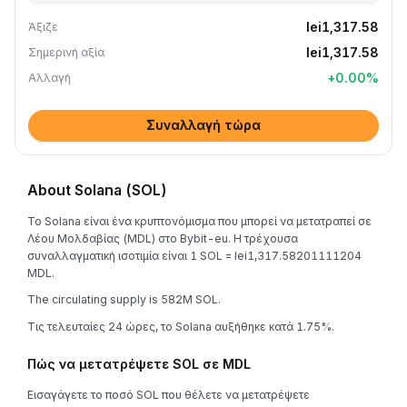
lei1,317.58
Άξιζε
lei1,317.58
Σημερινή αξία
+
0.00
%
Αλλαγή
Συναλλαγή τώρα
About Solana (SOL)
Το Solana είναι ένα κρυπτονόμισμα που μπορεί να μετατραπεί σε
Λέου Μολδαβίας (MDL) στο Bybit-eu. Η τρέχουσα
συναλλαγματική ισοτιμία είναι 1 SOL = lei1,317.58201111204
MDL.
The circulating supply is 582M SOL.
Τις τελευταίες 24 ώρες, το Solana αυξήθηκε κατά 1.75%.
Πώς να μετατρέψετε SOL σε MDL
Εισαγάγετε το ποσό SOL που θέλετε να μετατρέψετε