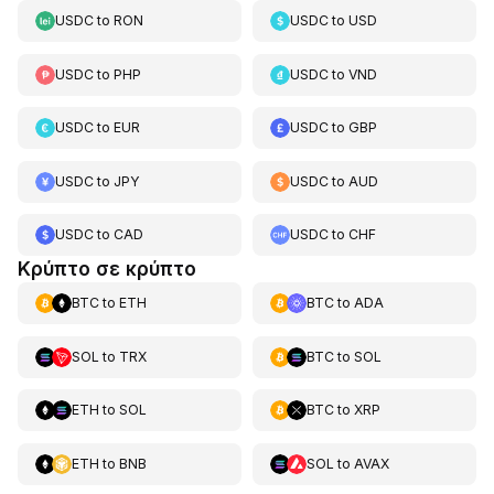
USDC
to
RON
USDC
to
USD
USDC
to
PHP
USDC
to
VND
USDC
to
EUR
USDC
to
GBP
USDC
to
JPY
USDC
to
AUD
USDC
to
CAD
USDC
to
CHF
Κρύπτο σε κρύπτο
BTC
to
ETH
BTC
to
ADA
SOL
to
TRX
BTC
to
SOL
ETH
to
SOL
BTC
to
XRP
ETH
to
BNB
SOL
to
AVAX