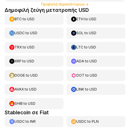
Προβολή περισσότερων
↓
Δημοφιλή ζεύγη μετατροπής USD
BTC
to
USD
ETH
to
USD
USDC
to
USD
SOL
to
USD
TRX
to
USD
LTC
to
USD
XRP
to
USD
ADA
to
USD
DOGE
to
USD
DOT
to
USD
AVAX
to
USD
LINK
to
USD
SHIB
to
USD
Stablecoin σε Fiat
USDC
to
INR
USDC
to
PLN