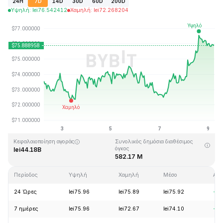
24H
7D
14D
30D
60D
200D
Υψηλή
:
lei
76.542412
Χαμηλή
:
lei
72.268204
Τελευταία ενημέρωση στις: 2026-08-09, 05:47 GMT+0
Υψηλότερη τιμή (ATH)
Ιστορικό χαμηλό
lei293.31
lei0.500801
Κεφαλαιοποίηση αγοράς
Συνολικός δημόσια διαθέσιμος
όγκος
lei44.18B
582.17 M
Περίοδος
Υψηλή
Χαμηλή
Μέσο
Αλλ
24 Ώρες
lei75.96
lei75.89
lei75.92
+1.
7 ημέρες
lei75.96
lei72.67
lei74.10
+3.