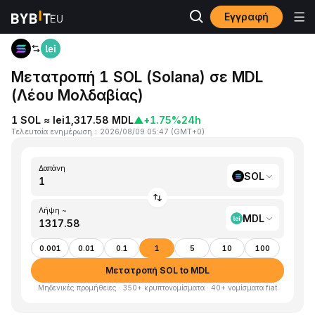
Εγγραφή
Αρχική
SOL to MDL
Μετατροπή 1 SOL (Solana) σε MDL
(Λέου Μολδαβίας)
1 SOL ≈ lei1,317.58 MDL
▲
+1.75%
24h
Τελευταία ενημέρωση
：
2026/08/09 05:47
(
GMT+0
)
Δαπάνη
SOL
Λήψη ~
MDL
0.001
0.01
0.1
1
5
10
100
Μετατροπή SOL to MDL
Μηδενικές προμήθειες · 350+ κρυπτονομίσματα · 40+ νομίσματα fiat