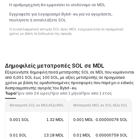
Η αριθμομηχανή θα εμφανίσει το ισοδύναμο σε MDL
Εγγραφείτε για λογαριασμό Bybit-eu για να αγοράσετε,
πουλήσετε ή ανταλλάξετε SOL
Η συναλλαγματική ισοτιμία SOL προς MDL ενημερώνεται σε πραγματικό
χρόνο με βάση τα δεδομένα της αγοράς.
Δημοφιλείς μετατροπές SOL σε MDL
Εξερευνήστε δημοφιλή ποσά μετατροπής SOL σε MDL που κυμαίνονται
από 0,001 SOL έως 100 SOL, με αξίες μετατροπής σε πραγματικό
χρόνο με βάση τις ομαδοποιημένες προσφορές που παρέχει ο ειδικός
διαπραγματευτής αγοράς΄του Bybit-eu.
Τώρα
Πριν από 24 ώρες
Πριν από 1 μήνα
Πριν από 1 έτος
Μετατροπή SOL σε MDL
Αξία MDL
Μετατροπή MDL σε SOL
Αξία SOL
0.001 SOL
1.32 MDL
0.001 MDL
0.00000076 SOL
0.01 SOL
13.18 MDL
0.01 MDL
0.00000759 SOL