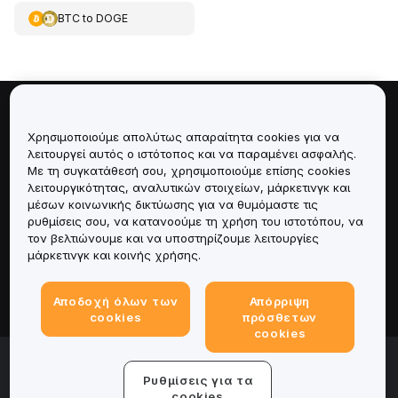
BTC
to
DOGE
Πληροφορίες για
Χρησιμοποιούμε απολύτως απαραίτητα cookies για να
λειτουργεί αυτός ο ιστότοπος και να παραμένει ασφαλής.
Υπηρεσίες
Με τη συγκατάθεσή σου, χρησιμοποιούμε επίσης cookies
λειτουργικότητας, αναλυτικών στοιχείων, μάρκετινγκ και
μέσων κοινωνικής δικτύωσης για να θυμόμαστε τις
Υποστήριξη
ρυθμίσεις σου, να κατανοούμε τη χρήση του ιστοτόπου, να
τον βελτιώνουμε και να υποστηρίζουμε λειτουργίες
Προϊόντα
μάρκετινγκ και κοινής χρήσης.
Νομικά
Αποδοχή όλων των
Απόρριψη
cookies
πρόσθετων
cookies
© 2025-2026 Bybit.eu. Με την επιφύλαξη παντός
νομίμου δικαιώματος.
Ρυθμίσεις για τα
Όροι παροχής υπηρεσιών
|
Όροι απορρήτου
|
Νομική
cookies