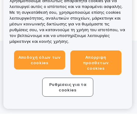
Χρησιμοποιούμε απολύτως απαραίτητα cookies για να
No Records
λειτουργεί αυτός ο ιστότοπος και να παραμένει ασφαλής.
Με τη συγκατάθεσή σου, χρησιμοποιούμε επίσης cookies
λειτουργικότητας, αναλυτικών στοιχείων, μάρκετινγκ και
μέσων κοινωνικής δικτύωσης για να θυμόμαστε τις
ρυθμίσεις σου, να κατανοούμε τη χρήση του ιστοτόπου, να
τον βελτιώνουμε και να υποστηρίζουμε λειτουργίες
μάρκετινγκ και κοινής χρήσης.
Η επένδυση σε περιουσιακά στοιχεία κρύπτο ενέχει
κινδύνους, συμπεριλαμβανομένης της υψηλής
Αποδοχή όλων των
Απόρριψη
cookies
πρόσθετων
μεταβλητότητας και της πιθανής απώλειας όλου του
cookies
κεφαλαίου. Για μια λεπτομερή επισκόπηση, διάβασε τη
Γνωστοποίηση κινδύνου. Παρόλο που η Bybit EU
κατέχει άδεια MiCAR για συγκεκριμένες υπηρεσίες,
Ρυθμίσεις για τα
cookies
ορισμένες προσφορές στο bybit.eu/el-EU βρίσκονται
εκτός του πεδίου εφαρμογής της ρυθμιστικής
εποπτείας της MiCAR.