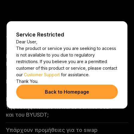
Συχνές ερωτήσεις
Service Restricted
Τι είναι το BYUSDT;
Dear User,
The product or service you are seeking to access
is not available to you due to regulatory
Ποια είναι τα οφέλη της διακράτησης
restrictions. If you believe you are a permitted
BYUSDT;
customer of this product or service, please contact
our
Customer Support
for assistance.
Πώς μπορώ να λάβω BYUSDT;
Thank You.
Back to Homepage
Ποια είναι η ισοτιμία μετατροπής μεταξύ
της θέσης Flexible Rewards Service USDT
και του BYUSDT;
Υπάρχουν προμήθειες για το swap