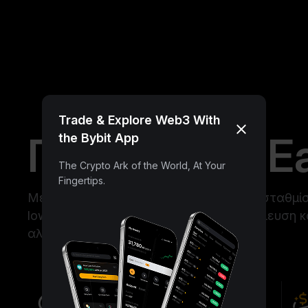
Trade & Explore Web3 With
Προηγμένο E
the Bybit App
The Crypto Ark of the World, At Your
Fingertips.
Με το Προηγμένο Earn, μπορείς να αντισταθμί
low, να χρησιμοποιήσεις έξυπνα τη μόχλευση κ
αλυσίδας για πιο έξυπνα κέρδη