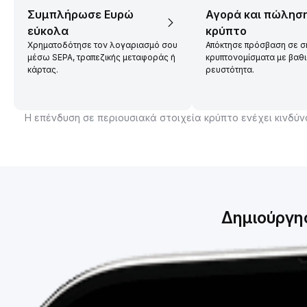
Συμπλήρωσε Ευρώ
Αγορά και πώλησ
εύκολα
κρύπτο
Χρηματοδότησε τον λογαριασμό σου
Απόκτησε πρόσβαση σε σ
μέσω SEPA, τραπεζικής μεταφοράς ή
κρυπτονομίσματα με βαθ
κάρτας.
ρευστότητα.
Η επένδυση σε περιουσιακά στοιχεία κρύπτο ενέχει κινδύ
Δημιούργη
Οι προηγ
Επαλήθευσε την ταυ