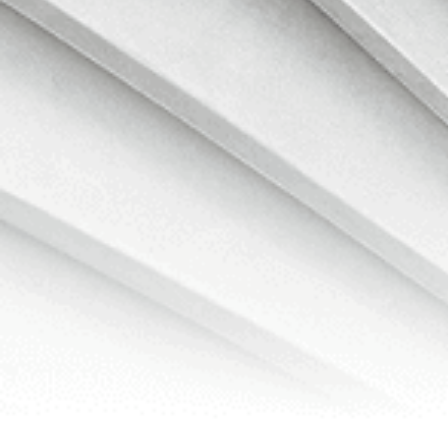
Συναλλαγές κρύπτο για αρχάριους
Μάθε τα βασικά πριν κάνεις την πρώτη σου συναλλαγή.
Πληροφορίες για
Υπηρεσίες
Υποστήριξη
Προϊόντα
Νομικά
© 2025-2026 Bybit.eu. Με την επιφύλαξη παντός