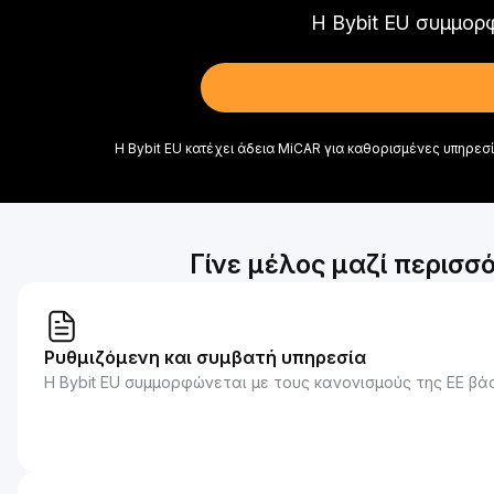
Η Bybit EU συμμορ
Η Bybit EU κατέχει άδεια MiCAR για καθορισμένες υπηρεσίε
Γίνε μέλος μαζί περισσ
Ρυθμιζόμενη και συμβατή υπηρεσία
Η Bybit EU συμμορφώνεται με τους κανονισμούς της ΕΕ βάσ