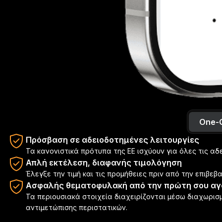
Ζωντανά κρύπτο. Πλήρωσε παντού.
Get up to 10% back.
Επίλεξε κρύπτο ή fiat όταν πληρώνεις
€0
3M+
100+
Ετήσια προμήθεια κάρτας
Χρήστες
Χώρες και περιοχές
Ενδέχεται να ισχύουν προμήθειες ανταλλαγής