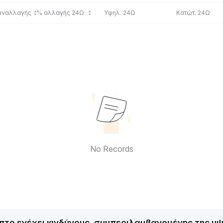
συναλλαγής
% αλλαγής 24Ω
Υψηλ. 24Ω
Κατώτ. 24Ω
No Records
ύπτο ενέχει κινδύνους, συμπεριλαμβανομένης της υ