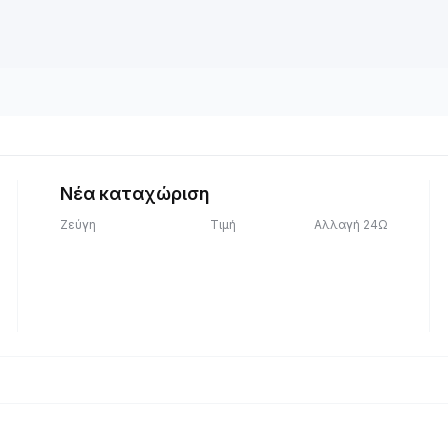
Νέα καταχώριση
Ζεύγη
Τιμή
Αλλαγή 24Ω