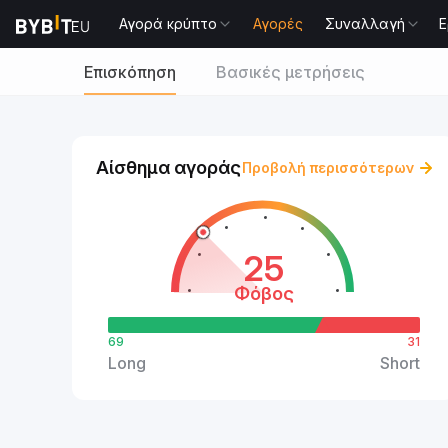
Αγορά κρύπτο
Αγορές
Συναλλαγή
Ε
Επισκόπηση
Βασικές μετρήσεις
Αίσθημα αγοράς
Προβολή περισσότερων
25
Φόβος
69
31
Long
Short