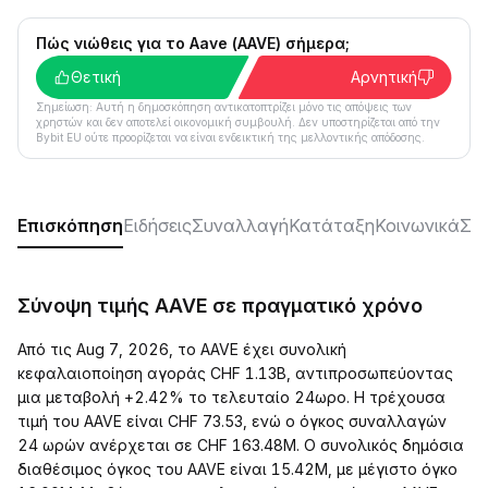
Πώς νιώθεις για το Aave (AAVE) σήμερα;
Θετική
Αρνητική
Σημείωση: Αυτή η δημοσκόπηση αντικατοπτρίζει μόνο τις απόψεις των
χρηστών και δεν αποτελεί οικονομική συμβουλή. Δεν υποστηρίζεται από την
Bybit EU ούτε προορίζεται να είναι ενδεικτική της μελλοντικής απόδοσης.
Επισκόπηση
Ειδήσεις
Συναλλαγή
Κατάταξη
Κοινωνικά
ΣΥ
Σύνοψη τιμής AAVE σε πραγματικό χρόνο
Από τις Aug 7, 2026, το AAVE έχει συνολική
κεφαλαιοποίηση αγοράς CHF 1.13B, αντιπροσωπεύοντας
μια μεταβολή +2.42% το τελευταίο 24ωρο. Η τρέχουσα
τιμή του AAVE είναι CHF 73.53, ενώ ο όγκος συναλλαγών
24 ωρών ανέρχεται σε CHF 163.48M. Ο συνολικός δημόσια
διαθέσιμος όγκος του AAVE είναι 15.42M, με μέγιστο όγκο