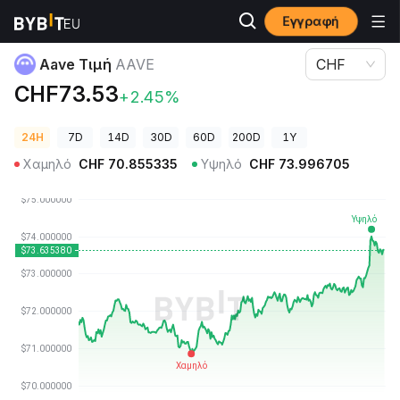
Εγγραφή
Τιμές Κρυπτονομισμάτων
Aave Τιμή AAVE
Aave Τιμή
AAVE
CHF
CHF73.53
+2.45%
24H
7D
14D
30D
60D
200D
1Y
Χαμηλό
CHF
70.855335
Υψηλό
CHF
73.996705