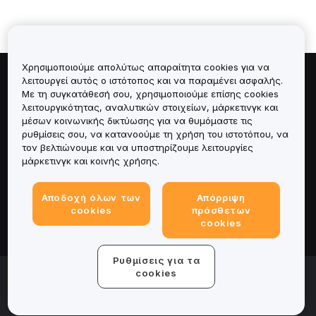
Χρησιμοποιούμε απολύτως απαραίτητα cookies για να
λειτουργεί αυτός ο ιστότοπος και να παραμένει ασφαλής.
Πληροφορίες για
Με τη συγκατάθεσή σου, χρησιμοποιούμε επίσης cookies
λειτουργικότητας, αναλυτικών στοιχείων, μάρκετινγκ και
Υπηρεσίες
μέσων κοινωνικής δικτύωσης για να θυμόμαστε τις
ρυθμίσεις σου, να κατανοούμε τη χρήση του ιστοτόπου, να
τον βελτιώνουμε και να υποστηρίζουμε λειτουργίες
Υποστήριξη
μάρκετινγκ και κοινής χρήσης.
Προϊόντα
Αποδοχή όλων των
Απόρριψη
cookies
πρόσθετων
Νομικά
cookies
Ρυθμίσεις για τα
© 2025-2026 Bybit.eu. All rights reserved.
cookies
Όροι παροχής υπηρεσιών
|
Όροι απορρήτου
|
Νομική
σημείωση
|
Κέντρο προτιμήσεων για cookies