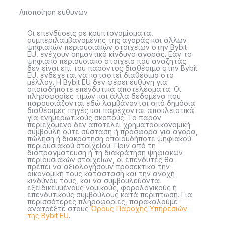
Αποποίηση ευθυνών
Οι επενδύσεις σε κρυπτονομίσματα,
συμπεριλαμβανομένης της αγοράς και άλλων
ψηφιακών περιουσιακών στοιχείων στην Bybit
EU, ενέχουν σημαντικό κίνδυνο αγοράς. Εάν το
ψηφιακό περιουσιακό στοιχείο που αναζητάς
δεν είναι επί του παρόντος διαθέσιμο στην Bybit
EU, ενδέχεται να καταστεί διαθέσιμο στο
μέλλον. Η Bybit EU δεν φέρει ευθύνη για
οποιαδήποτε επενδυτικά αποτελέσματα. Οι
πληροφορίες τιμών και άλλα δεδομένα που
παρουσιάζονται εδώ λαμβάνονται από δημόσια
διαθέσιμες πηγές και παρέχονται αποκλειστικά
για ενημερωτικούς σκοπούς. Το παρόν
περιεχόμενο δεν αποτελεί χρηματοοικονομική
συμβουλή ούτε σύσταση ή προσφορά για αγορά,
πώληση ή διακράτηση οποιουδήποτε ψηφιακού
περιουσιακού στοιχείου. Πριν από τη
διαπραγμάτευση ή τη διακράτηση ψηφιακών
περιουσιακών στοιχείων, οι επενδυτές θα
πρέπει να αξιολογήσουν προσεκτικά την
οικονομική τους κατάσταση και την ανοχή
κινδύνου τους, και να συμβουλεύονται
εξειδικευμένους νομικούς, φορολογικούς ή
επενδυτικούς συμβούλους κατά περίπτωση. Για
περισσότερες πληροφορίες, παρακαλούμε
ανατρέξτε στους
Όρους Παροχής Υπηρεσιών
της Bybit EU
.