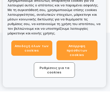
Χρησιμοποιούμε απολύτως απαραίτητα cookies για να
No Records
λειτουργεί αυτός ο ιστότοπος και να παραμένει ασφαλής.
Με τη συγκατάθεσή σου, χρησιμοποιούμε επίσης cookies
λειτουργικότητας, αναλυτικών στοιχείων, μάρκετινγκ και
μέσων κοινωνικής δικτύωσης για να θυμόμαστε τις
ρυθμίσεις σου, να κατανοούμε τη χρήση του ιστοτόπου, να
τον βελτιώνουμε και να υποστηρίζουμε λειτουργίες
μάρκετινγκ και κοινής χρήσης.
Η επένδυση σε περιουσιακά στοιχεία κρύπτο ενέχει
κινδύνους, συμπεριλαμβανομένης της υψηλής
Αποδοχή όλων των
Απόρριψη
cookies
πρόσθετων
μεταβλητότητας και της πιθανής απώλειας όλου του
cookies
κεφαλαίου. Για μια λεπτομερή επισκόπηση, διάβασε τη
Γνωστοποίηση κινδύνου. Παρόλο που η Bybit EU
κατέχει άδεια MiCAR για συγκεκριμένες υπηρεσίες,
Ρυθμίσεις για τα
cookies
ορισμένες προσφορές στο bybit.eu/el-EU βρίσκονται
εκτός του πεδίου εφαρμογής της ρυθμιστικής
εποπτείας της MiCAR.