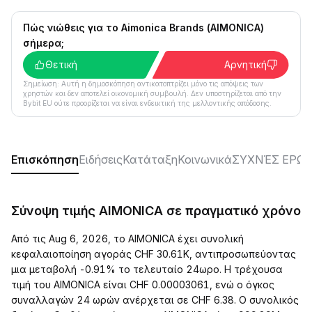
Πώς νιώθεις για το Aimonica Brands (AIMONICA)
σήμερα;
Θετική
Αρνητική
Σημείωση: Αυτή η δημοσκόπηση αντικατοπτρίζει μόνο τις απόψεις των
χρηστών και δεν αποτελεί οικονομική συμβουλή. Δεν υποστηρίζεται από την
Bybit EU ούτε προορίζεται να είναι ενδεικτική της μελλοντικής απόδοσης.
Επισκόπηση
Ειδήσεις
Κατάταξη
Κοινωνικά
ΣΥΧΝΈΣ ΕΡΩΤ
Σύνοψη τιμής AIMONICA σε πραγματικό χρόνο
Από τις Aug 6, 2026, το AIMONICA έχει συνολική
κεφαλαιοποίηση αγοράς CHF 30.61K, αντιπροσωπεύοντας
μια μεταβολή -0.91% το τελευταίο 24ωρο. Η τρέχουσα
τιμή του AIMONICA είναι CHF 0.00003061, ενώ ο όγκος
συναλλαγών 24 ωρών ανέρχεται σε CHF 6.38. Ο συνολικός