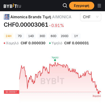
Εγγραφή
Τιμές Κρυπτονομισμάτων
Aimonica Brands Τιμή AIMONICA
Aimonica Brands Τιμή
AIMONICA
CHF
CHF0.00003061
-0.91%
24H
7D
14D
30D
60D
200D
1Y
Χαμηλό
CHF
0.000030
Υψηλό
CHF
0.000031