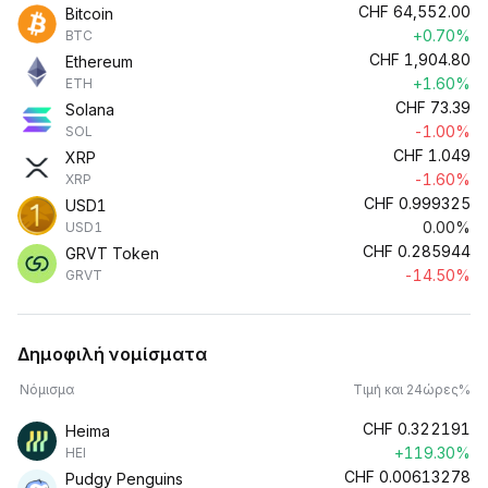
CHF
64,552.00
Bitcoin
+0.70%
BTC
CHF
1,904.80
Ethereum
+1.60%
ETH
CHF
73.39
Solana
-1.00%
SOL
CHF
1.049
XRP
-1.60%
XRP
CHF
0.999325
USD1
0.00%
USD1
CHF
0.285944
GRVT Token
-14.50%
GRVT
Δημοφιλή νομίσματα
Νόμισμα
Τιμή και 24ώρες%
CHF
0.322191
Heima
+119.30%
HEI
CHF
0.00613278
Pudgy Penguins