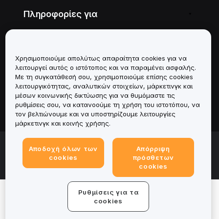
Πληροφορίες για
Υπηρεσίες
Χρησιμοποιούμε απολύτως απαραίτητα cookies για να
Υποστήριξη
λειτουργεί αυτός ο ιστότοπος και να παραμένει ασφαλής.
Με τη συγκατάθεσή σου, χρησιμοποιούμε επίσης cookies
Προϊόντα
λειτουργικότητας, αναλυτικών στοιχείων, μάρκετινγκ και
μέσων κοινωνικής δικτύωσης για να θυμόμαστε τις
ρυθμίσεις σου, να κατανοούμε τη χρήση του ιστοτόπου, να
Νομικά
τον βελτιώνουμε και να υποστηρίζουμε λειτουργίες
μάρκετινγκ και κοινής χρήσης.
© 2025-2026 Bybit.eu. All rights reserved.
Αποδοχή όλων των
Απόρριψη
Όροι παροχής υπηρεσιών
|
Όροι απορρήτου
|
Νομική
cookies
πρόσθετων
σημείωση
|
Κέντρο προτιμήσεων για cookies
cookies
Ρυθμίσεις για τα
cookies