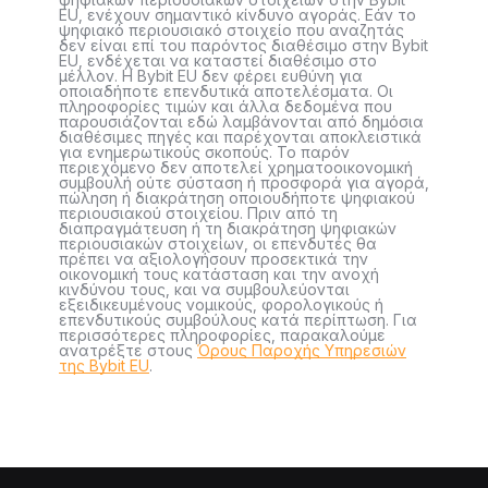
EU, ενέχουν σημαντικό κίνδυνο αγοράς. Εάν το
ψηφιακό περιουσιακό στοιχείο που αναζητάς
δεν είναι επί του παρόντος διαθέσιμο στην Bybit
EU, ενδέχεται να καταστεί διαθέσιμο στο
μέλλον. Η Bybit EU δεν φέρει ευθύνη για
οποιαδήποτε επενδυτικά αποτελέσματα. Οι
πληροφορίες τιμών και άλλα δεδομένα που
παρουσιάζονται εδώ λαμβάνονται από δημόσια
διαθέσιμες πηγές και παρέχονται αποκλειστικά
για ενημερωτικούς σκοπούς. Το παρόν
περιεχόμενο δεν αποτελεί χρηματοοικονομική
συμβουλή ούτε σύσταση ή προσφορά για αγορά,
πώληση ή διακράτηση οποιουδήποτε ψηφιακού
περιουσιακού στοιχείου. Πριν από τη
διαπραγμάτευση ή τη διακράτηση ψηφιακών
περιουσιακών στοιχείων, οι επενδυτές θα
πρέπει να αξιολογήσουν προσεκτικά την
οικονομική τους κατάσταση και την ανοχή
κινδύνου τους, και να συμβουλεύονται
εξειδικευμένους νομικούς, φορολογικούς ή
επενδυτικούς συμβούλους κατά περίπτωση. Για
περισσότερες πληροφορίες, παρακαλούμε
ανατρέξτε στους
Όρους Παροχής Υπηρεσιών
της Bybit EU
.