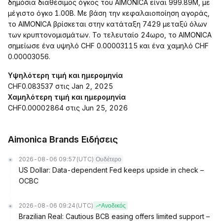
δημόσια διαθέσιμος όγκος του AIMONICA είναι 999.89M, με
μέγιστο όγκο 1.00B. Με βάση την κεφαλαιοποίηση αγοράς,
το AIMONICA βρίσκεται στην κατάταξη 7429 μεταξύ όλων
των κρυπτονομισμάτων. Το τελευταίο 24ωρο, το AIMONICA
σημείωσε ένα υψηλό CHF 0.00003115 και ένα χαμηλό CHF
0.00003056.
Υψηλότερη τιμή και ημερομηνία
CHF0.083537 στις Jan 2, 2025
Χαμηλότερη τιμή και ημερομηνία
CHF0.00002864 στις Jun 25, 2026
Aimonica Brands Ειδήσεις
2026-08-06 09:57
(UTC)
Ουδέτερο
US Dollar: Data-dependent Fed keeps upside in check –
OCBC
2026-08-06 09:24
(UTC)
Ανοδικός
Brazilian Real: Cautious BCB easing offers limited support –